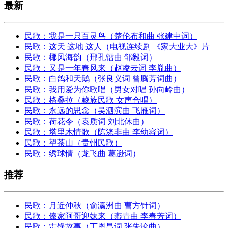
最新
民歌：我是一只百灵鸟（楚伦布和曲 张建中词）
民歌：这天 这地 这人（电视连续剧 《家大业大》片
民歌：椰风海韵（邢孔镭曲 邹毅词）
民歌：又是一年春风来（赵凌云词 李胤曲）
民歌：白鸽和天鹅（张良义词 曾腾芳词曲）
民歌：我用爱为你歌唱（男女对唱 孙向岭曲）
民歌：格桑拉（藏族民歌 女声合唱）
民歌：永远的思念（吴泗滨曲 飞雁词）
民歌：荷花令（袁质词 刘北休曲）
民歌：塔里木情歌（陈涤非曲 李幼容词）
民歌：望茶山（贵州民歌）
民歌：绣球情（龙飞曲 葛逊词）
推荐
民歌：月近仲秋（俞瀛洲曲 曹方针词）
民歌：傣家阿哥迎妹来（燕青曲 李春芳词）
民歌：雷锋故事（丁恩昌词 张朱论曲）