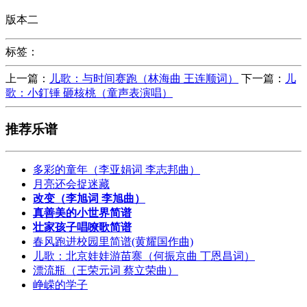
版本二
标签：
上一篇：
儿歌：与时间赛跑（林海曲 王连顺词）
下一篇：
儿
歌：小釘锤 砸核桃（童声表演唱）
推荐乐谱
多彩的童年（李亚娟词 李志邦曲）
月亮还会捉迷藏
改变（李旭词 李旭曲）
真善美的小世界简谱
壮家孩子唱嘹歌简谱
春风跑进校园里简谱(黄耀国作曲)
儿歌：北京娃娃游苗寨（何振京曲 丁恩昌词）
漂流瓶（王荣元词 蔡立荣曲）
峥嵘的学子