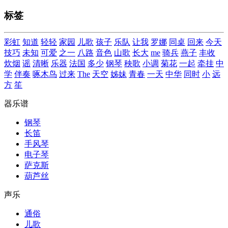
标签
彩虹
知道
轻轻
家园
儿歌
孩子
乐队
让我
罗娜
同桌
回来
今天
技巧
未知
可爱
之一
八路
音色
山歌
长大
me
骑兵
燕子
丰收
炊烟
谣
清晰
乐器
法国
多少
钢琴
秧歌
小调
菊花
一起
牵挂
中
学
伴奏
啄木鸟
过来
The
天空
姊妹
青春
一天
中华
同时
小
远
方
笙
器乐谱
钢琴
长笛
手风琴
电子琴
萨克斯
葫芦丝
声乐
通俗
儿歌