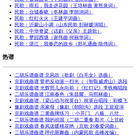
民歌：雨后，我走进花园（王培林曲 黄胜泉词）
民歌：台城春晓（冬林曲 李朝润词）
民歌：红红火火（王建平词曲）
民歌：沂蒙山小调（山东民歌 彭丽媛演唱）
民歌：中华脊梁（话剧《父亲》主题歌）
民歌：梦回西塘（谢伟曲 何丽华词）
民歌：湛江，我眷恋的故乡（郑礼通曲 陈伟词）
热谱
二胡乐谱曲谱 北风吹（歌剧《白毛女》选曲）
京剧戏曲谱 誓把反动派一扫光（《智取威虎山》选段
京剧戏曲谱 光辉照儿永向前（《红灯记》李铁梅唱段
二胡乐谱曲谱 江南春色（朱昌耀、马熙林曲）
京剧戏曲谱 《梁山伯与祝英台》祝英台唱段：彩蝶飞
豫剧戏曲谱 亲家母（豫剧《朝阳沟》选段 王迎迎演
京剧戏曲谱 二黄曲牌练习 ：小开门、八板、八岔、
二胡乐谱曲谱 我的祖国（二胡二重奏 影片《上甘岭
京剧戏曲谱 春风送暖桃花艳（京歌 刘春爱词曲）
二胡乐谱曲谱 呼伦斯舞曲（内蒙民歌 岳峰改编）