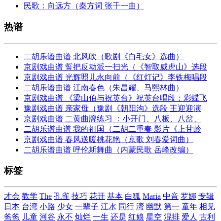
民歌：向远方（秦方词 张千一曲）
热谱
二胡乐谱曲谱 北风吹（歌剧《白毛女》选曲）
京剧戏曲谱 誓把反动派一扫光（《智取威虎山》选段
京剧戏曲谱 光辉照儿永向前（《红灯记》李铁梅唱段
二胡乐谱曲谱 江南春色（朱昌耀、马熙林曲）
京剧戏曲谱 《梁山伯与祝英台》祝英台唱段：彩蝶飞
豫剧戏曲谱 亲家母（豫剧《朝阳沟》选段 王迎迎演
京剧戏曲谱 二黄曲牌练习 ：小开门、八板、八岔、
二胡乐谱曲谱 我的祖国（二胡二重奏 影片《上甘岭
京剧戏曲谱 春风送暖桃花艳（京歌 刘春爱词曲）
二胡乐谱曲谱 呼伦斯舞曲（内蒙民歌 岳峰改编）
标签
才会
教学
The
孔雀
技巧
花开
基本
白狐
Maria
中音
罗娜
专辑
日本
台湾
小路
少女
一辈子
江水
同行
湾
幽默
第一
童年
相见
爸爸
儿童
河谷
永不
灿烂
一生
还是
红娘
星空
混排
爱人
古利