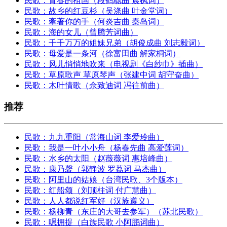
民歌：青春的祖国（段鹤聪曲 晨枫词）
民歌：故乡的红豆杉（吴涤曲 叶金堂词）
民歌：牽著你的手（何炎吉曲 秦岛词）
民歌：海的女儿（曾腾芳词曲）
民歌：千千万万的姐妹兄弟（胡俊成曲 刘志毅词）
民歌：母爱是一条河（徐富田曲 解家桐词）
民歌：风儿悄悄地吹来（电视剧《白纱巾》插曲）
民歌：草原歌声 草原琴声（张建中词 胡守奋曲）
民歌：木叶情歌（佘致迪词 冯往前曲）
推荐
民歌：九九重阳（常海山词 李爱玲曲）
民歌：我是一叶小小舟（杨春先曲 高爱莲词）
民歌：水乡的太阳（赵薇薇词 惠培峰曲）
民歌：康乃馨（郭静波 罗荔词 马杰曲）
民歌：阿里山的姑娘（台湾民歌、3个版本）
民歌：红船颂（刘顶柱词 付广慧曲）
民歌：人人都说红军好（汉族遵义）
民歌：杨柳青（东庄的大哥去参军）（苏北民歌）
民歌：嗯拥提（白族民歌 小阿鹏词曲）