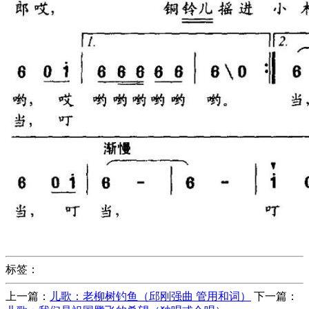
标签：
上一篇：
儿歌：老柳树钓鱼（邱刚强曲 管用和词）
下一篇：