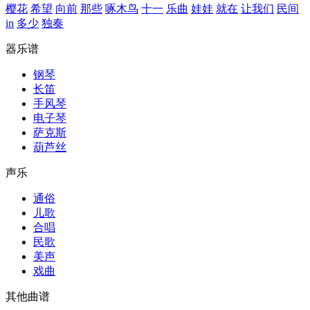
樱花
希望
向前
那些
啄木鸟
十一
乐曲
娃娃
就在
让我们
民间
in
多少
独奏
器乐谱
钢琴
长笛
手风琴
电子琴
萨克斯
葫芦丝
声乐
通俗
儿歌
合唱
民歌
美声
戏曲
其他曲谱