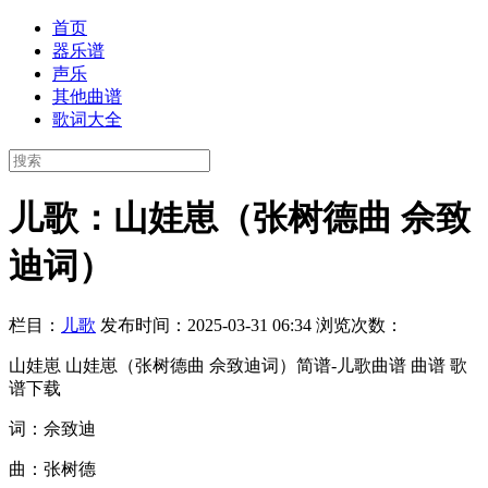
首页
器乐谱
声乐
其他曲谱
歌词大全
儿歌：山娃崽（张树德曲 佘致
迪词）
栏目：
儿歌
发布时间：2025-03-31 06:34
浏览次数：
山娃崽 山娃崽（张树德曲 佘致迪词）简谱-儿歌曲谱 曲谱 歌
谱下载
词：佘致迪
曲：张树德