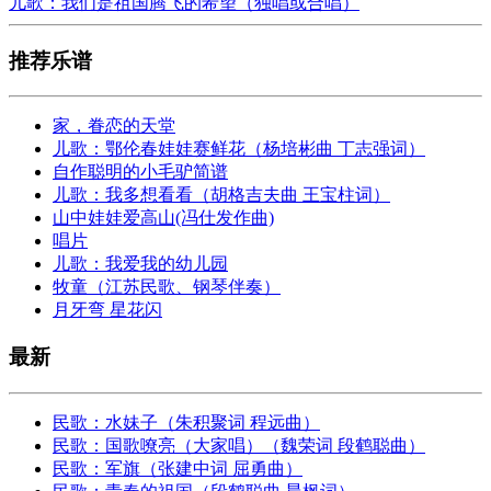
儿歌：我们是祖国腾飞的希望（独唱或合唱）
推荐乐谱
家，眷恋的天堂
儿歌：鄂伦春娃娃赛鲜花（杨培彬曲 丁志强词）
自作聪明的小毛驴简谱
儿歌：我多想看看（胡格吉夫曲 王宝柱词）
山中娃娃爱高山(冯仕发作曲)
唱片
儿歌：我爱我的幼儿园
牧童（江苏民歌、钢琴伴奏）
月牙弯 星花闪
最新
民歌：水妹子（朱积聚词 程远曲）
民歌：国歌嘹亮（大家唱）（魏荣词 段鹤聪曲）
民歌：军旗（张建中词 屈勇曲）