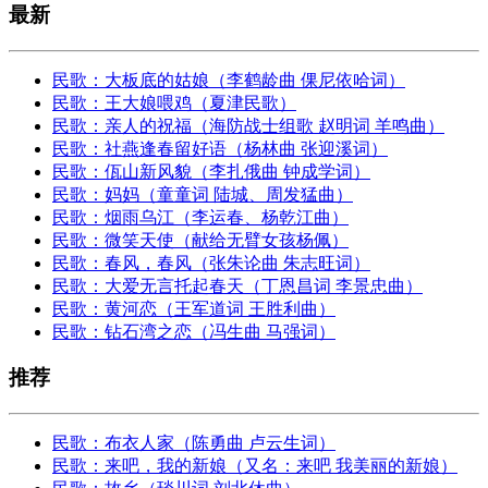
最新
民歌：大板底的姑娘（李鹤龄曲 倮尼依哈词）
民歌：王大娘喂鸡（夏津民歌）
民歌：亲人的祝福（海防战士组歌 赵明词 羊鸣曲）
民歌：社燕逢春留好语（杨林曲 张迎溪词）
民歌：佤山新风貌（李扎俄曲 钟成学词）
民歌：妈妈（童童词 陆城、周发猛曲）
民歌：烟雨乌江（李运春、杨乾江曲）
民歌：微笑天使（献给无臂女孩杨佩）
民歌：春风，春风（张朱论曲 朱志旺词）
民歌：大爱无言托起春天（丁恩昌词 李景忠曲）
民歌：黄河恋（王军道词 王胜利曲）
民歌：钻石湾之恋（冯生曲 马强词）
推荐
民歌：布衣人家（陈勇曲 卢云生词）
民歌：来吧，我的新娘（又名：来吧 我美丽的新娘）