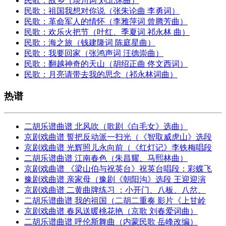
民歌：故乡（琰川词 刘北休曲）
民歌：祖国我想对你说（张朱论曲 李勇词）
民歌：革命军人的情怀（李雅萍词 曾腾芳曲）
民歌：欢乐火把节（叶红、季夏词 祁永林 曲）
民歌：海之旅（钱建隆词 陈庭星曲）
民歌：我要回家（张鸿声词 汪德崇曲）
民歌：翻越神奇的天山（胡绍正曲 佟文西词）
民歌：月亮请带去我的思念（祁永林词曲）
热谱
二胡乐谱曲谱 北风吹（歌剧《白毛女》选曲）
京剧戏曲谱 誓把反动派一扫光（《智取威虎山》选段
京剧戏曲谱 光辉照儿永向前（《红灯记》李铁梅唱段
二胡乐谱曲谱 江南春色（朱昌耀、马熙林曲）
京剧戏曲谱 《梁山伯与祝英台》祝英台唱段：彩蝶飞
豫剧戏曲谱 亲家母（豫剧《朝阳沟》选段 王迎迎演
京剧戏曲谱 二黄曲牌练习 ：小开门、八板、八岔、
二胡乐谱曲谱 我的祖国（二胡二重奏 影片《上甘岭
京剧戏曲谱 春风送暖桃花艳（京歌 刘春爱词曲）
二胡乐谱曲谱 呼伦斯舞曲（内蒙民歌 岳峰改编）