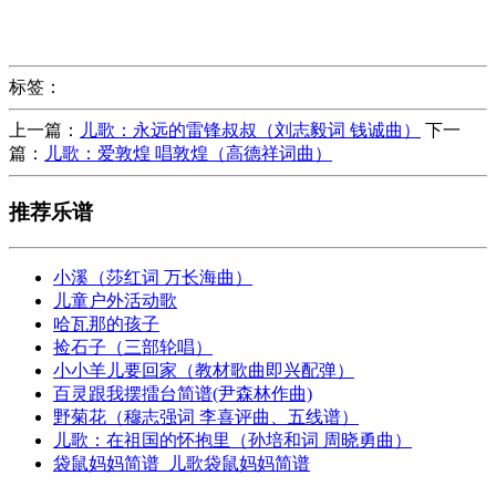
标签：
上一篇：
儿歌：永远的雷锋叔叔（刘志毅词 钱诚曲）
下一
篇：
儿歌：爱敦煌 唱敦煌（高德祥词曲）
推荐乐谱
小溪（莎红词 万长海曲）
儿童户外活动歌
哈瓦那的孩子
捡石子（三部轮唱）
小小羊儿要回家（教材歌曲即兴配弹）
百灵跟我摆擂台简谱(尹森林作曲)
野菊花（穆志强词 李喜评曲、五线谱）
儿歌：在祖国的怀抱里（孙培和词 周晓勇曲）
袋鼠妈妈简谱_儿歌袋鼠妈妈简谱