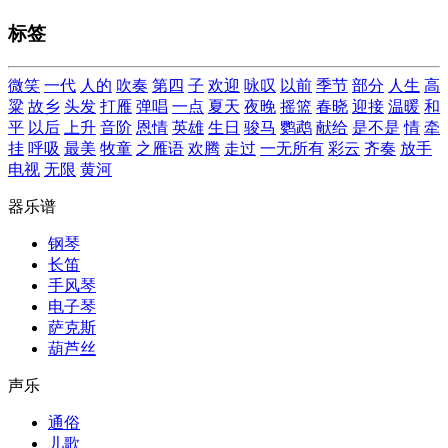
标签
微笑
一代
人的
吹奏
第四
子
欢迎
咏叹
以前
季节
部分
人生
高
粱
故乡
头发
打雁
弹唱
一点
夏天
夜晚
摇篮
春晓
迎接
温暖
和
平
以后
上升
音阶
恩情
英雄
生日
骏马
鹦鹉
献给
是不是
情
牵
挂
呼吸
最美
牧童
之雁语
欢腾
走过
一无所有
彩云
齐奏
放手
电视
无限
黄河
器乐谱
钢琴
长笛
手风琴
电子琴
萨克斯
葫芦丝
声乐
通俗
儿歌