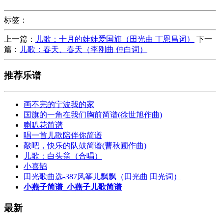
标签：
上一篇：
儿歌：十月的娃娃爱国旗（田光曲 丁恩昌词）
下一
篇：
儿歌：春天、春天（李刚曲 仲白词）
推荐乐谱
画不完的宁波我的家
国旗的一角在我们胸前简谱(徐世旭作曲)
喇叭花简谱
唱一首儿歌陪伴你简谱
敲吧，快乐的队鼓简谱(曹秋圃作曲)
儿歌：白头翁（合唱）
小喜鹊
田光歌曲选-387风筝儿飘飘（田光曲 田光词）
小燕子简谱_小燕子儿歌简谱
最新