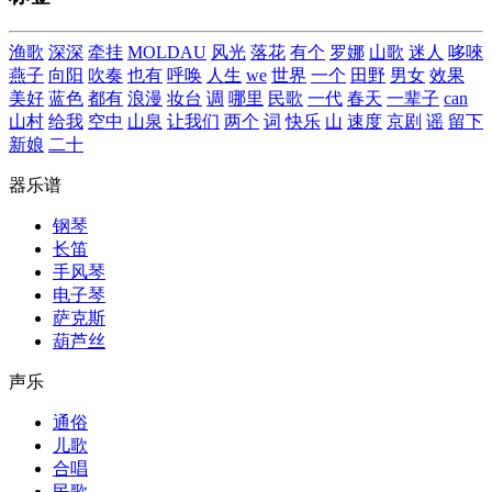
渔歌
深深
牵挂
MOLDAU
风光
落花
有个
罗娜
山歌
迷人
哆唻
燕子
向阳
吹奏
也有
呼唤
人生
we
世界
一个
田野
男女
效果
美好
蓝色
都有
浪漫
妆台
调
哪里
民歌
一代
春天
一辈子
can
山村
给我
空中
山泉
让我们
两个
词
快乐
山
速度
京剧
谣
留下
新娘
二十
器乐谱
钢琴
长笛
手风琴
电子琴
萨克斯
葫芦丝
声乐
通俗
儿歌
合唱
民歌