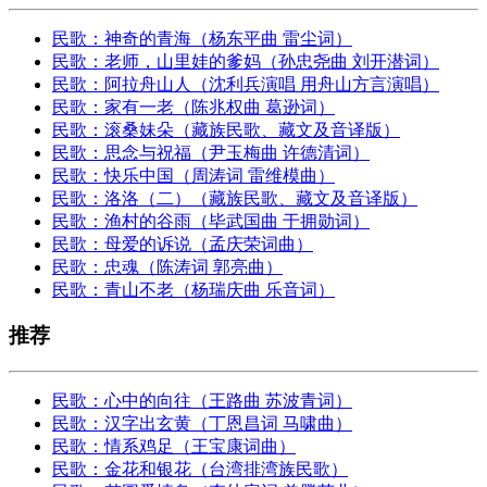
民歌：神奇的青海（杨东平曲 雷尘词）
民歌：老师，山里娃的爹妈（孙忠尧曲 刘开潜词）
民歌：阿拉舟山人（沈利兵演唱 用舟山方言演唱）
民歌：家有一老（陈兆权曲 葛逊词）
民歌：滚桑妹朵（藏族民歌、藏文及音译版）
民歌：思念与祝福（尹玉梅曲 许德清词）
民歌：快乐中国（周涛词 雷维模曲）
民歌：洛洛（二）（藏族民歌、藏文及音译版）
民歌：渔村的谷雨（毕武国曲 于拥勋词）
民歌：母爱的诉说（孟庆荣词曲）
民歌：忠魂（陈涛词 郭亮曲）
民歌：青山不老（杨瑞庆曲 乐音词）
推荐
民歌：心中的向往（王路曲 苏波青词）
民歌：汉字出玄黄（丁恩昌词 马啸曲）
民歌：情系鸡足（王宝康词曲）
民歌：金花和银花（台湾排湾族民歌）