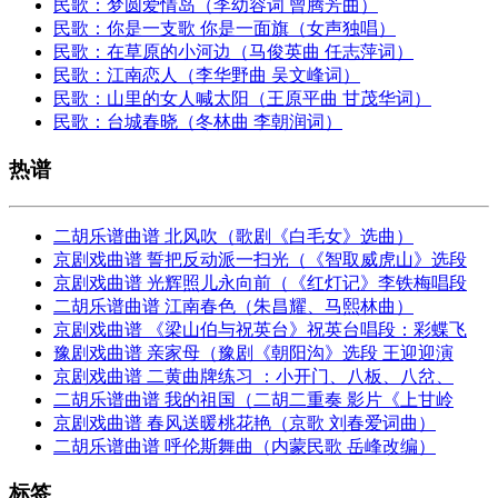
民歌：梦圆爱情岛（李幼容词 曾腾芳曲）
民歌：你是一支歌 你是一面旗（女声独唱）
民歌：在草原的小河边（马俊英曲 任志萍词）
民歌：江南恋人（李华野曲 吴文峰词）
民歌：山里的女人喊太阳（王原平曲 甘茂华词）
民歌：台城春晓（冬林曲 李朝润词）
热谱
二胡乐谱曲谱 北风吹（歌剧《白毛女》选曲）
京剧戏曲谱 誓把反动派一扫光（《智取威虎山》选段
京剧戏曲谱 光辉照儿永向前（《红灯记》李铁梅唱段
二胡乐谱曲谱 江南春色（朱昌耀、马熙林曲）
京剧戏曲谱 《梁山伯与祝英台》祝英台唱段：彩蝶飞
豫剧戏曲谱 亲家母（豫剧《朝阳沟》选段 王迎迎演
京剧戏曲谱 二黄曲牌练习 ：小开门、八板、八岔、
二胡乐谱曲谱 我的祖国（二胡二重奏 影片《上甘岭
京剧戏曲谱 春风送暖桃花艳（京歌 刘春爱词曲）
二胡乐谱曲谱 呼伦斯舞曲（内蒙民歌 岳峰改编）
标签