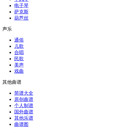
电子琴
萨克斯
葫芦丝
声乐
通俗
儿歌
合唱
民歌
美声
戏曲
其他曲谱
简谱大全
原创曲谱
个人制谱
国外曲谱
其他乐谱
曲谱图