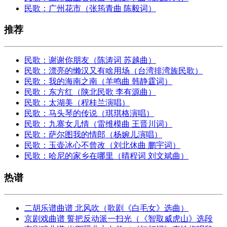
民歌：广州花市（张筠青曲 陈毅词）
推荐
民歌：谢谢你朋友（陈涛词 苏越曲）
民歌：漂亮的懒汉又有啥用场（台湾排湾族民歌）
民歌：我的海南之南（羊鸣曲 韩静霆词）
民歌：东方红（陕北民歌 李有源曲）
民歌：太湖美（程桂兰演唱）
民歌：马头琴的传说（琪琪格演唱）
民歌：九寨女儿情（雷维模曲 王晋川词）
民歌：萨尔图我的情郎（杨婉儿演唱）
民歌：玉壶冰心不曾改（刘北休曲 鹏宇词）
民歌：哈尼的家乡在哪里（晴程词 刘文斌曲）
热谱
二胡乐谱曲谱 北风吹（歌剧《白毛女》选曲）
京剧戏曲谱 誓把反动派一扫光（《智取威虎山》选段