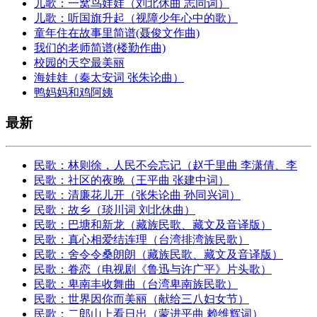
儿歌：一窝鸟娃娃（刘北休曲 志同词）
儿歌：听国旗升起（视障少年心中的歌）
童年住在故事里简谱(聂俊文作曲)
我们的老师简谱(楼勤作曲)
校园的天空最美丽
海娃娃（秦太安词 张朱论曲）
鸭妈妈和鸡阿姨
最新
民歌：林则徐，人民不会忘记（赵千里曲 李潇倩、李
民歌：社区的夜晚（王平曲 张建中词）
民歌：清廉花儿开（张朱论曲 孙同兴词）
民歌：故乡（琰川词 刘北休曲）
民歌：巴塘和新龙（藏族民歌、藏文及音译版）
民歌：真心相爱结连理（台湾排湾族民歌）
民歌：舍令令桑朗朗（藏族民歌、藏文及音译版）
民歌：眷恋（电视剧《鲁迅与许广平》片头歌）
民歌：卑南丰收舞曲（台湾卑南族民歌）
民歌：世界因你而美丽（献给三八妇女节）
民歌：二郎山上看日出（蒙进平曲 赖维辉词）