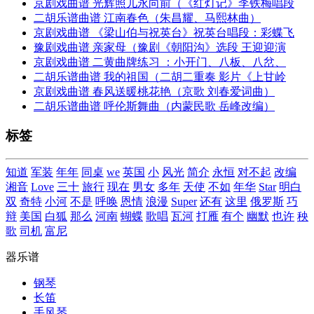
京剧戏曲谱 光辉照儿永向前（《红灯记》李铁梅唱段
二胡乐谱曲谱 江南春色（朱昌耀、马熙林曲）
京剧戏曲谱 《梁山伯与祝英台》祝英台唱段：彩蝶飞
豫剧戏曲谱 亲家母（豫剧《朝阳沟》选段 王迎迎演
京剧戏曲谱 二黄曲牌练习 ：小开门、八板、八岔、
二胡乐谱曲谱 我的祖国（二胡二重奏 影片《上甘岭
京剧戏曲谱 春风送暖桃花艳（京歌 刘春爱词曲）
二胡乐谱曲谱 呼伦斯舞曲（内蒙民歌 岳峰改编）
标签
知道
军装
年年
同桌
we
英国
小
风光
简介
永恒
对不起
改编
湘音
Love
三十
旅行
现在
男女
多年
天使
不如
年华
Star
明白
双
奇特
小河
不是
呼唤
恩情
浪漫
Super
还有
这里
俄罗斯
巧
辩
美国
白狐
那么
河南
蝴蝶
歌唱
瓦河
打雁
有个
幽默
也许
秧
歌
司机
富尼
器乐谱
钢琴
长笛
手风琴