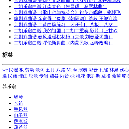
京剧戏曲谱 光辉照儿永向前（《红灯记》李铁梅唱段
二胡乐谱曲谱 江南春色（朱昌耀、马熙林曲）
京剧戏曲谱 《梁山伯与祝英台》祝英台唱段：彩蝶飞
豫剧戏曲谱 亲家母（豫剧《朝阳沟》选段 王迎迎演
京剧戏曲谱 二黄曲牌练习 ：小开门、八板、八岔、
二胡乐谱曲谱 我的祖国（二胡二重奏 影片《上甘岭
京剧戏曲谱 春风送暖桃花艳（京歌 刘春爱词曲）
二胡乐谱曲谱 呼伦斯舞曲（内蒙民歌 岳峰改编）
标签
we
民谣
板
劳动
歌词
五月
八路
Maria
演奏
彩云
孔雀
林泉
伤心
遇
民族
理由
秧歌
专辑
幽谷
湘音
ok
桃花
俄罗斯
迎接
葡萄
哆
器乐谱
钢琴
长笛
手风琴
电子琴
萨克斯
葫芦丝