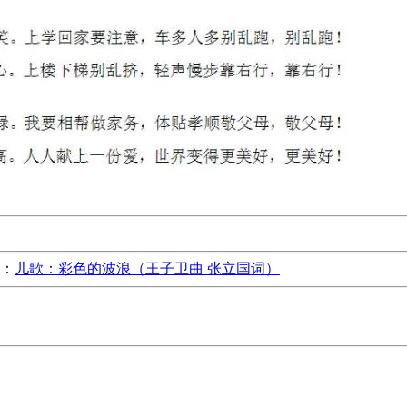
：
儿歌：彩色的波浪（王子卫曲 张立国词）