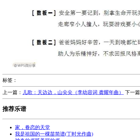
标签：
上一篇：
儿歌：天边边，山尖尖（李幼容词 龚耀年曲）
下一篇
推荐乐谱
家，眷恋的天堂
我是祖国的一棵苗简谱(丁时光作曲)