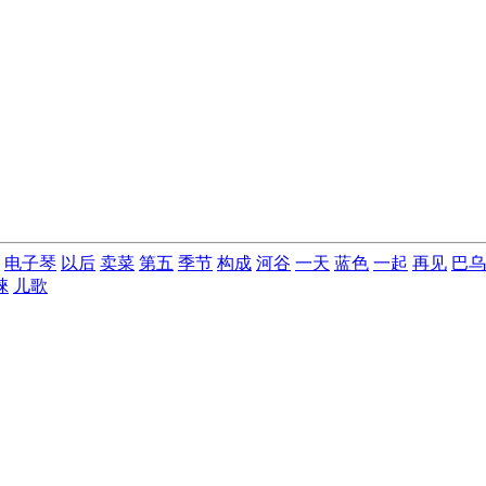
电子琴
以后
卖菜
第五
季节
构成
河谷
一天
蓝色
一起
再见
巴乌
唻
儿歌