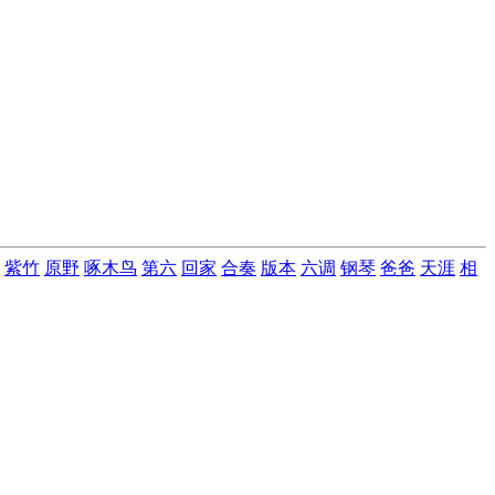
紫竹
原野
啄木鸟
第六
回家
合奏
版本
六调
钢琴
爸爸
天涯
相