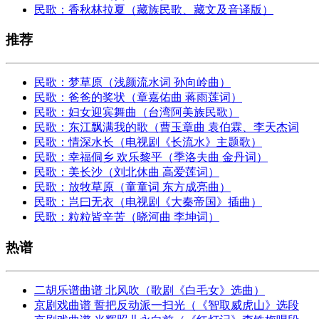
民歌：香秋林拉夏（藏族民歌、藏文及音译版）
推荐
民歌：梦草原（浅颜流水词 孙向岭曲）
民歌：爸爸的奖状（章嘉佑曲 蒋雨莲词）
民歌：妇女迎宾舞曲（台湾阿美族民歌）
民歌：东江飘满我的歌（曹玉章曲 袁伯霖、李天杰词
民歌：情深水长（电视剧《长流水》主题歌）
民歌：幸福侗乡 欢乐黎平（季洛夫曲 金丹词）
民歌：美长沙（刘北休曲 高爱莲词）
民歌：放牧草原（童童词 东方成亮曲）
民歌：岂曰无衣（电视剧《大秦帝国》插曲）
民歌：粒粒皆辛苦（晓河曲 李坤词）
热谱
二胡乐谱曲谱 北风吹（歌剧《白毛女》选曲）
京剧戏曲谱 誓把反动派一扫光（《智取威虎山》选段