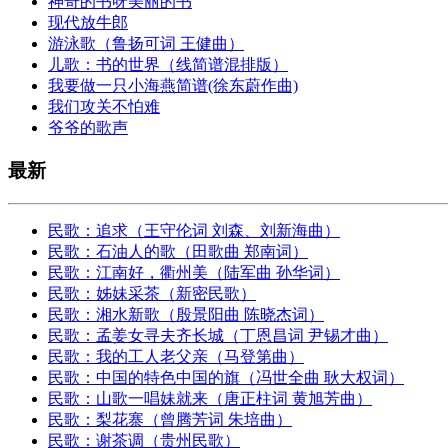
神奇的书呀美丽的书
现代放牛郎
游泳歌（鲁扬可词 王健曲）
儿歌：书的世界（线简谱混排版）
我要做一只小海燕简谱(徐东蔚作曲)
我们攻关不怕难
爷爷的歌声
最新
民歌：追求（王守伦词 刘森、刘新海曲）
民歌：石油人的歌（田歌曲 郑南词）
民歌：江南好，衢州美（陆军曲 孙华词）
民歌：姊妹采茶（新密民歌）
民歌：湘水新歌（殷景阳曲 陈晓杰词）
民歌：孟姜女寻夫齐长城（丁恩昌词 尹锡才曲）
民歌：我的工人老父亲（马登第曲）
民歌：中国的特色中国的旗（冯世全曲 耿大权词）
民歌：山歌一唱妹就来（唐正柱词 黄旭芳曲）
民歌：梨花寨（曾腾芳词 朱培曲）
民歌：谢茶调（贵州民歌）