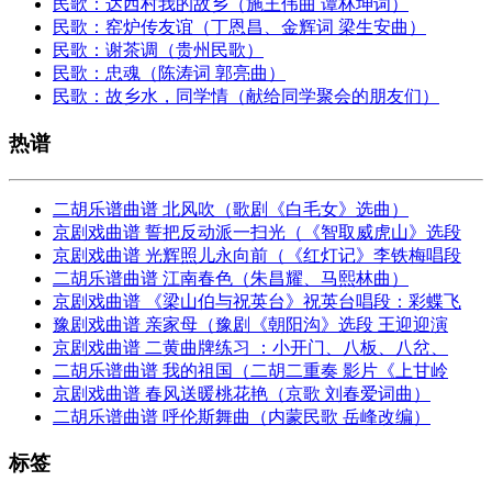
民歌：达西村我的故乡（施王伟曲 谭林坤词）
民歌：窑炉传友谊（丁恩昌、金辉词 梁生安曲）
民歌：谢茶调（贵州民歌）
民歌：忠魂（陈涛词 郭亮曲）
民歌：故乡水，同学情（献给同学聚会的朋友们）
热谱
二胡乐谱曲谱 北风吹（歌剧《白毛女》选曲）
京剧戏曲谱 誓把反动派一扫光（《智取威虎山》选段
京剧戏曲谱 光辉照儿永向前（《红灯记》李铁梅唱段
二胡乐谱曲谱 江南春色（朱昌耀、马熙林曲）
京剧戏曲谱 《梁山伯与祝英台》祝英台唱段：彩蝶飞
豫剧戏曲谱 亲家母（豫剧《朝阳沟》选段 王迎迎演
京剧戏曲谱 二黄曲牌练习 ：小开门、八板、八岔、
二胡乐谱曲谱 我的祖国（二胡二重奏 影片《上甘岭
京剧戏曲谱 春风送暖桃花艳（京歌 刘春爱词曲）
二胡乐谱曲谱 呼伦斯舞曲（内蒙民歌 岳峰改编）
标签