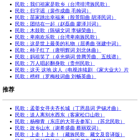
民歌：我们祖家是歌乡（台湾排湾族民歌）
民歌：归字谣（裴作成曲 毛翰词）
民歌：苗家跳出幸福来（殷景阳曲 胡泽民词）
民歌：团结在一起（赵磊曲 廖泽川词）
民歌：木鼓歌（陈锡文词 李锡荣曲）
民歌：卑南欢乐歌（台湾卑南族民歌）
民歌：这是世上最美的礼物（屈勇曲 张建中词）
民歌：柿子红了（唐明辉词 刘北休曲）
民歌：妈祖笑了（卓光炳词 曾腾芳曲、五线谱）
民歌：万人唱起翻身歌（贵州民歌）
民歌：这天 这地 这人（电视连续剧 《家大业大》片
民歌：榜样（罗梅枝词曲 刘畅英曲）
推荐
民歌：孟姜女寻夫齐长城（丁恩昌词 尹锡才曲）
民歌：送人离别水西东（客家松口山歌）
民歌：杨柳青（东庄的大哥去参军）（苏北民歌）
民歌：故乡山水（谢希盛曲 蔡丽双词）
民歌：上走！上走！（藏族民歌、藏文及音译版）