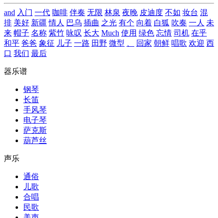
and
入门
一代
咖啡
伴奏
无限
林泉
夜晚
皮迪度
不如
妆台
混
排
美好
新疆
情人
巴乌
插曲
之光
有个
向着
白狐
吹奏
一人
未
来
帽子
名称
紫竹
咏叹
长大
Much
使用
绿色
忘情
司机
在乎
和平
爸爸
象征
儿子
一路
田野
微型
、
回家
朝鲜
唱歌
欢迎
西
口
我们
最后
器乐谱
钢琴
长笛
手风琴
电子琴
萨克斯
葫芦丝
声乐
通俗
儿歌
合唱
民歌
美声