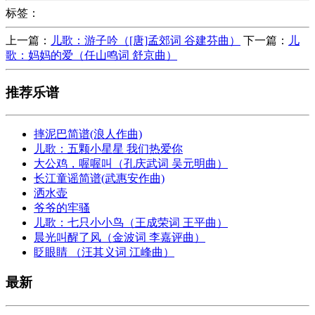
标签：
上一篇：
儿歌：游子吟（[唐]孟郊词 谷建芬曲）
下一篇：
儿
歌：妈妈的爱（任山鸣词 舒京曲）
推荐乐谱
摔泥巴简谱(浪人作曲)
儿歌：五颗小星星 我们热爱你
大公鸡，喔喔叫（孔庆武词 吴元明曲）
长江童谣简谱(武惠安作曲)
洒水壶
爷爷的牢骚
儿歌：七只小小鸟（王成荣词 王平曲）
晨光叫醒了风（金波词 李嘉评曲）
眨眼睛 （汪其义词 江峰曲）
最新