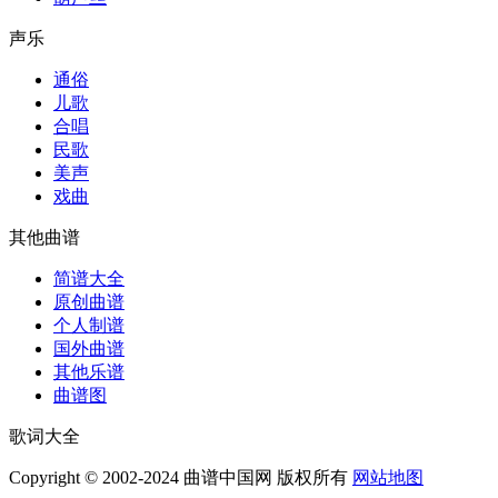
声乐
通俗
儿歌
合唱
民歌
美声
戏曲
其他曲谱
简谱大全
原创曲谱
个人制谱
国外曲谱
其他乐谱
曲谱图
歌词大全
Copyright © 2002-2024 曲谱中国网 版权所有
网站地图