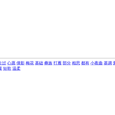
走过
心愿
倩影
梅花
基础
彝族
打雁
部分
相思
都有
小夜曲
基调
蝶
短歌
温柔