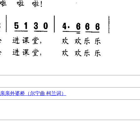
亲亲外婆桥（尔宁曲 柯兰词）