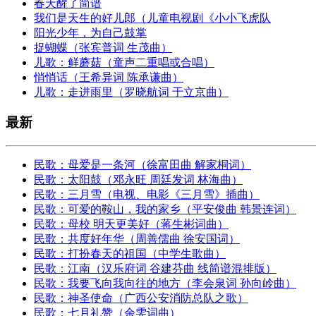
春天醒了简谱
我们是天生的好儿郎（儿童电视剧《小小飞虎队
阳光少年，为自己鼓掌
捉蝴蝶（张宾普词 生茂曲）
儿歌：鲜蘑菇（童声二重唱或合唱）
悄悄话（王希异词 陈承谦曲）
儿歌：走进雨里（罗晓航词 于立京曲）
最新
民歌：母爱是一条河（徐富田曲 解家桐词）
民歌：太阳鼓（邓永旺 周廷发词 林海曲）
民歌：三月雪（电视、电影《三月雪》插曲）
民歌：可爱的鞍山，我的家乡（平安俊曲 韩景连词）
民歌：母校 明天更美好（蒋生彬词曲）
民歌：共度好年华（周善儒曲 徐安国词）
民歌：打扮春天的祖国（中学生歌曲）
民歌：江南（汉乐府词 谷建芬曲 线简谱混排版）
民歌：我要飞向我向往的地方（李会泉词 孙向岭曲）
民歌：神圣使命（广西公安消防总队之歌）
民歌：七月礼赞（余雯词曲）