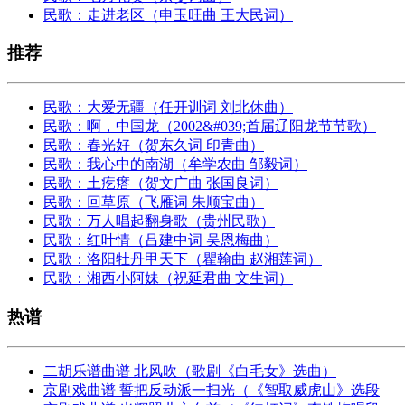
民歌：走进老区（申玉旺曲 王大民词）
推荐
民歌：大爱无疆（任开训词 刘北休曲）
民歌：啊，中国龙（2002&#039;首届辽阳龙节节歌）
民歌：春光好（贺东久词 印青曲）
民歌：我心中的南湖（牟学农曲 邹毅词）
民歌：土疙瘩（贺文广曲 张国良词）
民歌：回草原（飞雁词 朱顺宝曲）
民歌：万人唱起翻身歌（贵州民歌）
民歌：红叶情（吕建中词 吴恩梅曲）
民歌：洛阳牡丹甲天下（瞿翰曲 赵湘莲词）
民歌：湘西小阿妹（祝延君曲 文生词）
热谱
二胡乐谱曲谱 北风吹（歌剧《白毛女》选曲）
京剧戏曲谱 誓把反动派一扫光（《智取威虎山》选段