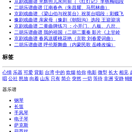
京剧戏曲谱 光辉照儿永向前（《红灯记》李铁梅唱段
二胡乐谱曲谱 江南春色（朱昌耀、马熙林曲）
京剧戏曲谱 《梁山伯与祝英台》祝英台唱段：彩蝶飞
豫剧戏曲谱 亲家母（豫剧《朝阳沟》选段 王迎迎演
京剧戏曲谱 二黄曲牌练习 ：小开门、八板、八岔、
二胡乐谱曲谱 我的祖国（二胡二重奏 影片《上甘岭
京剧戏曲谱 春风送暖桃花艳（京歌 刘春爱词曲）
二胡乐谱曲谱 呼伦斯舞曲（内蒙民歌 岳峰改编）
标签
心情
乐器
可爱
背影
台湾
中的
炊烟
给你
电影
微型
长大
相见
唱
公社
怒放
向着
山东
只有
简介
突然
一切
等待
非洲
安静
蝴
器乐谱
钢琴
长笛
手风琴
电子琴
萨克斯
葫芦丝