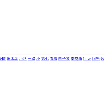
爱情
啄木鸟
小路
一路
小
第七
看着
电子琴
奏鸣曲
Love
阳光
歌