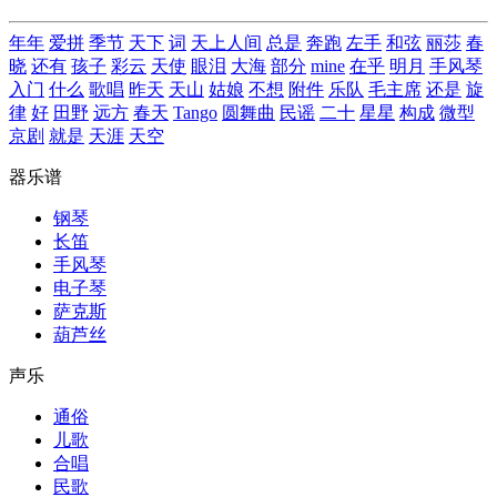
年年
爱拼
季节
天下
词
天上人间
总是
奔跑
左手
和弦
丽莎
春
晓
还有
孩子
彩云
天使
眼泪
大海
部分
mine
在乎
明月
手风琴
入门
什么
歌唱
昨天
天山
姑娘
不想
附件
乐队
毛主席
还是
旋
律
好
田野
远方
春天
Tango
圆舞曲
民谣
二十
星星
构成
微型
京剧
就是
天涯
天空
器乐谱
钢琴
长笛
手风琴
电子琴
萨克斯
葫芦丝
声乐
通俗
儿歌
合唱
民歌