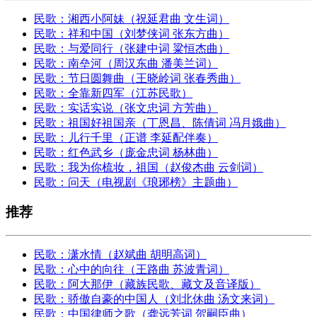
民歌：湘西小阿妹（祝延君曲 文生词）
民歌：祥和中国（刘梦侠词 张东方曲）
民歌：与爱同行（张建中词 粱恒杰曲）
民歌：南垒河（周汉东曲 潘美兰词）
民歌：节日圆舞曲（王晓岭词 张春秀曲）
民歌：全靠新四军（江苏民歌）
民歌：实话实说（张文忠词 方芳曲）
民歌：祖国好祖国亲（丁恩昌、陈倩词 冯月娥曲）
民歌：儿行千里（正谱 李延配伴奏）
民歌：红色武乡（庞金忠词 杨林曲）
民歌：我为你梳妆，祖国（赵俊杰曲 云剑词）
民歌：问天（电视剧《琅琊榜》主题曲）
推荐
民歌：潇水情（赵斌曲 胡明高词）
民歌：心中的向往（王路曲 苏波青词）
民歌：阿大那伊（藏族民歌、藏文及音译版）
民歌：骄傲自豪的中国人（刘北休曲 汤文来词）
民歌：中国律师之歌（龚远芳词 贺嗣臣曲）