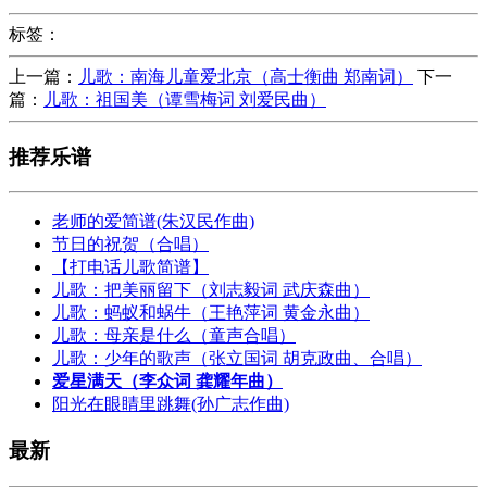
标签：
上一篇：
儿歌：南海儿童爱北京（高士衡曲 郑南词）
下一
篇：
儿歌：祖国美（谭雪梅词 刘爱民曲）
推荐乐谱
老师的爱简谱(朱汉民作曲)
节日的祝贺（合唱）
【打电话儿歌简谱】
儿歌：把美丽留下（刘志毅词 武庆森曲）
儿歌：蚂蚁和蜗牛（王艳萍词 黄金永曲）
儿歌：母亲是什么（童声合唱）
儿歌：少年的歌声（张立国词 胡克政曲、合唱）
爱星满天（李众词 龚耀年曲）
阳光在眼睛里跳舞(孙广志作曲)
最新