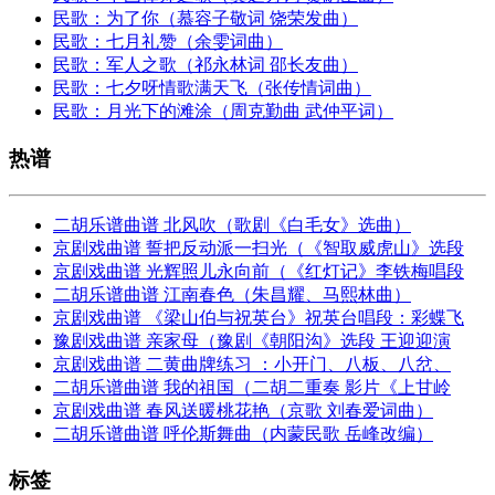
民歌：为了你（慕容子敬词 饶荣发曲）
民歌：七月礼赞（余雯词曲）
民歌：军人之歌（祁永林词 邵长友曲）
民歌：七夕呀情歌满天飞（张传情词曲）
民歌：月光下的滩涂（周克勤曲 武仲平词）
热谱
二胡乐谱曲谱 北风吹（歌剧《白毛女》选曲）
京剧戏曲谱 誓把反动派一扫光（《智取威虎山》选段
京剧戏曲谱 光辉照儿永向前（《红灯记》李铁梅唱段
二胡乐谱曲谱 江南春色（朱昌耀、马熙林曲）
京剧戏曲谱 《梁山伯与祝英台》祝英台唱段：彩蝶飞
豫剧戏曲谱 亲家母（豫剧《朝阳沟》选段 王迎迎演
京剧戏曲谱 二黄曲牌练习 ：小开门、八板、八岔、
二胡乐谱曲谱 我的祖国（二胡二重奏 影片《上甘岭
京剧戏曲谱 春风送暖桃花艳（京歌 刘春爱词曲）
二胡乐谱曲谱 呼伦斯舞曲（内蒙民歌 岳峰改编）
标签