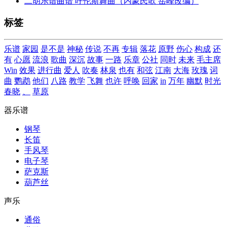
二胡乐谱曲谱 呼伦斯舞曲（内蒙民歌 岳峰改编）
标签
乐谱
家园
是不是
神秘
传说
不再
专辑
落花
原野
伤心
构成
还
有
心愿
流浪
歌曲
深沉
故事
一路
乐章
公社
同时
未来
毛主席
Win
效果
进行曲
爱人
吹奏
林泉
也有
和弦
江南
大海
玫瑰
词
曲
鹦鹉
他们
八路
教学
飞舞
也许
呼唤
回家
in
万年
幽默
时光
春晓
、
草原
器乐谱
钢琴
长笛
手风琴
电子琴
萨克斯
葫芦丝
声乐
通俗