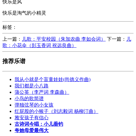
快乐是风
快乐是淘气的小精灵
标签：
上一篇：
儿歌：平安校园（朱加农曲 李如会词）
下一篇：
儿
歌：小花伞（彭玉香词 祝远良曲）
推荐乐谱
我从小就是个盲童娃娃(尚德义作曲)
我们都是小八路
蒲公英（李严词 李森曲）
小鸟的歌简谱
弹独弦琴的小女孩
红屁股的小猴子（刘志毅词 杨柳汀曲）
雅安孩子有信心
古诗词今唱：小儿垂钓
夸她母爱最伟大