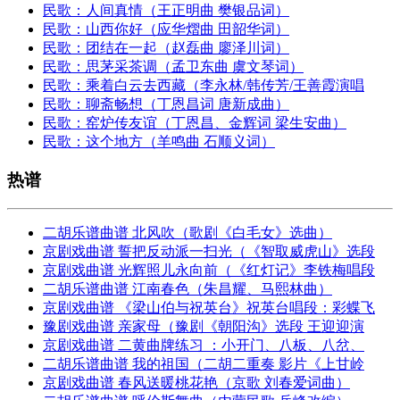
民歌：人间真情（王正明曲 樊银品词）
民歌：山西你好（应华熠曲 田韶华词）
民歌：团结在一起（赵磊曲 廖泽川词）
民歌：思茅采茶调（孟卫东曲 虞文琴词）
民歌：乘着白云去西藏（李永林/韩传芳/王善霞演唱
民歌：聊斋畅想（丁恩昌词 唐新成曲）
民歌：窑炉传友谊（丁恩昌、金辉词 梁生安曲）
民歌：这个地方（羊鸣曲 石顺义词）
热谱
二胡乐谱曲谱 北风吹（歌剧《白毛女》选曲）
京剧戏曲谱 誓把反动派一扫光（《智取威虎山》选段
京剧戏曲谱 光辉照儿永向前（《红灯记》李铁梅唱段
二胡乐谱曲谱 江南春色（朱昌耀、马熙林曲）
京剧戏曲谱 《梁山伯与祝英台》祝英台唱段：彩蝶飞
豫剧戏曲谱 亲家母（豫剧《朝阳沟》选段 王迎迎演
京剧戏曲谱 二黄曲牌练习 ：小开门、八板、八岔、
二胡乐谱曲谱 我的祖国（二胡二重奏 影片《上甘岭
京剧戏曲谱 春风送暖桃花艳（京歌 刘春爱词曲）