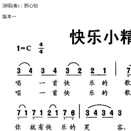
演唱(奏)：邢心怡
版本一