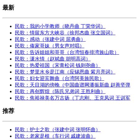
最新
民歌：我的小学教师（晓丹曲 丁荣华词）
民歌：情留东方大峡谷（徐邦杰曲 张立国词）
民歌：感动（张建中词 屈勇曲）
民歌：傣家哥妹（男女声对唱）
民歌：告诉姐姐和哥哥（台湾恒春排湾族山歌）
民歌：潇水情（赵斌曲 胡明高词）
民歌：热爱祖国（宋青松词 钱则尧曲）
民歌：梦里水乡是江南（应锡恩曲 紫月亮词）
民歌：妇女迎宾舞曲（台湾阿美族民歌）
民歌：天目湖的傍晚（中国曲谱网潘振新曲 赵善坚弹
民歌：再创辉煌（陈氏兄弟词 王胜利曲）
民歌：焦裕禄美名万古扬（丁志刚、王克凤词 王训军
推荐
民歌：护士之歌（张建中词 张明怀曲）
民歌：老家是根（车行词 戚建波曲）