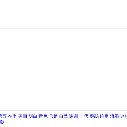
第五
在乎
美丽
明白
音色
总是
自己
谢谢
一代
鹦鹉
约定
流浪
这
影