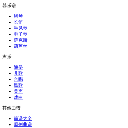
器乐谱
钢琴
长笛
手风琴
电子琴
萨克斯
葫芦丝
声乐
通俗
儿歌
合唱
民歌
美声
戏曲
其他曲谱
简谱大全
原创曲谱