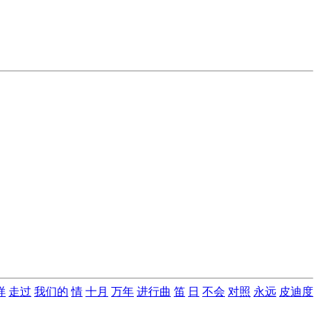
样
走过
我们的
情
十月
万年
进行曲
笛
日
不会
对照
永远
皮迪度