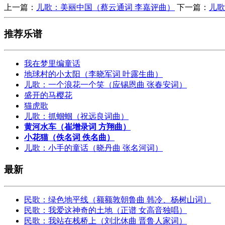
上一篇：
儿歌：美丽中国（蔡云通词 李嘉评曲）
下一篇：
儿歌
推荐乐谱
我在梦里编童话
地球村的小太阳（李晓军词 叶露生曲）
儿歌：一个浪花一个笑（应锡恩曲 张春安词）
盛开的马樱花
猫虎歌
儿歌：抓蝈蝈（祝远良词曲）
黄河水车（崔增录词 方翔曲）
小花猫（佚名词 佚名曲）
儿歌：小手的童话（晓丹曲 张名河词）
最新
民歌：绿色地平线（额额敦朝鲁曲 韩冷、杨树山词）
民歌：我爱这神奇的土地（正谱 女高音独唱）
民歌：我站在栈桥上（刘北休曲 晋鲁人家词）