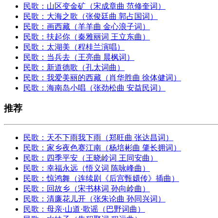
民歌：山区变金矿（宋成章曲 范修奎词）
民歌：大海之歌（张俊廷曲 郭占国词）
民歌：画西藏（羊羊曲 金心浪子词）
民歌：扶起你（秦雅丽词 王立东曲）
民歌：太湖美（程桂兰演唱）
民歌：当兵去（王亮曲 晨枫词）
民歌：新道德歌（孔太词曲）
民歌：我爱美丽的西藏（肖华胜曲 徐体健词）
民歌：海南岛小唱（张劲松曲 安益民词）
推荐
民歌：天不下雨我下雨（郑旺曲 张达昌词）
民歌：家乡夜色赛江南（杨培彬曲 肇长拥词）
民歌：四季平安（王晓岭词 王同安曲）
民歌：幸福永远（悟义词 陈咏峰曲）
民歌：惊鸿舞（连续剧《后宫甄嬛传》插曲）
民歌：回故乡（宋书林词 孙向岭曲）
民歌：清廉花儿开（张朱论曲 孙同兴词）
民歌：母亲·山道·歌谣（巴野词曲）