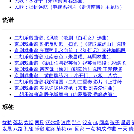
民歌：水妹子（朱积聚词 程远曲）
民歌：扬帆远航（电视系列片《走进南海》主题歌）
热谱
二胡乐谱曲谱 北风吹（歌剧《白毛女》选曲）
京剧戏曲谱 誓把反动派一扫光（《智取威虎山》选段
京剧戏曲谱 光辉照儿永向前（《红灯记》李铁梅唱段
二胡乐谱曲谱 江南春色（朱昌耀、马熙林曲）
京剧戏曲谱 《梁山伯与祝英台》祝英台唱段：彩蝶飞
豫剧戏曲谱 亲家母（豫剧《朝阳沟》选段 王迎迎演
京剧戏曲谱 二黄曲牌练习 ：小开门、八板、八岔、
二胡乐谱曲谱 我的祖国（二胡二重奏 影片《上甘岭
京剧戏曲谱 春风送暖桃花艳（京歌 刘春爱词曲）
二胡乐谱曲谱 呼伦斯舞曲（内蒙民歌 岳峰改编）
标签
忧愁
落花
炊烟
两只
沃尔塔
速度
那个
没有
ok
同桌
孩子
星语
发展
八路
孔雀
乐谱
道路
菊花
can
回家
一点
构成
作曲
一天
倩