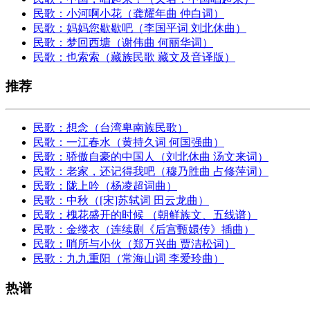
民歌：小河啊小花（龚耀年曲 仲白词）
民歌：妈妈您歇歇吧（李国平词 刘北休曲）
民歌：梦回西塘（谢伟曲 何丽华词）
民歌：也索索（藏族民歌 藏文及音译版）
推荐
民歌：想念（台湾卑南族民歌）
民歌：一江春水（黄持久词 何国强曲）
民歌：骄傲自豪的中国人（刘北休曲 汤文来词）
民歌：老家，还记得我吧（穆乃胜曲 占修萍词）
民歌：陇上吟（杨凌超词曲）
民歌：中秋（[宋]苏轼词 田云龙曲）
民歌：槐花盛开的时候 （朝鲜族文、五线谱）
民歌：金缕衣（连续剧《后宫甄嬛传》插曲）
民歌：哨所与小伙（郑万兴曲 贾洁松词）
民歌：九九重阳（常海山词 李爱玲曲）
热谱