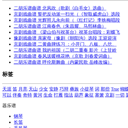
二胡乐谱曲谱 北风吹（歌剧《白毛女》选曲）
京剧戏曲谱 誓把反动派一扫光（《智取威虎山》选段
京剧戏曲谱 光辉照儿永向前（《红灯记》李铁梅唱段
二胡乐谱曲谱 江南春色（朱昌耀、马熙林曲）
京剧戏曲谱 《梁山伯与祝英台》祝英台唱段：彩蝶飞
豫剧戏曲谱 亲家母（豫剧《朝阳沟》选段 王迎迎演
京剧戏曲谱 二黄曲牌练习 ：小开门、八板、八岔、
二胡乐谱曲谱 我的祖国（二胡二重奏 影片《上甘岭
京剧戏曲谱 春风送暖桃花艳（京歌 刘春爱词曲）
二胡乐谱曲谱 呼伦斯舞曲（内蒙民歌 岳峰改编）
标签
天涯
笛
月亮
天山
少女
安静
巧辩
彝族
小提琴
词
那些
True
蝴
可以
伴奏
奇特
黄河
生命
打雁
指法
葫芦
象征
塞箫
京剧
一切
器乐谱
钢琴
长笛