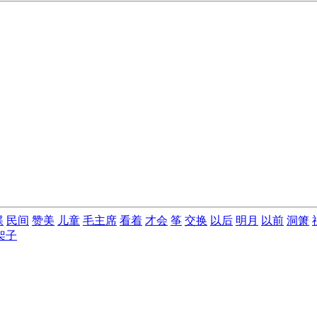
蝶
民间
赞美
儿童
毛主席
看着
才会
筝
交换
以后
明月
以前
洞箫
架子