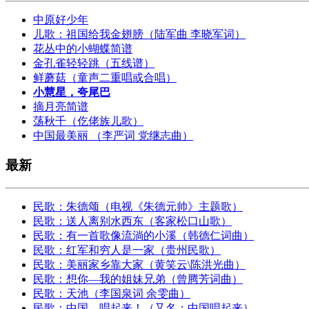
中原好少年
儿歌：祖国给我金翅膀（陆军曲 李晓军词）
花丛中的小蝴蝶简谱
金孔雀轻轻跳（五线谱）
鲜蘑菇（童声二重唱或合唱）
小慧星，夸尾巴
摘月亮简谱
荡秋千（仡佬族儿歌）
中国最美丽 （李严词 党继志曲）
最新
民歌：朱德颂（电视《朱德元帅》主题歌）
民歌：送人离别水西东（客家松口山歌）
民歌：有一首歌像流淌的小溪（韩德仁词曲）
民歌：红军和穷人是一家（贵州民歌）
民歌：美丽家乡靠大家（黄笑云\陈洪光曲）
民歌：想你—我的姐妹兄弟（曾腾芳词曲）
民歌：天池（李国泉词 余雯曲）
民歌：中国，唱起来！（又名：中国唱起来）