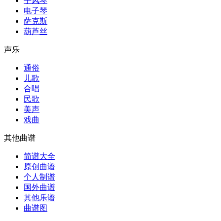
手风琴
电子琴
萨克斯
葫芦丝
声乐
通俗
儿歌
合唱
民歌
美声
戏曲
其他曲谱
简谱大全
原创曲谱
个人制谱
国外曲谱
其他乐谱
曲谱图