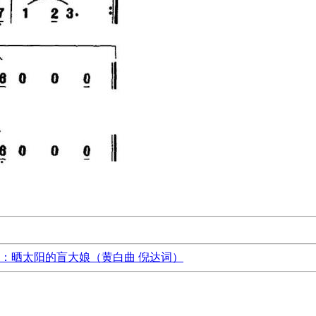
：晒太阳的盲大娘（黄白曲 倪达词）