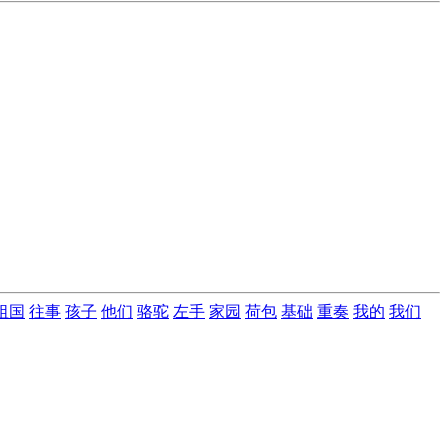
祖国
往事
孩子
他们
骆驼
左手
家园
荷包
基础
重奏
我的
我们