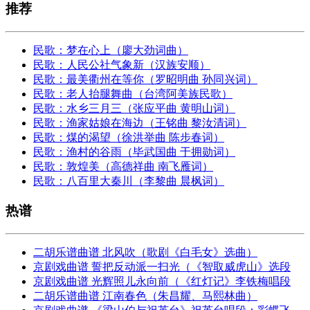
推荐
民歌：梦在心上（廖大劲词曲）
民歌：人民公社气象新（汉族安顺）
民歌：最美衢州在等你（罗昭明曲 孙同兴词）
民歌：老人抬腿舞曲（台湾阿美族民歌）
民歌：水乡三月三（张应平曲 黄明山词）
民歌：渔家姑娘在海边（王铭曲 黎汝清词）
民歌：煤的渴望（徐洪举曲 陈步春词）
民歌：渔村的谷雨（毕武国曲 于拥勋词）
民歌：敦煌美（高德祥曲 南飞雁词）
民歌：八百里大秦川（李黎曲 晨枫词）
热谱
二胡乐谱曲谱 北风吹（歌剧《白毛女》选曲）
京剧戏曲谱 誓把反动派一扫光（《智取威虎山》选段
京剧戏曲谱 光辉照儿永向前（《红灯记》李铁梅唱段
二胡乐谱曲谱 江南春色（朱昌耀、马熙林曲）