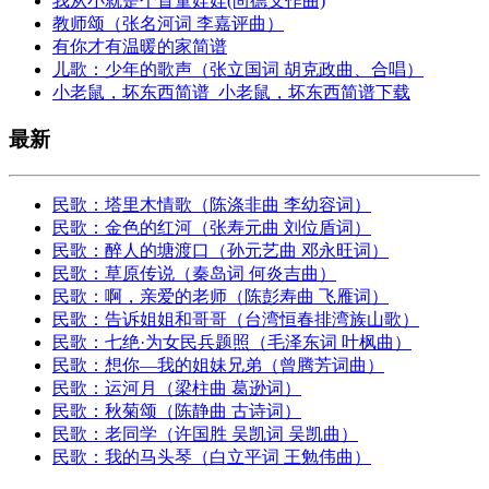
我从小就是个盲童娃娃(尚德义作曲)
教师颂（张名河词 李嘉评曲）
有你才有温暖的家简谱
儿歌：少年的歌声（张立国词 胡克政曲、合唱）
小老鼠，坏东西简谱_小老鼠，坏东西简谱下载
最新
民歌：塔里木情歌（陈涤非曲 李幼容词）
民歌：金色的红河（张寿元曲 刘位盾词）
民歌：醉人的塘渡口（孙元艺曲 邓永旺词）
民歌：草原传说（秦岛词 何炎吉曲）
民歌：啊，亲爱的老师（陈彭寿曲 飞雁词）
民歌：告诉姐姐和哥哥（台湾恒春排湾族山歌）
民歌：七绝·为女民兵题照（毛泽东词 叶枫曲）
民歌：想你—我的姐妹兄弟（曾腾芳词曲）
民歌：运河月（梁柱曲 葛逊词）
民歌：秋菊颂（陈静曲 古诗词）
民歌：老同学（许国胜 吴凯词 吴凯曲）
民歌：我的马头琴（白立平词 王勉伟曲）