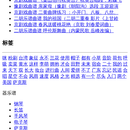
京剧戏曲谱 《梁山伯与祝英台》祝英台唱段：彩蝶飞
豫剧戏曲谱 亲家母（豫剧《朝阳沟》选段 王迎迎演
京剧戏曲谱 二黄曲牌练习 ：小开门、八板、八岔、
二胡乐谱曲谱 我的祖国（二胡二重奏 影片《上甘岭
京剧戏曲谱 春风送暖桃花艳（京歌 刘春爱词曲）
二胡乐谱曲谱 呼伦斯舞曲（内蒙民歌 岳峰改编）
标签
咪
粉刷
台湾
象征
永不
兰花
使用
帽子
都有
小草
音阶
荷包
呼
吸
卖菜
黄水
这样
李萌
拥抱
才会
田野
未来
宿命
二十
我的
过
来
天下
双
长大
妆台
进行曲
人间
爱拼
不了
广东
忘记
民谣
合
唱
星空
不会
风雨
速度
风格
之光
精选
有一个
尽头
入门
两个
美国
萨克斯
器乐谱
钢琴
长笛
手风琴
电子琴
萨克斯