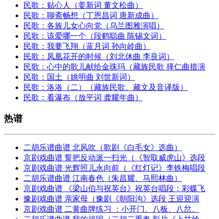
民歌：贴心人（姜新词 董文松曲）
民歌：聊斋畅想（丁恩昌词 唐新成曲）
民歌：各族儿女心向党（乌兰图雅演唱）
民歌：该爱哪一个（段鹤聪曲 陈锡文词）
民歌：我要飞翔（蓝月词 孙向岭曲）
民歌：凤凰花开的时候（刘北休曲 李良词）
民歌：心中的歌儿献给金珠玛（藏族民歌 择仁曲措演
民歌：国土（姚明曲 刘世新词）
民歌：洛洛（二）（藏族民歌、藏文及音译版）
民歌：看瀑布（放平词 龚耀年曲）
热谱
二胡乐谱曲谱 北风吹（歌剧《白毛女》选曲）
京剧戏曲谱 誓把反动派一扫光（《智取威虎山》选段
京剧戏曲谱 光辉照儿永向前（《红灯记》李铁梅唱段
二胡乐谱曲谱 江南春色（朱昌耀、马熙林曲）
京剧戏曲谱 《梁山伯与祝英台》祝英台唱段：彩蝶飞
豫剧戏曲谱 亲家母（豫剧《朝阳沟》选段 王迎迎演
京剧戏曲谱 二黄曲牌练习 ：小开门、八板、八岔、