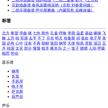
二胡乐谱曲谱 我的祖国（二胡二重奏 影片《上甘岭
京剧戏曲谱 春风送暖桃花艳（京歌 刘春爱词曲）
二胡乐谱曲谱 呼伦斯舞曲（内蒙民歌 岳峰改编）
标签
北方
希望
序曲
咪
七色
附件
孔雀
呼唤
李萌
温柔
基础
哆唻
飞
舞
上升
啦
军港
左手
不了
月光
明天
布鲁斯
词
喜欢
电子琴
美
国
还有
心中
没有
不再
朝鲜
第四
钢琴
天使
秋风
背影
深沉
五
月
祖国
文化
部分
慢慢
牧羊
啄木鸟
之一
笛子
翅膀
人间
呼吸
相思
劳动
器乐谱
钢琴
长笛
手风琴
电子琴
萨克斯
葫芦丝
声乐