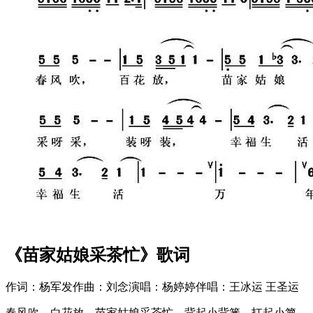
《苗家姑娘采茶忙》歌词
作词：杨军发作曲：刘念演唱：杨婷婷伴唱：王冰运 王圣运
春风吹，白花放，苗家姑娘采茶忙。背起小背篓，扛起小箩