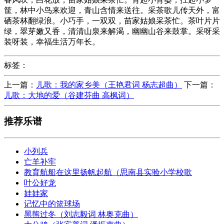
筐，林中小鸟来欢迎，青山含情来送往。采茶歌儿传天外，富
硒茶林翻绿浪。小巧手，一双双，苗家姑娘采茶忙。茶叶片片
绿，翠芽嫩又香，清清山泉来解渴，幽幽山谷来鼓掌。采呀采
装呀装，幸福生活万年长。
标签：
上一篇：
儿歌：我的家乡美（王艳君词 杨志超曲）
下一篇：
儿歌：大地的爱（谷建芬曲 高枫词）
推荐乐谱
小列兵
亡羊补牢
教育航船在这里扬帆起航（思南县实验小学校歌
叶公好龙
娃娃家
记忆中的篮球场
黑熊过冬（刘志毅词 林奥克曲）