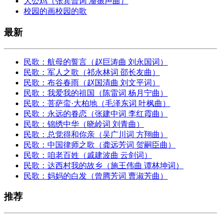
大公鸡（张宾普词 潘振声曲）
校园的画校园的歌
最新
民歌：航母的誓言（赵巨涛曲 刘永国词）
民歌：军人之歌（祁永林词 邵长友曲）
民歌：布谷春雨（赵国清曲 刘文平词）
民歌：我爱我的祖国（陈雷词 杨月宁曲）
民歌：菩萨蛮·大柏地（毛泽东词 叶枫曲）
民歌：永远的眷恋（张建中词 李红霞曲）
民歌：锦绣中华（晓岭词 刘青曲）
民歌：总觉得和你亲（吴广川词 方翔曲）
民歌：中国律师之歌（龚远芳词 贺嗣臣曲）
民歌：咱老百姓（戚建波曲 云剑词）
民歌：达西村我的故乡（施王伟曲 谭林坤词）
民歌：妈妈的白发（曾腾芳词 曹淑芳曲）
推荐