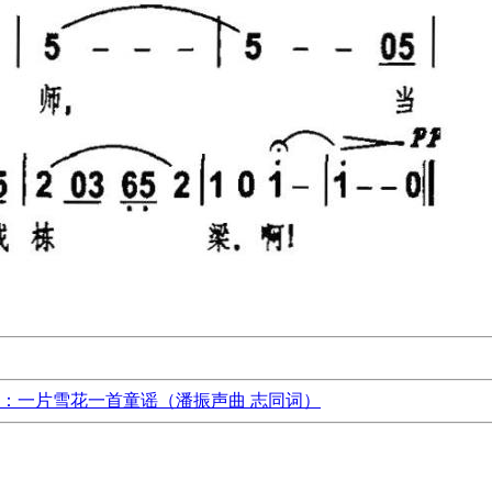
：一片雪花一首童谣（潘振声曲 志同词）