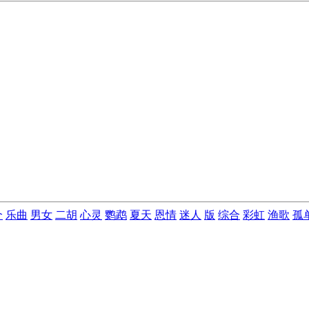
个
乐曲
男女
二胡
心灵
鹦鹉
夏天
恩情
迷人
版
综合
彩虹
渔歌
孤