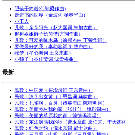
照镜子简谱(何翊梁作曲)
走进书的世界（金波词 杨春华曲）
小工人
儿歌：亲亲阳光（赵大国词 朱加农曲）
柳树姐姐辫子长简谱(方翔作曲)
儿歌：可爱的啄木鸟（徐邦杰曲 丁荣华词）
要做最好的我（李幼容词 刘磬声曲）
绿梦（牟心海词 王义来曲）
小鸭子（岑佳莹词 沈雪梅曲）
最新
民歌：中国梦（崔增录词 王东音曲）
民歌：汉字出玄黄（丁恩昌词 马啸曲）
民歌：孔雀啊，百灵（黎英海曲 陈特明词）
民歌：美丽乡村我的家（张佳佳、姚彤词曲）
民歌：美丽的草原我的家（德德玛演唱）
民歌：东江飘满我的歌（曹玉章曲 袁伯霖、李天杰词
民歌：红色之约（倪永东词 郝士达曲）
民歌：三月雪（电视、电影《三月雪》插曲）