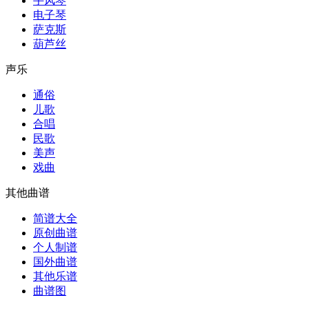
手风琴
电子琴
萨克斯
葫芦丝
声乐
通俗
儿歌
合唱
民歌
美声
戏曲
其他曲谱
简谱大全
原创曲谱
个人制谱
国外曲谱
其他乐谱
曲谱图