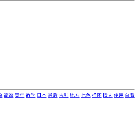
单
简谱
青年
教学
日本
最后
古利
地方
七色
抒怀
情人
使用
向着