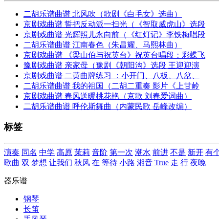
二胡乐谱曲谱 北风吹（歌剧《白毛女》选曲）
京剧戏曲谱 誓把反动派一扫光（《智取威虎山》选段
京剧戏曲谱 光辉照儿永向前（《红灯记》李铁梅唱段
二胡乐谱曲谱 江南春色（朱昌耀、马熙林曲）
京剧戏曲谱 《梁山伯与祝英台》祝英台唱段：彩蝶飞
豫剧戏曲谱 亲家母（豫剧《朝阳沟》选段 王迎迎演
京剧戏曲谱 二黄曲牌练习 ：小开门、八板、八岔、
二胡乐谱曲谱 我的祖国（二胡二重奏 影片《上甘岭
京剧戏曲谱 春风送暖桃花艳（京歌 刘春爱词曲）
二胡乐谱曲谱 呼伦斯舞曲（内蒙民歌 岳峰改编）
标签
演奏
同名
中学
高原
茉莉
音阶
第一次
潮水
前进
不是
新开
有
歌曲
双
梦想
让我们
秋风
在
等待
小路
湘音
True
走
行
夜晚
器乐谱
钢琴
长笛