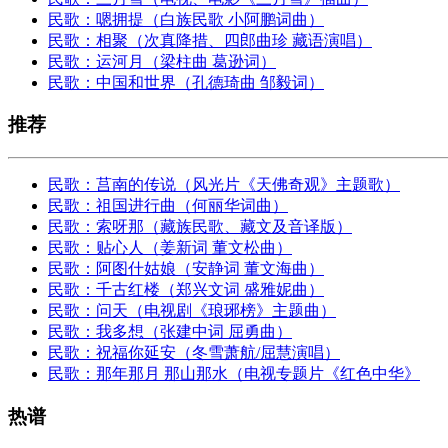
民歌：嗯拥提（白族民歌 小阿鹏词曲）
民歌：相聚（次真降措、四郎曲珍 藏语演唱）
民歌：运河月（梁柱曲 葛逊词）
民歌：中国和世界（孔德琦曲 邹毅词）
推荐
民歌：莒南的传说（风光片《天佛奇观》主题歌）
民歌：祖国进行曲（何丽华词曲）
民歌：索呀那（藏族民歌、藏文及音译版）
民歌：贴心人（姜新词 董文松曲）
民歌：阿图什姑娘（安静词 董文海曲）
民歌：千古红楼（郑兴文词 盛雅妮曲）
民歌：问天（电视剧《琅琊榜》主题曲）
民歌：我多想（张建中词 屈勇曲）
民歌：祝福你延安（冬雪萧航/屈慧演唱）
民歌：那年那月 那山那水（电视专题片《红色中华》
热谱