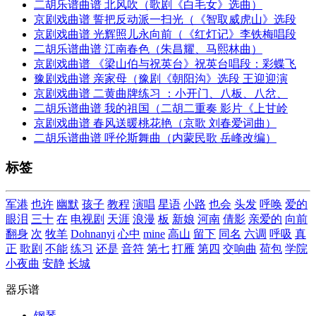
二胡乐谱曲谱 北风吹（歌剧《白毛女》选曲）
京剧戏曲谱 誓把反动派一扫光（《智取威虎山》选段
京剧戏曲谱 光辉照儿永向前（《红灯记》李铁梅唱段
二胡乐谱曲谱 江南春色（朱昌耀、马熙林曲）
京剧戏曲谱 《梁山伯与祝英台》祝英台唱段：彩蝶飞
豫剧戏曲谱 亲家母（豫剧《朝阳沟》选段 王迎迎演
京剧戏曲谱 二黄曲牌练习 ：小开门、八板、八岔、
二胡乐谱曲谱 我的祖国（二胡二重奏 影片《上甘岭
京剧戏曲谱 春风送暖桃花艳（京歌 刘春爱词曲）
二胡乐谱曲谱 呼伦斯舞曲（内蒙民歌 岳峰改编）
标签
军港
也许
幽默
孩子
教程
演唱
星语
小路
也会
头发
呼唤
爱的
眼泪
三十
在
电视剧
天涯
浪漫
板
新娘
河南
倩影
亲爱的
向前
翻身
次
牧羊
Dohnanyi
心中
mine
高山
留下
同名
六调
呼吸
真
正
歌剧
不能
练习
还是
音符
第七
打雁
第四
交响曲
荷包
学院
小夜曲
安静
长城
器乐谱
钢琴