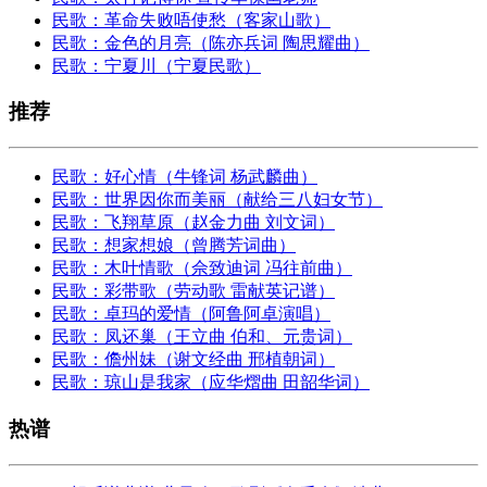
民歌：革命失败唔使愁（客家山歌）
民歌：金色的月亮（陈亦兵词 陶思耀曲）
民歌：宁夏川（宁夏民歌）
推荐
民歌：好心情（牛锋词 杨武麟曲）
民歌：世界因你而美丽（献给三八妇女节）
民歌：飞翔草原（赵金力曲 刘文词）
民歌：想家想娘（曾腾芳词曲）
民歌：木叶情歌（佘致迪词 冯往前曲）
民歌：彩带歌（劳动歌 雷献英记谱）
民歌：卓玛的爱情（阿鲁阿卓演唱）
民歌：凤还巢（王立曲 伯和、元贵词）
民歌：儋州妹（谢文经曲 邢植朝词）
民歌：琼山是我家（应华熠曲 田韶华词）
热谱