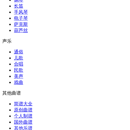
长笛
手风琴
电子琴
萨克斯
葫芦丝
声乐
通俗
儿歌
合唱
民歌
美声
戏曲
其他曲谱
简谱大全
原创曲谱
个人制谱
国外曲谱
其他乐谱