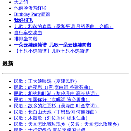
天之鸽
他俩脸蛋羞红啦
Birthday Party简谱
我好想飞
儿歌：和谐的春风（梁和平词 吕绍恩曲、合唱）
自行车交响曲
排排坐简谱
一朵云娃娃简谱_儿歌一朵云娃娃简谱
【七只小鸡简谱】儿歌七只小鸡简谱
最新
民歌：王大娘喂鸡（夏津民歌）
民歌：静夜思（[唐]李白词 谷建芬曲）
民歌：相约柳叶湖（黎伦升曲 高长慈词）
民歌：祖国你好（袁晖词 陈必勇曲）
民歌：故乡的红豆杉（吴涤曲 叶金堂词）
民歌：长白山天池（丁恩昌词 何连娣曲）
民歌：木鼓歌（刘位盾词 杨玉仁曲）
民歌：天堂怎比我玫瑰乡（又名：天堂怎比玫瑰乡）
民歌：太行记得你 宣传李保国老师