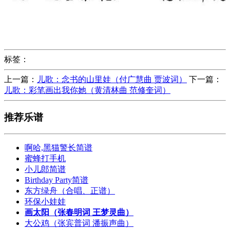
标签：
上一篇：
儿歌：念书的山里娃（付广慧曲 贾波词）
下一篇：
儿歌：彩笔画出我你她（黄清林曲 范修奎词）
推荐乐谱
啊哈,黑猫警长简谱
蜜蜂打手机
小儿郎简谱
Birthday Party简谱
东方绿舟（合唱、正谱）
环保小娃娃
画太阳（张春明词 王梦灵曲）
大公鸡（张宾普词 潘振声曲）