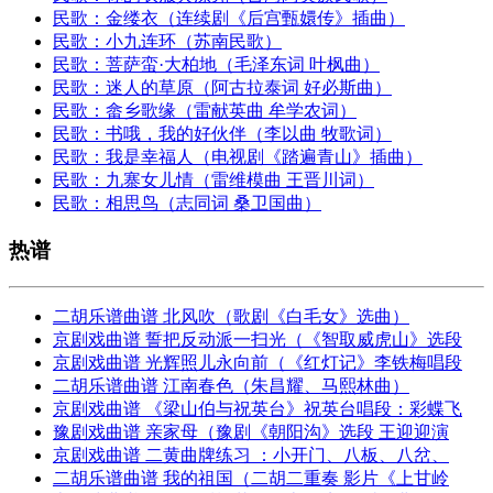
民歌：金缕衣（连续剧《后宫甄嬛传》插曲）
民歌：小九连环（苏南民歌）
民歌：菩萨蛮·大柏地（毛泽东词 叶枫曲）
民歌：迷人的草原（阿古拉泰词 好必斯曲）
民歌：畲乡歌缘（雷献英曲 牟学农词）
民歌：书哦，我的好伙伴（李以曲 牧歌词）
民歌：我是幸福人（电视剧《踏遍青山》插曲）
民歌：九寨女儿情（雷维模曲 王晋川词）
民歌：相思鸟（志同词 桑卫国曲）
热谱
二胡乐谱曲谱 北风吹（歌剧《白毛女》选曲）
京剧戏曲谱 誓把反动派一扫光（《智取威虎山》选段
京剧戏曲谱 光辉照儿永向前（《红灯记》李铁梅唱段
二胡乐谱曲谱 江南春色（朱昌耀、马熙林曲）
京剧戏曲谱 《梁山伯与祝英台》祝英台唱段：彩蝶飞
豫剧戏曲谱 亲家母（豫剧《朝阳沟》选段 王迎迎演
京剧戏曲谱 二黄曲牌练习 ：小开门、八板、八岔、
二胡乐谱曲谱 我的祖国（二胡二重奏 影片《上甘岭