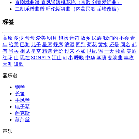
京剧戏曲谱 春风送暖桃花艳（京歌 刘春爱词曲）
二胡乐谱曲谱 呼伦斯舞曲（内蒙民歌 岳峰改编）
标签
高原
多少
弯弯
爱美
明月
翅膀
音符
故乡
民族
我们的
不会
青
年
给我
巴黎
儿子
星愿
蝶恋
浪漫
回到
菊花
黄水
还是
同名
都
有
当兵
相见
星空
精选
音阶
过来
不如
世纪
谣
一天
牧童
美酒
红花
山
现在
SONATA
江山
id
小
呼唤
中华
李萌
交响曲
丰收
天涯
短歌
器乐谱
钢琴
长笛
手风琴
电子琴
萨克斯
葫芦丝
声乐