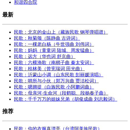
和谐四合院
最新
民歌：北京的金山上（藏族民歌 钢琴弹唱谱）
民歌：秋菊颂（陈静曲 古诗词）
民歌：一棵老白杨（牛世强曲 刘伟词）
民歌：妈妈（童童词 陆城、周发猛曲）
民歌：远方（华也词 舒京曲）
民歌：六横渔歌（南梆子曲 秦太安词）
民歌：桂林美（曾宪瑞词 田光曲）
民歌：沂蒙山小调（山东民歌 彭丽媛演唱）
民歌：哨所与小伙（郑万兴曲 贾洁松词）
民歌：嗯拥提（白族民歌 小阿鹏词曲）
民歌：母亲河·生命河（段鹤聪、段杨春子曲）
民歌：千千万万的姐妹兄弟（胡俊成曲 刘志毅词）
推荐
民歌：你的衣服真漂亮（台湾阿美族民歌）