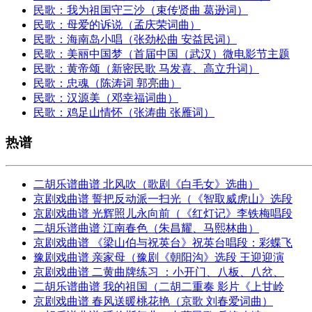
民歌：我为祖国守三沙（束传贤曲 葛逊词）
民歌：母爱的诉说（孟庆荣词曲）
民歌：海南岛小唱（张劲松曲 安益民词）
民歌：美丽中国梦（首届中国（武汉）微电影节主题
民歌：黄帝颂（新密民歌 马发喜、高立升词）
民歌：忠魂（陈涛词 郭亮曲）
民歌：汉源美（邓幸福词曲）
民歌：鸡足山情怀（张涛曲 张雁词）
热谱
二胡乐谱曲谱 北风吹（歌剧《白毛女》选曲）
京剧戏曲谱 誓把反动派一扫光（《智取威虎山》选段
京剧戏曲谱 光辉照儿永向前（《红灯记》李铁梅唱段
二胡乐谱曲谱 江南春色（朱昌耀、马熙林曲）
京剧戏曲谱 《梁山伯与祝英台》祝英台唱段：彩蝶飞
豫剧戏曲谱 亲家母（豫剧《朝阳沟》选段 王迎迎演
京剧戏曲谱 二黄曲牌练习 ：小开门、八板、八岔、
二胡乐谱曲谱 我的祖国（二胡二重奏 影片《上甘岭
京剧戏曲谱 春风送暖桃花艳（京歌 刘春爱词曲）