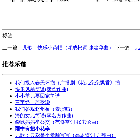
标签：
上一篇：
儿歌：快乐小黄帽（邓成彬词 张建华曲）
下一篇：
儿
推荐乐谱
我们投入春天怀抱（广播剧《花儿朵朵飘香》插
快乐风暴简谱(康华作曲)
小小羊儿要回家简谱
三字经—若梁灏
我们参观赵州桥（表演唱）
海的女儿简谱(李名方作曲)
袋鼠妈妈坐公交（范修奎词 张朱论曲）
雨中有把小花伞
儿歌：云彩是个孝顺宝宝（高恩道词 方翔曲）