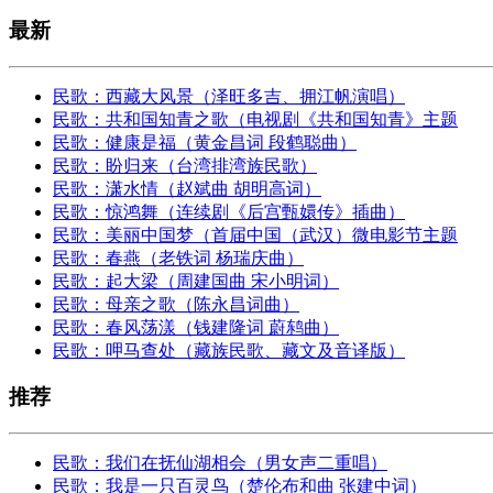
最新
民歌：西藏大风景（泽旺多吉、拥江帆演唱）
民歌：共和国知青之歌（电视剧《共和国知青》主题
民歌：健康是福（黄金昌词 段鹤聪曲）
民歌：盼归来（台湾排湾族民歌）
民歌：潇水情（赵斌曲 胡明高词）
民歌：惊鸿舞（连续剧《后宫甄嬛传》插曲）
民歌：美丽中国梦（首届中国（武汉）微电影节主题
民歌：春燕（老铁词 杨瑞庆曲）
民歌：起大梁（周建国曲 宋小明词）
民歌：母亲之歌（陈永昌词曲）
民歌：春风荡漾（钱建隆词 蔚鸫曲）
民歌：呷马查处（藏族民歌、藏文及音译版）
推荐
民歌：我们在抚仙湖相会（男女声二重唱）
民歌：我是一只百灵鸟（楚伦布和曲 张建中词）