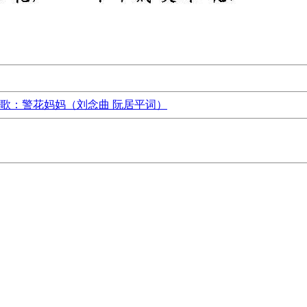
歌：警花妈妈（刘念曲 阮居平词）