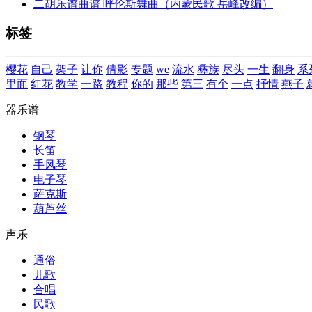
二胡乐谱曲谱 呼伦斯舞曲（内蒙民歌 岳峰改编）
标签
樱花
自己
架子
让你
倩影
专题
we
流水
彝族
尽头
一生
翻身
系
里面
红花
教学
一路
教程
你的
那些
第三
有个
一点
抒情
燕子
器乐谱
钢琴
长笛
手风琴
电子琴
萨克斯
葫芦丝
声乐
通俗
儿歌
合唱
民歌