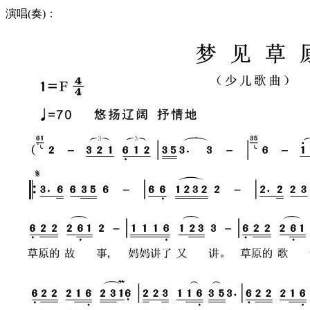
演唱(奏)：