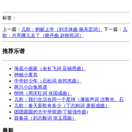
标签：
上一篇：
儿歌：蚂蚁上学（刘北休曲 杨东宏词）
下一篇：
儿
歌：月亮哪儿去了（晓丹曲 赵铁民词）
推荐乐谱
海底小画家（余长飞词 应锡恩曲）
神秘小青衣
中华好少年（石松词 徐邦杰曲）
两只小白兔简谱
悄悄（周庆红词 张国成曲）
儿歌：我们生活在同一个星球（潘振声词 沈尊光、石
儿歌：春天新歌有多少（丁志刚词 唐新成曲）
团团圆圆的大中华简谱(丁留强作曲)
迎春花（刘志毅词 张玉霞曲）
最新