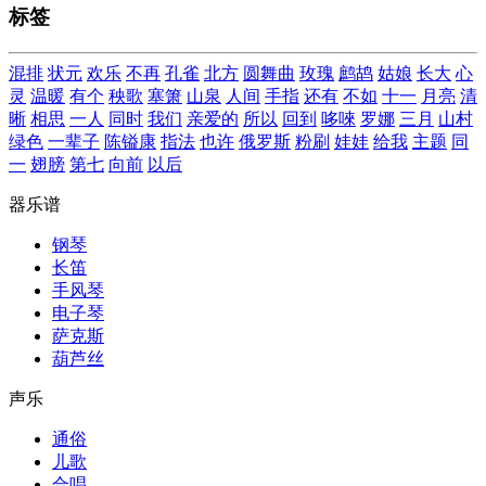
标签
混排
状元
欢乐
不再
孔雀
北方
圆舞曲
玫瑰
鹧鸪
姑娘
长大
心
灵
温暖
有个
秧歌
塞箫
山泉
人间
手指
还有
不如
十一
月亮
清
晰
相思
一人
同时
我们
亲爱的
所以
回到
哆唻
罗娜
三月
山村
绿色
一辈子
陈镒康
指法
也许
俄罗斯
粉刷
娃娃
给我
主题
同
一
翅膀
第七
向前
以后
器乐谱
钢琴
长笛
手风琴
电子琴
萨克斯
葫芦丝
声乐
通俗
儿歌
合唱