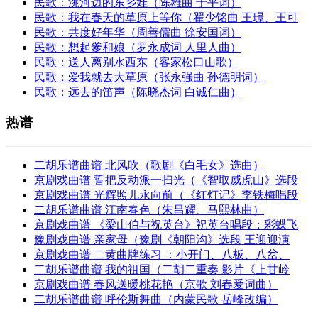
民歌：洮河边的东乡娃（陈雄曲 于平词）
民歌：我在春天的草原上等你（翟少铭曲 王璟、王可
民歌：共度好年华（周善儒曲 徐安国词）
民歌：想起爹和娘（罗永成词 人里人曲）
民歌：送人离别水西东（客家松口山歌）
民歌：爱我就去大草原（张永强曲 孙德明词）
民歌：远去的笛声（陈晓杰词 白诚仁曲）
热谱
二胡乐谱曲谱 北风吹（歌剧《白毛女》选曲）
京剧戏曲谱 誓把反动派一扫光（《智取威虎山》选段
京剧戏曲谱 光辉照儿永向前（《红灯记》李铁梅唱段
二胡乐谱曲谱 江南春色（朱昌耀、马熙林曲）
京剧戏曲谱 《梁山伯与祝英台》祝英台唱段：彩蝶飞
豫剧戏曲谱 亲家母（豫剧《朝阳沟》选段 王迎迎演
京剧戏曲谱 二黄曲牌练习 ：小开门、八板、八岔、
二胡乐谱曲谱 我的祖国（二胡二重奏 影片《上甘岭
京剧戏曲谱 春风送暖桃花艳（京歌 刘春爱词曲）
二胡乐谱曲谱 呼伦斯舞曲（内蒙民歌 岳峰改编）