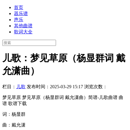
首页
器乐谱
声乐
其他曲谱
歌词大全
儿歌：梦见草原（杨显群词 戴
允潇曲）
栏目：
儿歌
发布时间：2025-03-29 15:17
浏览次数：
梦见草原 梦见草原（杨显群词 戴允潇曲）简谱-儿歌曲谱 曲
谱 歌谱下载
词：杨显群
曲：戴允潇