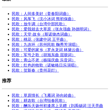
民歌：人间多美好（姜春阳词曲）
民歌：风筝飞（沈小冰词 熊初保曲）
民歌：放牛调（台湾中部民歌）
民歌：爱我就去大草原（张永强曲 孙德明词）
民歌：天堂·故乡（斯诺饶杰词曲）
民歌：桃花（张建中词 王平曲）
民歌：九连环（苏州民歌 鞠秀芳演唱）
民歌：可爱的家乡（罗永龙词 林黛云曲）
民歌：军号之歌（胡旭东曲 屈塬词）
民歌：青山不老（杨瑞庆曲 乐音词）
民歌：红色的牧歌（诺敏格日乐演唱）
民歌：贺新春（贵州花灯）
推荐
民歌：草原情长（飞雁词 孙向岭曲）
民歌：耕农歌（台湾恒春民歌）
民歌：酬乐天扬州初逢席上见赠（刘禹锡词 汪天亮曲