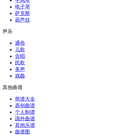
手风琴
电子琴
萨克斯
葫芦丝
声乐
通俗
儿歌
合唱
民歌
美声
戏曲
其他曲谱
简谱大全
原创曲谱
个人制谱
国外曲谱
其他乐谱
曲谱图