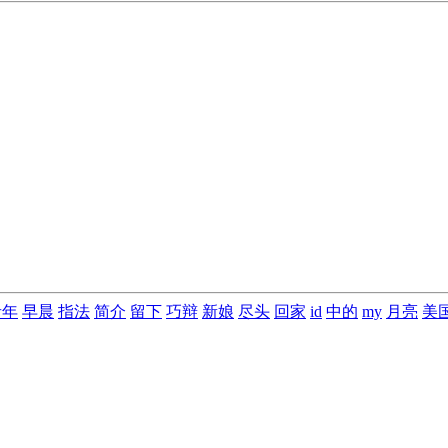
青年
早晨
指法
简介
留下
巧辩
新娘
尽头
回家
id
中的
my
月亮
美