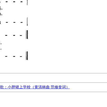
歌：小胖猪上学校（黄清林曲 范修奎词）