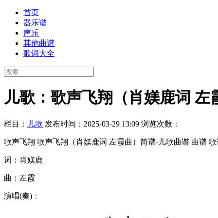
首页
器乐谱
声乐
其他曲谱
歌词大全
儿歌：歌声飞翔（肖媄鹿词 左
栏目：
儿歌
发布时间：2025-03-29 13:09
浏览次数：
歌声飞翔 歌声飞翔（肖媄鹿词 左霞曲）简谱-儿歌曲谱 曲谱 
词：肖媄鹿
曲：左霞
演唱(奏)：