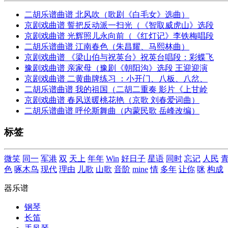
二胡乐谱曲谱 北风吹（歌剧《白毛女》选曲）
京剧戏曲谱 誓把反动派一扫光（《智取威虎山》选段
京剧戏曲谱 光辉照儿永向前（《红灯记》李铁梅唱段
二胡乐谱曲谱 江南春色（朱昌耀、马熙林曲）
京剧戏曲谱 《梁山伯与祝英台》祝英台唱段：彩蝶飞
豫剧戏曲谱 亲家母（豫剧《朝阳沟》选段 王迎迎演
京剧戏曲谱 二黄曲牌练习 ：小开门、八板、八岔、
二胡乐谱曲谱 我的祖国（二胡二重奏 影片《上甘岭
京剧戏曲谱 春风送暖桃花艳（京歌 刘春爱词曲）
二胡乐谱曲谱 呼伦斯舞曲（内蒙民歌 岳峰改编）
标签
微笑
同一
军港
双
天上
年年
Win
好日子
星语
同时
忘记
人民
色
啄木鸟
现代
理由
儿歌
山歌
音阶
mine
情
多年
让你
咪
构成
器乐谱
钢琴
长笛