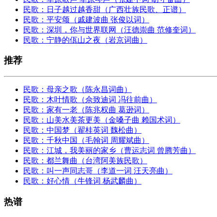
民歌：日子越过越香甜（广西壮族民歌、正谱）
民歌：平安颂（戚建波曲 张俊以词）
民歌：深圳，你与世界联网（汪德崇曲 范修奎词）
民歌：宁静的佤山之夜（岩京词曲）
推荐
民歌：母亲之歌（陈永昌词曲）
民歌：木叶情歌（佘致迪词 冯往前曲）
民歌：家有一老（陈兆权曲 葛逊词）
民歌：山美水美茶更美（金嗓子曲 赖国术词）
民歌：中国梦（翟桂英词 魏松曲）
民歌：千秋中国（毛翰词 周耀斌曲）
民歌：江城，我美丽的家乡（曹运志词 曾腾芳曲）
民歌：都兰舞曲（台湾阿美族民歌）
民歌：叫一声同志哥（李道一词 汪天亮曲）
民歌：好心情（牛锋词 杨武麟曲）
热谱