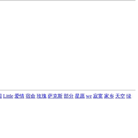
国
Little
爱情
宿命
玫瑰
萨克斯
部分
星愿
we
寂寞
家乡
天空
绿