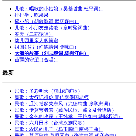
儿歌：唱歌的小姑娘（吴基哲曲 杜平词）
排排坐，吃果果
摇小船（胡敦骅词 武庆森曲）
儿歌：小朋友走路歌（章时聚词曲）
春天（二部轮唱）
幼儿园里亲人多简谱
祖国妈妈（许德清词 晓咏曲）
大海的故事（刘志毅词 杨柳汀曲）
苗疆的守望（合唱）
最新
民歌：多彩明天（旗山矿矿歌）
民歌：太行记得你 宣传李保国老师
民歌：辽河摇起关东风（尤德纯曲 张学忠词）
民歌：伊莫穹者若（藏族民歌、藏文及音译版）
民歌：金色的收获（王纯孝、王艳春曲 戴晓权词）
民歌：六月田水（台湾汉族民歌）
民歌：农民的儿子（杨玉鹏词 南梆子曲）
民歌：草原歌声 草原琴声（张建中词 胡守奋曲）