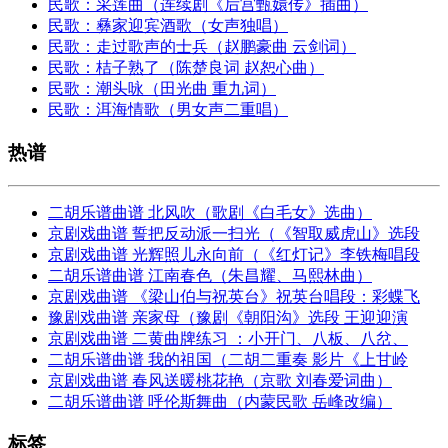
民歌：采莲曲（连续剧《后宫甄嬛传》插曲）
民歌：彝家迎宾酒歌（女声独唱）
民歌：走过歌声的士兵（赵鹏豪曲 云剑词）
民歌：桔子熟了（陈楚良词 赵恕心曲）
民歌：潮头咏（田光曲 重九词）
民歌：洱海情歌（男女声二重唱）
热谱
二胡乐谱曲谱 北风吹（歌剧《白毛女》选曲）
京剧戏曲谱 誓把反动派一扫光（《智取威虎山》选段
京剧戏曲谱 光辉照儿永向前（《红灯记》李铁梅唱段
二胡乐谱曲谱 江南春色（朱昌耀、马熙林曲）
京剧戏曲谱 《梁山伯与祝英台》祝英台唱段：彩蝶飞
豫剧戏曲谱 亲家母（豫剧《朝阳沟》选段 王迎迎演
京剧戏曲谱 二黄曲牌练习 ：小开门、八板、八岔、
二胡乐谱曲谱 我的祖国（二胡二重奏 影片《上甘岭
京剧戏曲谱 春风送暖桃花艳（京歌 刘春爱词曲）
二胡乐谱曲谱 呼伦斯舞曲（内蒙民歌 岳峰改编）
标签