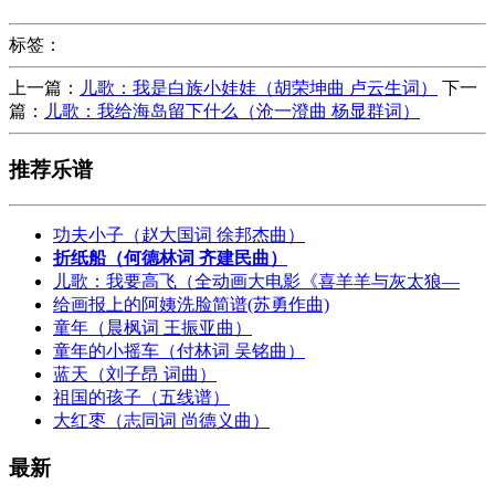
标签：
上一篇：
儿歌：我是白族小娃娃（胡荣坤曲 卢云生词）
下一
篇：
儿歌：我给海岛留下什么（沧一澄曲 杨显群词）
推荐乐谱
功夫小子（赵大国词 徐邦杰曲）
折纸船（何德林词 齐建民曲）
儿歌：我要高飞（全动画大电影《喜羊羊与灰太狼—
给画报上的阿姨洗脸简谱(苏勇作曲)
童年（晨枫词 王振亚曲）
童年的小摇车（付林词 吴铭曲）
蓝天（刘子昂 词曲）
祖国的孩子（五线谱）
大红枣（志同词 尚德义曲）
最新