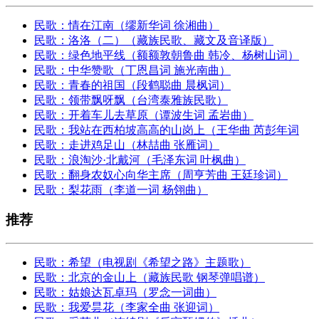
民歌：情在江南（缪新华词 徐湘曲）
民歌：洛洛（二）（藏族民歌、藏文及音译版）
民歌：绿色地平线（额额敦朝鲁曲 韩冷、杨树山词）
民歌：中华赞歌（丁恩昌词 施光南曲）
民歌：青春的祖国（段鹤聪曲 晨枫词）
民歌：领带飘呀飘（台湾泰雅族民歌）
民歌：开着车儿去草原（谭波生词 孟岩曲）
民歌：我站在西柏坡高高的山岗上（王华曲 芮彭年词
民歌：走进鸡足山（林喆曲 张雁词）
民歌：浪淘沙·北戴河（毛泽东词 叶枫曲）
民歌：翻身农奴心向华主席（周亨芳曲 王廷珍词）
民歌：梨花雨（李道一词 杨翎曲）
推荐
民歌：希望（电视剧《希望之路》主题歌）
民歌：北京的金山上（藏族民歌 钢琴弹唱谱）
民歌：姑娘达瓦卓玛（罗念一词曲）
民歌：我爱昙花（李家全曲 张迎词）