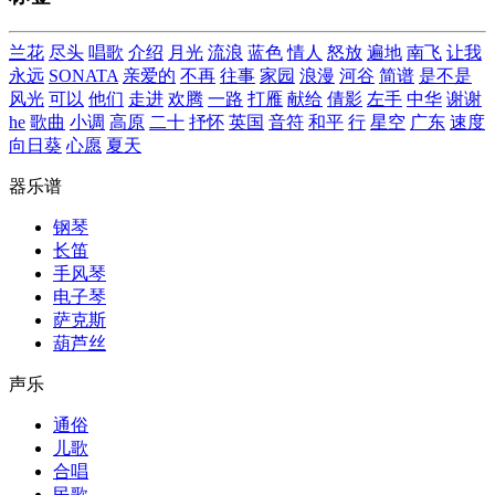
兰花
尽头
唱歌
介绍
月光
流浪
蓝色
情人
怒放
遍地
南飞
让我
永远
SONATA
亲爱的
不再
往事
家园
浪漫
河谷
简谱
是不是
风光
可以
他们
走进
欢腾
一路
打雁
献给
倩影
左手
中华
谢谢
he
歌曲
小调
高原
二十
抒怀
英国
音符
和平
行
星空
广东
速度
向日葵
心愿
夏天
器乐谱
钢琴
长笛
手风琴
电子琴
萨克斯
葫芦丝
声乐
通俗
儿歌
合唱
民歌