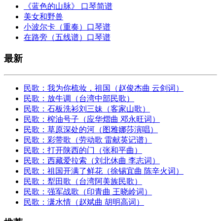
《蓝色的山脉》 口琴简谱
美女和野兽
小波尔卡（重奏）口琴谱
在路旁（五线谱）口琴谱
最新
民歌：我为你梳妆，祖国（赵俊杰曲 云剑词）
民歌：放牛调（台湾中部民歌）
民歌：石板洗衫刘三妹（客家山歌）
民歌：榨油号子（应华熠曲 邓永旺词）
民歌：草原深处的河（图雅娜莎演唱）
民歌：彩带歌（劳动歌 雷献英记谱）
民歌：打开陕西的门（张和平曲）
民歌：西藏爱拉索（刘北休曲 李志词）
民歌：祖国开满了鲜花（徐锡宜曲 陈辛火词）
民歌：犁田歌（台湾阿美族民歌）
民歌：强军战歌（印青曲 王晓岭词）
民歌：潇水情（赵斌曲 胡明高词）