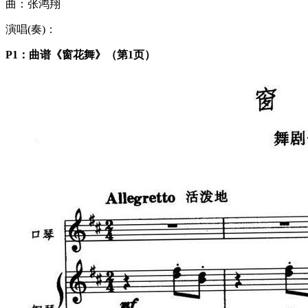
曲：张鸿翔
演唱(奏)：
P1：曲谱《窗花舞》（第1页）