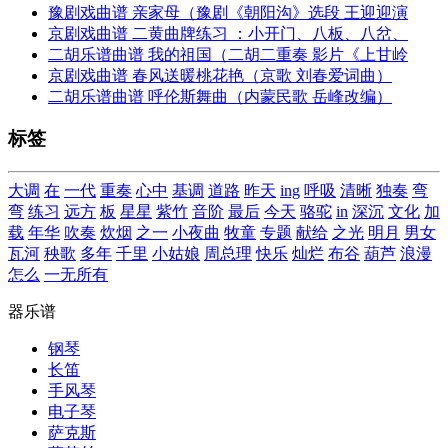
豫剧戏曲谱 亲家母（豫剧《朝阳沟》选段 王迎迎演
京剧戏曲谱 二黄曲牌练习 ：小开门、八板、八岔、
二胡乐谱曲谱 我的祖国（二胡二重奏 影片《上甘岭
京剧戏曲谱 春风送暖桃花艳（京歌 刘春爱词曲）
二胡乐谱曲谱 呼伦斯舞曲（内蒙民歌 岳峰改编）
标签
大调
在
一代
重奏
心中
基调
道路
昨天
ing
呼吸
清晰
独奏
弯
弯
练习
远方
板
星星
紫竹
音阶
最后
今天
骆驼
in
深沉
文化
加
载
年华
吹奏
炊烟
之一
小夜曲
牧童
专题
献给
之光
明月
男女
瓦河
秧歌
多年
千里
小姑娘
周总理
快乐
灿烂
布谷
葫芦
浪漫
怎么
一无所有
器乐谱
钢琴
长笛
手风琴
电子琴
萨克斯