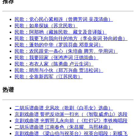
推荐
民歌：党心民心紧相连（曾腾芳词 吴茂清曲）
民歌：如皋探妹（苏北民歌）
民歌：阿那哟（藏族民歌、藏文及音译版）
民歌：我要飞向我向往的地方（李会泉词 孙向岭曲）
民歌：蓬勃的中华（罗琼芬曲 邓章泉词）
民歌：农民跟党一条心（朱培曲 腾芳、学用词）
民歌：我要回家（张鸿声词 汪德崇曲）
民歌：布衣人家（陈勇曲 卢云生词）
民歌：哨所与小伙（郑万兴曲 贾洁松词）
民歌：全靠新四军（江苏民歌）
热谱
二胡乐谱曲谱 北风吹（歌剧《白毛女》选曲）
京剧戏曲谱 誓把反动派一扫光（《智取威虎山》选段
京剧戏曲谱 光辉照儿永向前（《红灯记》李铁梅唱段
二胡乐谱曲谱 江南春色（朱昌耀、马熙林曲）
京剧戏曲谱 《梁山伯与祝英台》祝英台唱段：彩蝶飞