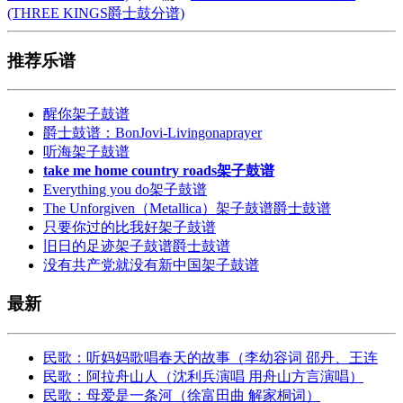
(THREE KINGS爵士鼓分谱)
推荐乐谱
醒你架子鼓谱
爵士鼓谱：BonJovi-Livingonaprayer
听海架子鼓谱
take me home country roads架子鼓谱
Everything you do架子鼓谱
The Unforgiven（Metallica）架子鼓谱爵士鼓谱
只要你过的比我好架子鼓谱
旧日的足迹架子鼓谱爵士鼓谱
没有共产党就没有新中国架子鼓谱
最新
民歌：听妈妈歌唱春天的故事（李幼容词 邵丹、王连
民歌：阿拉舟山人（沈利兵演唱 用舟山方言演唱）
民歌：母爱是一条河（徐富田曲 解家桐词）