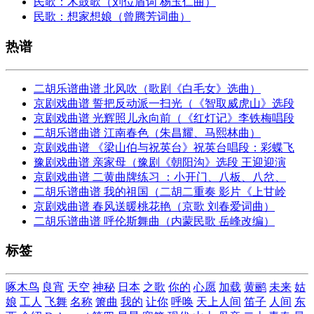
民歌：木鼓歌（刘位盾词 杨玉仁曲）
民歌：想家想娘（曾腾芳词曲）
热谱
二胡乐谱曲谱 北风吹（歌剧《白毛女》选曲）
京剧戏曲谱 誓把反动派一扫光（《智取威虎山》选段
京剧戏曲谱 光辉照儿永向前（《红灯记》李铁梅唱段
二胡乐谱曲谱 江南春色（朱昌耀、马熙林曲）
京剧戏曲谱 《梁山伯与祝英台》祝英台唱段：彩蝶飞
豫剧戏曲谱 亲家母（豫剧《朝阳沟》选段 王迎迎演
京剧戏曲谱 二黄曲牌练习 ：小开门、八板、八岔、
二胡乐谱曲谱 我的祖国（二胡二重奏 影片《上甘岭
京剧戏曲谱 春风送暖桃花艳（京歌 刘春爱词曲）
二胡乐谱曲谱 呼伦斯舞曲（内蒙民歌 岳峰改编）
标签
啄木鸟
良宵
天空
神秘
日本
之歌
你的
心愿
加载
黄鹂
未来
姑
娘
工人
飞舞
名称
箫曲
我的
让你
呼唤
天上人间
笛子
人间
东