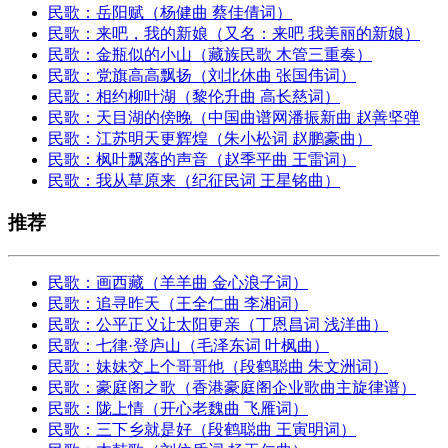
民歌：岳阳赋（杨健曲 蔡佳倩词）
民歌：来吧，我的新娘（又名：来吧 我美丽的新娘）
民歌：金瓶似的小山（藏族民歌 木管三重奏）
民歌：党旗高高飘扬（刘北休曲 张国伟词）
民歌：相约柳叶湖（黎伦升曲 高长慈词）
民歌：天目湖的傍晚（中国曲谱网潘振新曲 赵善坚弹
民歌：江苏明天更辉煌（朱小松词 赵鹏豪曲）
民歌：枫叶飘落的声音（赵季平曲 王雷词）
民歌：我从草原来（纪征民词 王星铭曲）
推荐
民歌：画西藏（羊羊曲 金心浪子词）
民歌：追寻昨天（王全仁曲 李湘词）
民歌：公平正义让太阳更亲（丁恩昌词 浅洋曲）
民歌：七律·登庐山（毛泽东词 叶枫曲）
民歌：妹妹交上个哥哥他（段鹤聪曲 朱文洲词）
民歌：豪庭阁之歌（香港豪庭阁企业歌曲主旋律谱）
民歌：陇上情（开心老魏曲 飞雁词）
民歌：三下乡就是好（段鹤聪曲 王寅明词）