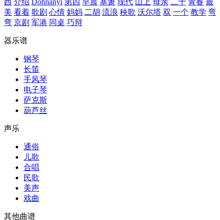
西
介绍
Dohnanyi
第四
早晨
塞箫
现代
山上
母亲
二十
青春
最
美
看着
歌剧
心情
妈妈
二胡
流浪
秧歌
沃尔塔
双
一个
教学
弯
弯
京剧
军港
同桌
巧辩
器乐谱
钢琴
长笛
手风琴
电子琴
萨克斯
葫芦丝
声乐
通俗
儿歌
合唱
民歌
美声
戏曲
其他曲谱