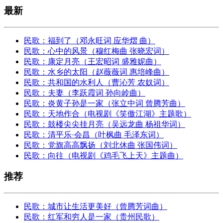
最新
民歌：福到了（邓永旺词 应华熠 曲）
民歌：心中的风景（穆红梅曲 张晓宏词）
民歌：康定月亮（王宏昭词 盛雅妮曲）
民歌：水乡的太阳（赵薇薇词 惠培峰曲）
民歌：共和国的水利人（曹沁芳 农奴词）
民歌：夫妻（李跃霞词 孙向岭曲）
民歌：炎黄子孙是一家（张立中词 曾腾芳曲）
民歌：天地作合（电视剧《笑傲江湖》主题歌）
民歌：鼓楼尖尖挂月亮（吴远龙曲 杨祖华词）
民歌：清平乐·会昌（叶枫曲 毛泽东词）
民歌：党旗高高飘扬（刘北休曲 张国伟词）
民歌：向往（电视剧《鸡毛飞上天》主题曲）
推荐
民歌：城市让生活更美好（曾腾芳词曲）
民歌：红军和穷人是一家（贵州民歌）