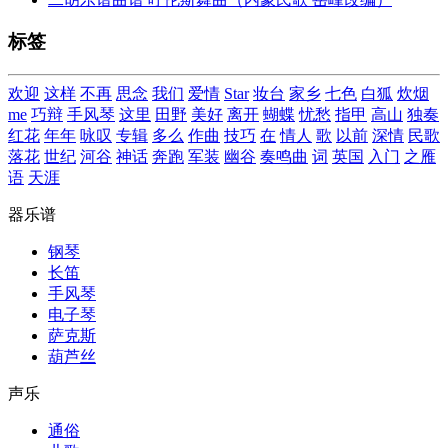
标签
欢迎
这样
不再
思念
我们
爱情
Star
妆台
家乡
七色
白狐
炊烟
me
巧辩
手风琴
这里
田野
美好
离开
蝴蝶
忧愁
指甲
高山
独奏
红花
年年
咏叹
专辑
多么
作曲
技巧
在
情人
歌
以前
深情
民歌
落花
世纪
河谷
神话
奔跑
军装
幽谷
奏鸣曲
词
英国
入门
之雁
语
天涯
器乐谱
钢琴
长笛
手风琴
电子琴
萨克斯
葫芦丝
声乐
通俗