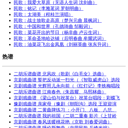
民歌：我爱大草原（无语人生词 沈剑曲）
民歌：铭记（李雅茗词 罗朝明曲）
民歌：太湖美（程桂兰演唱）
民歌：战士放歌走高原（楚兴元曲 晨枫词）
民歌：中国和世界（孔德琦曲 邹毅词）
民歌：菜花开出的节日（杨非曲 卢云生词）
民歌：革命圣地哈达铺（后明春曲 牟耀武词）
民歌：油菜花飞出金凤凰（刘丽英曲 张东升词）
热谱
二胡乐谱曲谱 北风吹（歌剧《白毛女》选曲）
京剧戏曲谱 誓把反动派一扫光（《智取威虎山》选段
京剧戏曲谱 光辉照儿永向前（《红灯记》李铁梅唱段
二胡乐谱曲谱 江南春色（朱昌耀、马熙林曲）
京剧戏曲谱 《梁山伯与祝英台》祝英台唱段：彩蝶飞
豫剧戏曲谱 亲家母（豫剧《朝阳沟》选段 王迎迎演
京剧戏曲谱 二黄曲牌练习 ：小开门、八板、八岔、
二胡乐谱曲谱 我的祖国（二胡二重奏 影片《上甘岭
京剧戏曲谱 春风送暖桃花艳（京歌 刘春爱词曲）
二胡乐谱曲谱 呼伦斯舞曲（内蒙民歌 岳峰改编）