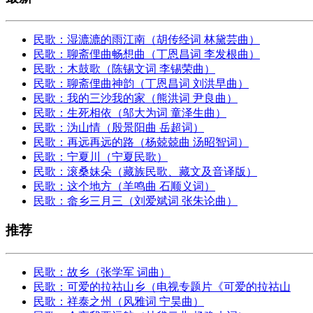
民歌：湿漉漉的雨江南（胡传经词 林黛芸曲）
民歌：聊斋俚曲畅想曲（丁恩昌词 李发根曲）
民歌：木鼓歌（陈锡文词 李锡荣曲）
民歌：聊斋俚曲神韵（丁恩昌词 刘洪早曲）
民歌：我的三沙我的家（熊洪词 尹良曲）
民歌：生死相依（邬大为词 童泽生曲）
民歌：沩山情（殷景阳曲 岳超词）
民歌：再远再远的路（杨兢兢曲 汤昭智词）
民歌：宁夏川（宁夏民歌）
民歌：滚桑妹朵（藏族民歌、藏文及音译版）
民歌：这个地方（羊鸣曲 石顺义词）
民歌：畲乡三月三（刘爱斌词 张朱论曲）
推荐
民歌：故乡（张学军 词曲）
民歌：可爱的拉祜山乡（电视专题片《可爱的拉祜山
民歌：祥泰之州（风雅词 宁昊曲）