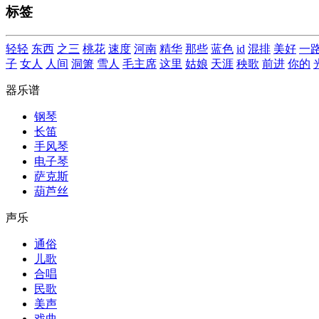
标签
轻轻
东西
之三
桃花
速度
河南
精华
那些
蓝色
id
混排
美好
一
子
女人
人间
洞箫
雪人
毛主席
这里
姑娘
天涯
秧歌
前进
你的
器乐谱
钢琴
长笛
手风琴
电子琴
萨克斯
葫芦丝
声乐
通俗
儿歌
合唱
民歌
美声
戏曲