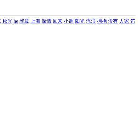
来
秋光
he
就算
上海
深情
回来
小调
阳光
流浪
拥抱
没有
人家
笛