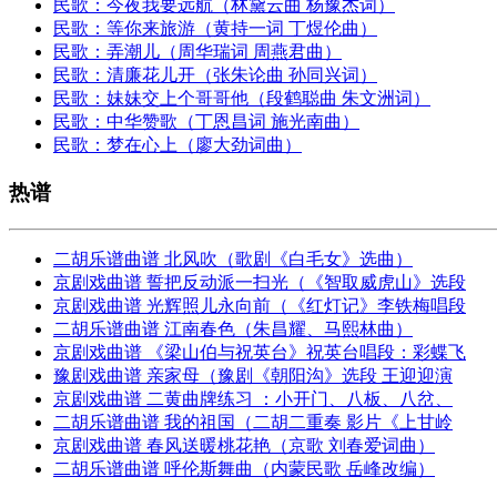
民歌：今夜我要远航（林黛云曲 杨豫杰词）
民歌：等你来旅游（黄持一词 丁煜伦曲）
民歌：弄潮儿（周华瑞词 周燕君曲）
民歌：清廉花儿开（张朱论曲 孙同兴词）
民歌：妹妹交上个哥哥他（段鹤聪曲 朱文洲词）
民歌：中华赞歌（丁恩昌词 施光南曲）
民歌：梦在心上（廖大劲词曲）
热谱
二胡乐谱曲谱 北风吹（歌剧《白毛女》选曲）
京剧戏曲谱 誓把反动派一扫光（《智取威虎山》选段
京剧戏曲谱 光辉照儿永向前（《红灯记》李铁梅唱段
二胡乐谱曲谱 江南春色（朱昌耀、马熙林曲）
京剧戏曲谱 《梁山伯与祝英台》祝英台唱段：彩蝶飞
豫剧戏曲谱 亲家母（豫剧《朝阳沟》选段 王迎迎演
京剧戏曲谱 二黄曲牌练习 ：小开门、八板、八岔、
二胡乐谱曲谱 我的祖国（二胡二重奏 影片《上甘岭
京剧戏曲谱 春风送暖桃花艳（京歌 刘春爱词曲）
二胡乐谱曲谱 呼伦斯舞曲（内蒙民歌 岳峰改编）