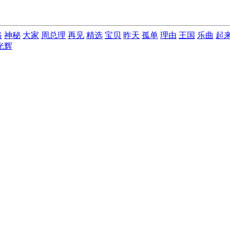
路
神秘
大家
周总理
再见
精选
宝贝
昨天
孤单
理由
王国
乐曲
起
光辉