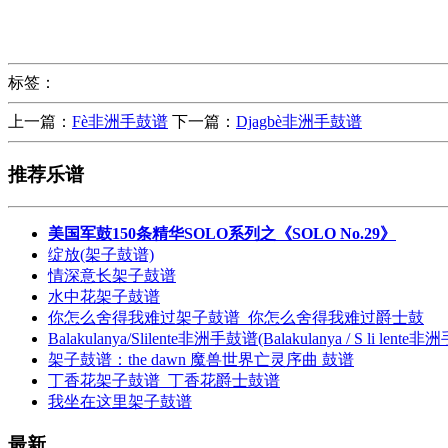
标签：
上一篇：
Fè非洲手鼓谱
下一篇：
Djagbè非洲手鼓谱
推荐乐谱
美国军鼓150条精华SOLO系列之《SOLO No.29》
绽放(架子鼓谱)
情深意长架子鼓谱
水中花架子鼓谱
你怎么舍得我难过架子鼓谱_你怎么舍得我难过爵士鼓
Balakulanya/Slilente非洲手鼓谱(Balakulanya / S li lente非
架子鼓谱：the dawn 魔兽世界亡灵序曲 鼓谱
丁香花架子鼓谱_丁香花爵士鼓谱
我坐在这里架子鼓谱
最新