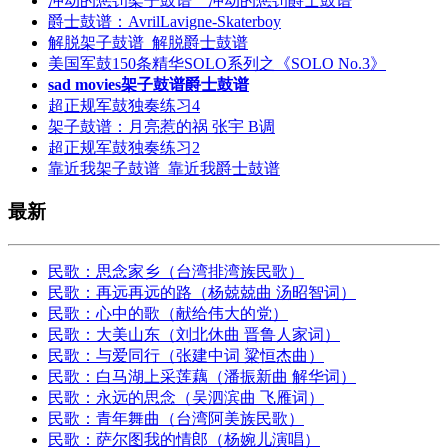
冲动的惩罚架子鼓谱＿冲动的惩罚爵士鼓谱
爵士鼓谱：AvrilLavigne-Skaterboy
解脱架子鼓谱_解脱爵士鼓谱
美国军鼓150条精华SOLO系列之《SOLO No.3》
sad movies架子鼓谱爵士鼓谱
超正规军鼓独奏练习4
架子鼓谱：月亮惹的祸 张宇 B调
超正规军鼓独奏练习2
靠近我架子鼓谱_靠近我爵士鼓谱
最新
民歌：思念家乡（台湾排湾族民歌）
民歌：再远再远的路（杨兢兢曲 汤昭智词）
民歌：心中的歌（献给伟大的党）
民歌：大美山东（刘北休曲 晋鲁人家词）
民歌：与爱同行（张建中词 粱恒杰曲）
民歌：白马湖上采莲藕（潘振新曲 解华词）
民歌：永远的思念（吴泗滨曲 飞雁词）
民歌：青年舞曲（台湾阿美族民歌）
民歌：萨尔图我的情郎（杨婉儿演唱）