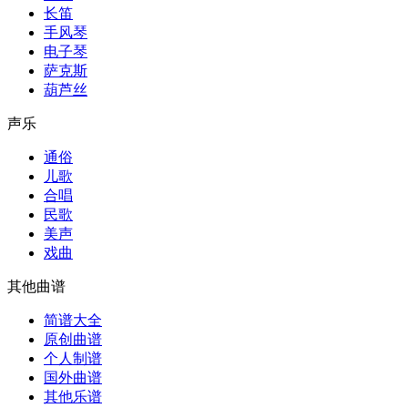
长笛
手风琴
电子琴
萨克斯
葫芦丝
声乐
通俗
儿歌
合唱
民歌
美声
戏曲
其他曲谱
简谱大全
原创曲谱
个人制谱
国外曲谱
其他乐谱