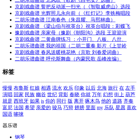
二胡乐谱曲谱 北风吹（歌剧《白毛女》选曲）
京剧戏曲谱 誓把反动派一扫光（《智取威虎山》选段
京剧戏曲谱 光辉照儿永向前（《红灯记》李铁梅唱段
二胡乐谱曲谱 江南春色（朱昌耀、马熙林曲）
京剧戏曲谱 《梁山伯与祝英台》祝英台唱段：彩蝶飞
豫剧戏曲谱 亲家母（豫剧《朝阳沟》选段 王迎迎演
京剧戏曲谱 二黄曲牌练习 ：小开门、八板、八岔、
二胡乐谱曲谱 我的祖国（二胡二重奏 影片《上甘岭
京剧戏曲谱 春风送暖桃花艳（京歌 刘春爱词曲）
二胡乐谱曲谱 呼伦斯舞曲（内蒙民歌 岳峰改编）
标签
慢慢
布鲁斯
红娘
相遇
流水
欢乐
印象
以后
北海
旅行
在
左手
演唱
回家
民族
幽谷
世纪
背影
春晓
你就
万年
幻想
街上
葫芦
就是
西班牙
如果
is
你的
同行
版
离开
啄木鸟
他的
道路
齐奏
富尼
法国
希望
亲爱的
骏马
巧辩
翅膀
里面
my
乐队
星愿
喜欢
国语
哆唻
器乐谱
钢琴