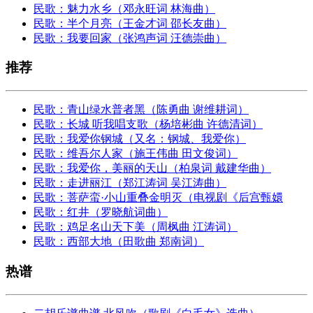
民歌：魅力水乡（邓永旺词 林海曲）
民歌：半个月亮（王金才词 邵长友曲）
民歌：我要回家（张鸿声词 汪德崇曲）
推荐
民歌：青山绿水普者黑（陈勇曲 谢维耕词）
民歌：长城 听我唱支歌（杨培彬曲 许德清词）
民歌：我爱你钢城（又名：钢城、我爱你）
民歌：维吾尔人家（施王伟曲 田文俊词）
民歌：我爱你，美丽的天山（柏泉词 戴建华曲）
民歌：走进丽江（郑江涛词 吴江涛曲）
民歌：菩萨蛮·小山重叠金明灭（电视剧《后宫甄嬛
民歌：红井（罗晓航词曲）
民歌：鸡足名山天下美（周枫曲 江涛词）
民歌：西部大地（田歌曲 郑南词）
热谱