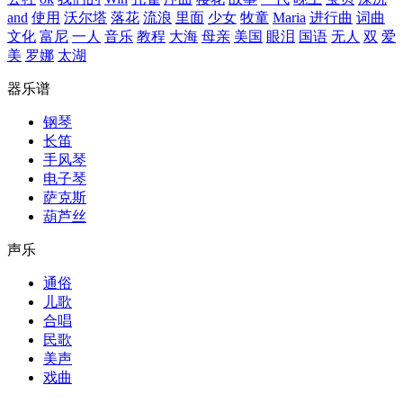
and
使用
沃尔塔
落花
流浪
里面
少女
牧童
Maria
进行曲
词曲
文化
富尼
一人
音乐
教程
大海
母亲
美国
眼泪
国语
无人
双
爱
美
罗娜
太湖
器乐谱
钢琴
长笛
手风琴
电子琴
萨克斯
葫芦丝
声乐
通俗
儿歌
合唱
民歌
美声
戏曲