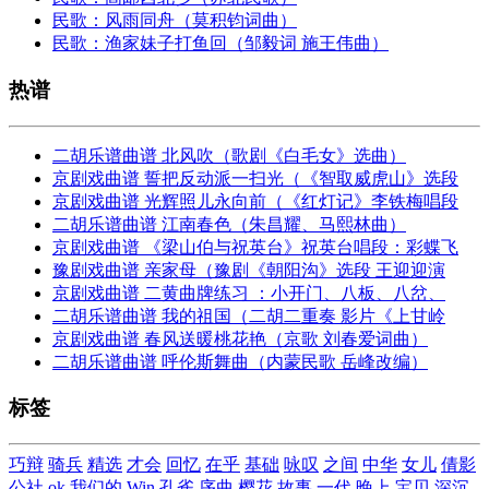
民歌：风雨同舟（莫积钧词曲）
民歌：渔家妹子打鱼回（邹毅词 施王伟曲）
热谱
二胡乐谱曲谱 北风吹（歌剧《白毛女》选曲）
京剧戏曲谱 誓把反动派一扫光（《智取威虎山》选段
京剧戏曲谱 光辉照儿永向前（《红灯记》李铁梅唱段
二胡乐谱曲谱 江南春色（朱昌耀、马熙林曲）
京剧戏曲谱 《梁山伯与祝英台》祝英台唱段：彩蝶飞
豫剧戏曲谱 亲家母（豫剧《朝阳沟》选段 王迎迎演
京剧戏曲谱 二黄曲牌练习 ：小开门、八板、八岔、
二胡乐谱曲谱 我的祖国（二胡二重奏 影片《上甘岭
京剧戏曲谱 春风送暖桃花艳（京歌 刘春爱词曲）
二胡乐谱曲谱 呼伦斯舞曲（内蒙民歌 岳峰改编）
标签
巧辩
骑兵
精选
才会
回忆
在乎
基础
咏叹
之间
中华
女儿
倩影
公社
ok
我们的
Win
孔雀
序曲
樱花
故事
一代
晚上
宝贝
深沉