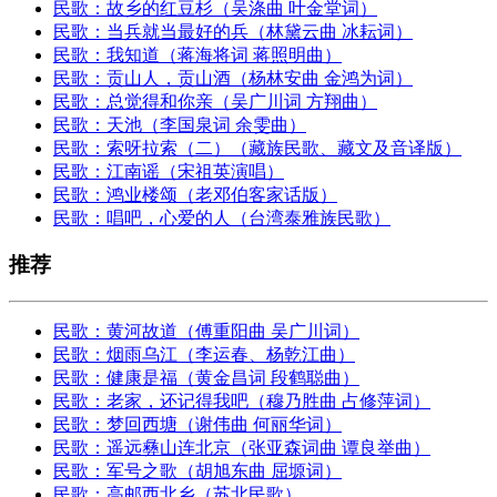
民歌：故乡的红豆杉（吴涤曲 叶金堂词）
民歌：当兵就当最好的兵（林黛云曲 冰耘词）
民歌：我知道（蒋海将词 蒋照明曲）
民歌：贡山人，贡山酒（杨林安曲 金鸿为词）
民歌：总觉得和你亲（吴广川词 方翔曲）
民歌：天池（李国泉词 余雯曲）
民歌：索呀拉索（二）（藏族民歌、藏文及音译版）
民歌：江南谣（宋祖英演唱）
民歌：鸿业楼颂（老邓伯客家话版）
民歌：唱吧，心爱的人（台湾泰雅族民歌）
推荐
民歌：黄河故道（傅重阳曲 吴广川词）
民歌：烟雨乌江（李运春、杨乾江曲）
民歌：健康是福（黄金昌词 段鹤聪曲）
民歌：老家，还记得我吧（穆乃胜曲 占修萍词）
民歌：梦回西塘（谢伟曲 何丽华词）
民歌：遥远彝山连北京（张亚森词曲 谭良举曲）
民歌：军号之歌（胡旭东曲 屈塬词）
民歌：高邮西北乡（苏北民歌）