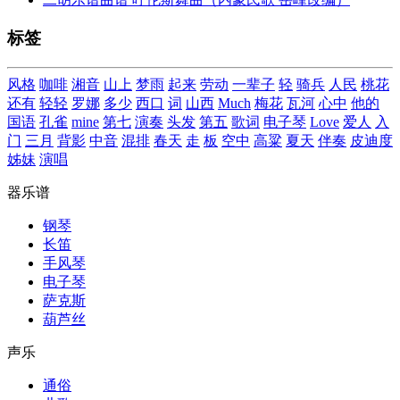
标签
风格
咖啡
湘音
山上
梦雨
起来
劳动
一辈子
轻
骑兵
人民
桃花
还有
轻轻
罗娜
多少
西口
词
山西
Much
梅花
瓦河
心中
他的
国语
孔雀
mine
第七
演奏
头发
第五
歌词
电子琴
Love
爱人
入
门
三月
背影
中音
混排
春天
走
板
空中
高粱
夏天
伴奏
皮迪度
姊妹
演唱
器乐谱
钢琴
长笛
手风琴
电子琴
萨克斯
葫芦丝
声乐
通俗