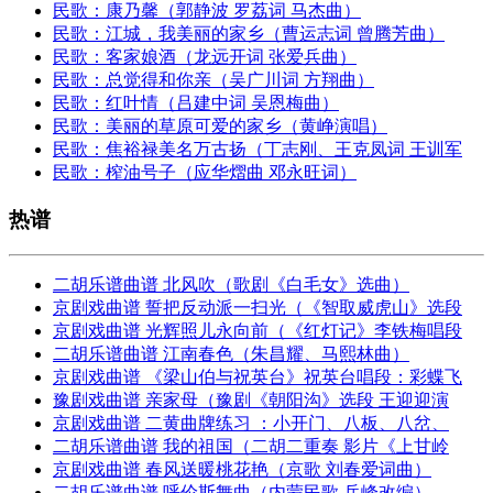
民歌：康乃馨（郭静波 罗荔词 马杰曲）
民歌：江城，我美丽的家乡（曹运志词 曾腾芳曲）
民歌：客家娘酒（龙远开词 张爱兵曲）
民歌：总觉得和你亲（吴广川词 方翔曲）
民歌：红叶情（吕建中词 吴恩梅曲）
民歌：美丽的草原可爱的家乡（黄峥演唱）
民歌：焦裕禄美名万古扬（丁志刚、王克凤词 王训军
民歌：榨油号子（应华熠曲 邓永旺词）
热谱
二胡乐谱曲谱 北风吹（歌剧《白毛女》选曲）
京剧戏曲谱 誓把反动派一扫光（《智取威虎山》选段
京剧戏曲谱 光辉照儿永向前（《红灯记》李铁梅唱段
二胡乐谱曲谱 江南春色（朱昌耀、马熙林曲）
京剧戏曲谱 《梁山伯与祝英台》祝英台唱段：彩蝶飞
豫剧戏曲谱 亲家母（豫剧《朝阳沟》选段 王迎迎演
京剧戏曲谱 二黄曲牌练习 ：小开门、八板、八岔、
二胡乐谱曲谱 我的祖国（二胡二重奏 影片《上甘岭
京剧戏曲谱 春风送暖桃花艳（京歌 刘春爱词曲）
二胡乐谱曲谱 呼伦斯舞曲（内蒙民歌 岳峰改编）