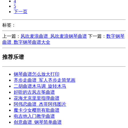
4
5
下一页
标签：
上一篇：
风吹麦浪曲谱_风吹麦浪钢琴曲谱
下一篇：
数字钢琴
曲谱_数字钢琴曲谱大全
推荐乐谱
钢琴曲谱怎么放大打印
齐步走曲谱_军人齐步走简笔画
二胡曲谱木马调_旋转木马
好听的古风古筝曲谱
花海尤克里里指弹曲谱
阿伟恋曲谱_杰哥阿伟图片
魔卡少女樱所有歌曲谱
电吉他入门教学曲谱
创意曲谱_钢琴简单曲谱