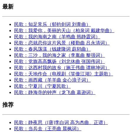
最新
民歌：知足常乐（郁钧剑词 刘青曲）
民歌：我爱你，美丽的天山（柏泉词 戴建华曲）
民歌：我的海南之南（羊鸣曲 韩静霆词）
民歌：恋就恋你这片风景（楼勤曲 吕永清词）
民歌：春风荡漾（钱建隆词 蔚鸫曲）
民歌：三沙，我的海之家（李胤曲 黎强词）
民歌：党旗高高飘扬（刘北休曲 张国伟词）
民歌：达西村我的故乡（施王伟曲 谭林坤词）
民歌：天地作合（电视剧《笑傲江湖》主题歌）
民歌：画西藏（羊羊曲 金心浪子词）
民歌：宁夏川（宁夏民歌）
民歌：静海寺的钟声（龙飞曲 葛逊词）
推荐
民歌：静夜思（[唐]李白词 高为杰曲、正谱）
民歌：当兵去（王亮曲 晨枫词）