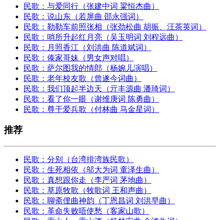
民歌：与爱同行（张建中词 粱恒杰曲）
民歌：说山东（若屏曲 邵永强词）
民歌：勒勒车前照张相（张劲松曲 胡振、汪茶英词）
民歌：哨所升起红月亮（吴玉明词 刘程远曲）
民歌：月照香江（刘洪曲 陈道斌词）
民歌：傣家哥妹（男女声对唱）
民歌：萨尔图我的情郎（杨婉儿演唱）
民歌：老年校友歌（曾遂今词曲）
民歌：我们顶起半边天（亓丰源曲 潘琦词）
民歌：看了你一眼（谢维庚词 陈勇曲）
民歌：尊干爱兵歌（付林曲 马金星词）
推荐
民歌：分别（台湾排湾族民歌）
民歌：生死相依（邬大为词 童泽生曲）
民歌：真想跟你走（李严词 茅地曲）
民歌：草原牧歌（牧歌词 王和声曲）
民歌：聊斋俚曲神韵（丁恩昌词 刘洪早曲）
民歌：革命失败唔使愁（客家山歌）