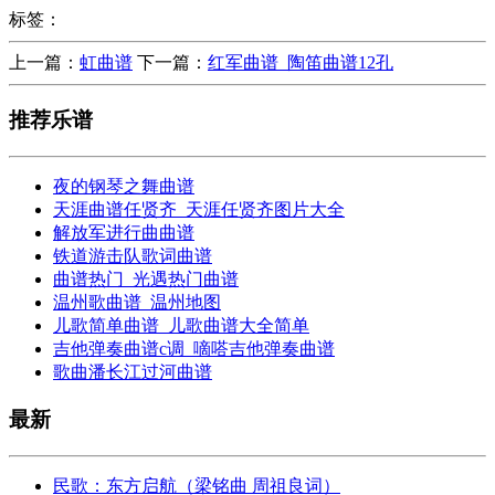
标签：
上一篇：
虹曲谱
下一篇：
红军曲谱_陶笛曲谱12孔
推荐乐谱
夜的钢琴之舞曲谱
天涯曲谱任贤齐_天涯任贤齐图片大全
解放军进行曲曲谱
铁道游击队歌词曲谱
曲谱热门_光遇热门曲谱
温州歌曲谱_温州地图
儿歌简单曲谱_儿歌曲谱大全简单
吉他弹奏曲谱c调_嘀嗒吉他弹奏曲谱
歌曲潘长江过河曲谱
最新
民歌：东方启航（梁铭曲 周祖良词）