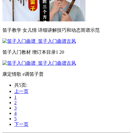
笛子教学 女儿情 详细讲解技巧和动态简谱示范
笛子入门教材 增订本目录1 20
康定情歌 e调笛子普
共5页:
上一页
1
2
3
4
5
下一页