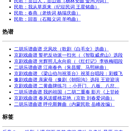
民歌：贡山人，贡山酒（杨林安曲 金鸿为词）
民歌：我从草原来（纪征民词 王星铭曲）
民歌：春燕（老铁词 杨瑞庆曲）
民歌：回首（石顺义词 羊鸣曲）
热谱
二胡乐谱曲谱 北风吹（歌剧《白毛女》选曲）
京剧戏曲谱 誓把反动派一扫光（《智取威虎山》选段
京剧戏曲谱 光辉照儿永向前（《红灯记》李铁梅唱段
二胡乐谱曲谱 江南春色（朱昌耀、马熙林曲）
京剧戏曲谱 《梁山伯与祝英台》祝英台唱段：彩蝶飞
豫剧戏曲谱 亲家母（豫剧《朝阳沟》选段 王迎迎演
京剧戏曲谱 二黄曲牌练习 ：小开门、八板、八岔、
二胡乐谱曲谱 我的祖国（二胡二重奏 影片《上甘岭
京剧戏曲谱 春风送暖桃花艳（京歌 刘春爱词曲）
二胡乐谱曲谱 呼伦斯舞曲（内蒙民歌 岳峰改编）
标签