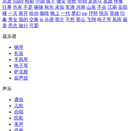
乐章
Super
粉刷
小调
留下
微笑
突然
劳动
龙虎斗
星愿
伴奏
往事
也有
不是
哆唻
秋光
未知
军港
河南
山泉
不会
江南
岳阳
楼
一天
新开
给你
咖啡
晚上
一代
梦幻
me
抒怀
快乐
英雄
印
象
男女
我的
交换
in
乐谱
简介
不想
那么
飞翔
电子琴
风雨
最
美
思念
旅行
可爱
器乐谱
钢琴
长笛
手风琴
电子琴
萨克斯
葫芦丝
声乐
通俗
儿歌
合唱
民歌
美声
戏曲