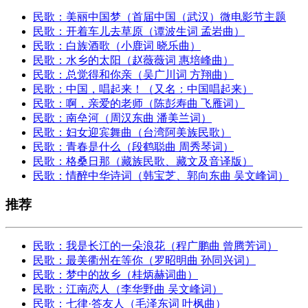
民歌：美丽中国梦（首届中国（武汉）微电影节主题
民歌：开着车儿去草原（谭波生词 孟岩曲）
民歌：白族酒歌（小鹿词 晓乐曲）
民歌：水乡的太阳（赵薇薇词 惠培峰曲）
民歌：总觉得和你亲（吴广川词 方翔曲）
民歌：中国，唱起来！（又名：中国唱起来）
民歌：啊，亲爱的老师（陈彭寿曲 飞雁词）
民歌：南垒河（周汉东曲 潘美兰词）
民歌：妇女迎宾舞曲（台湾阿美族民歌）
民歌：青春是什么（段鹤聪曲 周秀琴词）
民歌：格桑日那（藏族民歌、藏文及音译版）
民歌：情醉中华诗词（韩宝芝、郭向东曲 吴文峰词）
推荐
民歌：我是长江的一朵浪花（程广鹏曲 曾腾芳词）
民歌：最美衢州在等你（罗昭明曲 孙同兴词）
民歌：梦中的故乡（桂炳赫词曲）
民歌：江南恋人（李华野曲 吴文峰词）
民歌：七律·答友人（毛泽东词 叶枫曲）