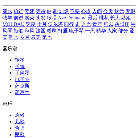
流水
旅行
罗娜
等待
he
调
灿烂
不要
心愿
人间
今天
状元
无限
牧羊
前进
卖菜
头发
歌唱
Ave
Dohnanyi
最后
桃花
长大
姑娘
MOLDAU
速度
十月
沃尔塔
同行
走
之光
青年
可以
岳阳楼
手
风琴
短歌
秋风
法国
粉刷
打雁
电子琴
一天
精华
人家
部分
爱
美
潮水
岁月
最美
第七
器乐谱
钢琴
长笛
手风琴
电子琴
萨克斯
葫芦丝
声乐
通俗
儿歌
合唱
民歌