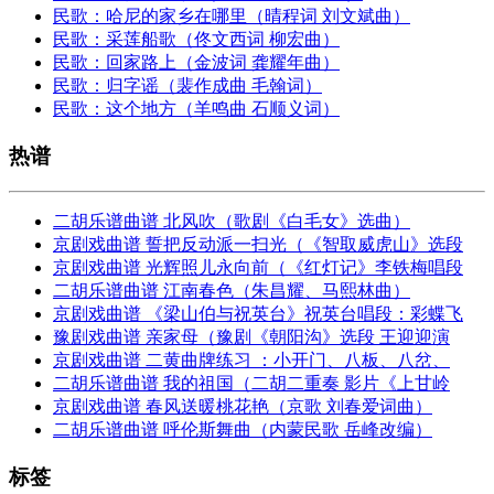
民歌：哈尼的家乡在哪里（晴程词 刘文斌曲）
民歌：采莲船歌（佟文西词 柳宏曲）
民歌：回家路上（金波词 龚耀年曲）
民歌：归字谣（裴作成曲 毛翰词）
民歌：这个地方（羊鸣曲 石顺义词）
热谱
二胡乐谱曲谱 北风吹（歌剧《白毛女》选曲）
京剧戏曲谱 誓把反动派一扫光（《智取威虎山》选段
京剧戏曲谱 光辉照儿永向前（《红灯记》李铁梅唱段
二胡乐谱曲谱 江南春色（朱昌耀、马熙林曲）
京剧戏曲谱 《梁山伯与祝英台》祝英台唱段：彩蝶飞
豫剧戏曲谱 亲家母（豫剧《朝阳沟》选段 王迎迎演
京剧戏曲谱 二黄曲牌练习 ：小开门、八板、八岔、
二胡乐谱曲谱 我的祖国（二胡二重奏 影片《上甘岭
京剧戏曲谱 春风送暖桃花艳（京歌 刘春爱词曲）
二胡乐谱曲谱 呼伦斯舞曲（内蒙民歌 岳峰改编）
标签