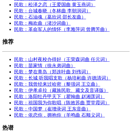
民歌：松泽之恋（王爱国曲 黄玉燕词）
民歌：台城春晓（冬林曲 李朝润词）
民歌：石油魂（葛欣词 邵长友曲）
民歌：梅欢曲（渚沙词曲）
民歌：革命军人的情怀（李雅萍词 曾腾芳曲）
推荐
民歌：山村夜校办得好（王荣森词曲 任元词）
民歌：苗家情（徐永弟词曲）
民歌：梦在青岛（郑连叶曲 刘伟词）
民歌：长城 听我唱支歌（杨培彬曲 许德清词）
民歌：我曾经来过哈密（黎强词 王立曲）
民歌：伊孝卓拉（藏族民歌、藏文及音译版）
民歌：洛阳牡丹甲天下（瞿翰曲 赵湘莲词）
民歌：祖国我为你歌唱（陈效苏曲 贾堂霞词）
民歌：中国梦（崔增录词 王东音曲）
民歌：依恋你，拥抱你（羊鸣曲 石顺义词）
热谱