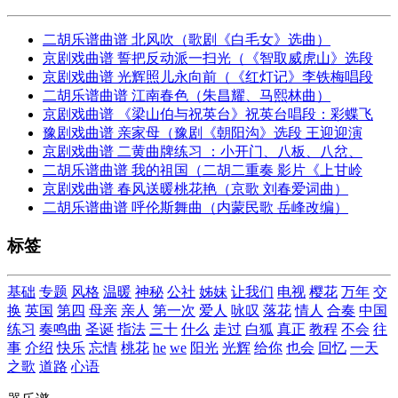
二胡乐谱曲谱 北风吹（歌剧《白毛女》选曲）
京剧戏曲谱 誓把反动派一扫光（《智取威虎山》选段
京剧戏曲谱 光辉照儿永向前（《红灯记》李铁梅唱段
二胡乐谱曲谱 江南春色（朱昌耀、马熙林曲）
京剧戏曲谱 《梁山伯与祝英台》祝英台唱段：彩蝶飞
豫剧戏曲谱 亲家母（豫剧《朝阳沟》选段 王迎迎演
京剧戏曲谱 二黄曲牌练习 ：小开门、八板、八岔、
二胡乐谱曲谱 我的祖国（二胡二重奏 影片《上甘岭
京剧戏曲谱 春风送暖桃花艳（京歌 刘春爱词曲）
二胡乐谱曲谱 呼伦斯舞曲（内蒙民歌 岳峰改编）
标签
基础
专题
风格
温暖
神秘
公社
姊妹
让我们
电视
樱花
万年
交
换
英国
第四
母亲
亲人
第一次
爱人
咏叹
落花
情人
合奏
中国
练习
奏鸣曲
圣诞
指法
三十
什么
走过
白狐
真正
教程
不会
往
事
介绍
快乐
忘情
桃花
he
we
阳光
光辉
给你
也会
回忆
一天
之歌
道路
心语