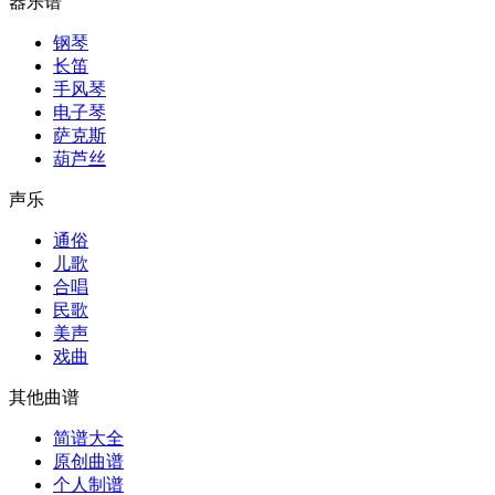
器乐谱
钢琴
长笛
手风琴
电子琴
萨克斯
葫芦丝
声乐
通俗
儿歌
合唱
民歌
美声
戏曲
其他曲谱
简谱大全
原创曲谱
个人制谱