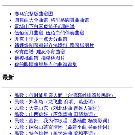
赛马完整版曲谱图
圆舞曲大全曲谱_格里格圆舞曲曲谱
青城山下白素贞笛子d调曲谱
伍佰蓝月曲谱_伍佰白鸽伴奏曲谱
尤克里里少一点天分曲谱
鍗婇煶闃跺彛鐞存洸璋辩_跺跺脚图片
今宵曲谱_难忘今宵曲谱
摘樱桃曲谱_摘樱桃图片
你的眼睛像星星吉他曲谱谱集
最新
民歌：何时能见亲人面（台湾高雄排湾族民歌）
民歌：郑和颂（龙飞曲 俞明、葛逊词）
民歌：大美山东（刘北休曲 晋鲁人家词）
民歌：山西你好（应华熠曲 田韶华词）
民歌：西部，我为你歌唱（桑楠曲 杨笑影词）
民歌：绣朵山茶寄情怀（聂建平曲 吴丽佳词）
民歌：特色灿烂（牟学农曲 梁和平词）