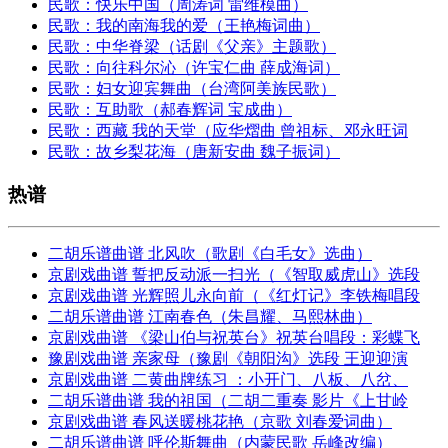
民歌：快乐中国（周涛词 雷维模曲）
民歌：我的南海我的爱（王艳梅词曲）
民歌：中华脊梁（话剧《父亲》主题歌）
民歌：向往科尔沁（许宝仁曲 薛成海词）
民歌：妇女迎宾舞曲（台湾阿美族民歌）
民歌：互助歌（郝春辉词 宝成曲）
民歌：西藏 我的天堂（应华熠曲 曾祖标、邓永旺词
民歌：故乡梨花海（唐新安曲 魏子振词）
热谱
二胡乐谱曲谱 北风吹（歌剧《白毛女》选曲）
京剧戏曲谱 誓把反动派一扫光（《智取威虎山》选段
京剧戏曲谱 光辉照儿永向前（《红灯记》李铁梅唱段
二胡乐谱曲谱 江南春色（朱昌耀、马熙林曲）
京剧戏曲谱 《梁山伯与祝英台》祝英台唱段：彩蝶飞
豫剧戏曲谱 亲家母（豫剧《朝阳沟》选段 王迎迎演
京剧戏曲谱 二黄曲牌练习 ：小开门、八板、八岔、
二胡乐谱曲谱 我的祖国（二胡二重奏 影片《上甘岭
京剧戏曲谱 春风送暖桃花艳（京歌 刘春爱词曲）
二胡乐谱曲谱 呼伦斯舞曲（内蒙民歌 岳峰改编）