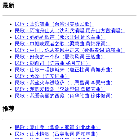
最新
民歌：盐滨舞曲（台湾阿美族民歌）
民歌：阿拉舟山人（沈利兵演唱 用舟山方言演唱）
民歌：妈妈的歌声（邓永旺词 周长军曲）
民歌：巾帼志愿者之歌（梁慧曲 黄锦萍词）
民歌：中国，你从春风中走来（孙振春词 蔚鸫曲）
民歌：好美的一个秋（夏劲风词 王靓曲）
民歌：朝前赶（陈雷曲 杨月宁词）
民歌：山歌一唱妹就来（唐正柱词 黄旭芳曲）
民歌：乡愁（陈安词曲）
民歌：我坐火车进垃萨（丁恩昌词 李景忠曲）
民歌：梦圆爱情岛（李幼容词 曾腾芳曲）
民歌：我爱美丽的西藏（肖华胜曲 徐体健词）
推荐
民歌：泰山美（晋鲁人家词 刘北休曲）
民歌：山水情歌（吕美顺词 周柏林曲）