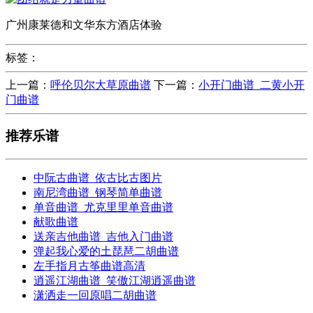
广州康莱德和文华东方酒店体验
标签：
上一篇：
呼伦贝尔大草原曲谱
下一篇：
小开门曲谱_二黄小开
门曲谱
推荐乐谱
中阮古曲谱_依古比古图片
南尼湾曲谱_钢琴简单曲谱
单音曲谱_尤克里里单音曲谱
献歌曲谱
送亲吉他曲谱_吉他入门曲谱
弹起我心爱的土琵琶二胡曲谱
左手指月古筝曲谱高清
逍遥江湖曲谱_笑傲江湖逍遥曲谱
潇洒走一回原唱二胡曲谱