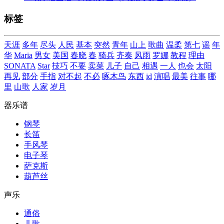
标签
天涯
多年
尽头
人民
基本
突然
青年
山上
歌曲
温柔
第七
谣
年
华
Maria
男女
美国
春晓
春
骑兵
齐奏
风雨
罗娜
教程
理由
SONATA
Star
技巧
不要
卖菜
儿子
自己
相遇
一人
也会
太阳
再见
部分
手指
对不起
不必
啄木鸟
东西
id
演唱
最美
往事
哪
里
山歌
人家
岁月
器乐谱
钢琴
长笛
手风琴
电子琴
萨克斯
葫芦丝
声乐
通俗
儿歌