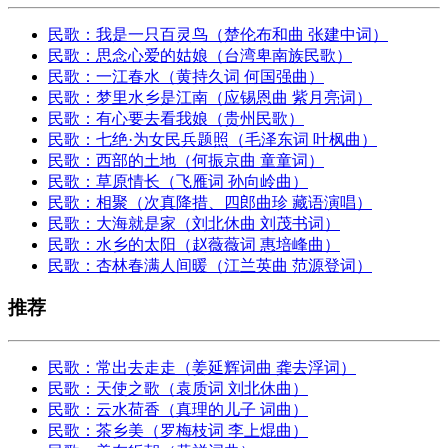
民歌：我是一只百灵鸟（楚伦布和曲 张建中词）
民歌：思念心爱的姑娘（台湾卑南族民歌）
民歌：一江春水（黄持久词 何国强曲）
民歌：梦里水乡是江南（应锡恩曲 紫月亮词）
民歌：有心要去看我娘（贵州民歌）
民歌：七绝·为女民兵题照（毛泽东词 叶枫曲）
民歌：西部的土地（何振京曲 童童词）
民歌：草原情长（飞雁词 孙向岭曲）
民歌：相聚（次真降措、四郎曲珍 藏语演唱）
民歌：大海就是家（刘北休曲 刘茂书词）
民歌：水乡的太阳（赵薇薇词 惠培峰曲）
民歌：杏林春满人间暖（江兰英曲 范源登词）
推荐
民歌：常出去走走（姜延辉词曲 龚去浮词）
民歌：天使之歌（袁质词 刘北休曲）
民歌：云水荷香（真理的儿子 词曲）
民歌：茶乡美（罗梅枝词 李上焜曲）