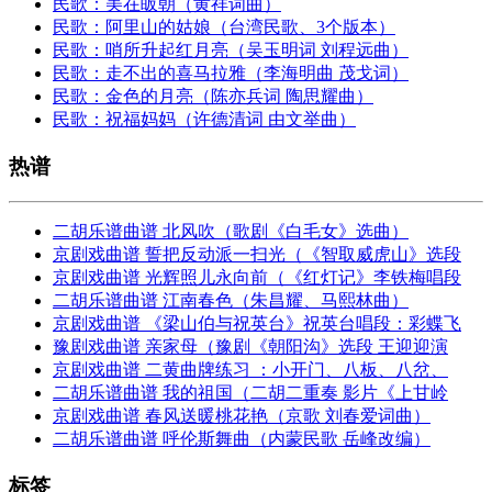
民歌：美在皈朝（黄祥词曲）
民歌：阿里山的姑娘（台湾民歌、3个版本）
民歌：哨所升起红月亮（吴玉明词 刘程远曲）
民歌：走不出的喜马拉雅（李海明曲 茂戈词）
民歌：金色的月亮（陈亦兵词 陶思耀曲）
民歌：祝福妈妈（许德清词 由文举曲）
热谱
二胡乐谱曲谱 北风吹（歌剧《白毛女》选曲）
京剧戏曲谱 誓把反动派一扫光（《智取威虎山》选段
京剧戏曲谱 光辉照儿永向前（《红灯记》李铁梅唱段
二胡乐谱曲谱 江南春色（朱昌耀、马熙林曲）
京剧戏曲谱 《梁山伯与祝英台》祝英台唱段：彩蝶飞
豫剧戏曲谱 亲家母（豫剧《朝阳沟》选段 王迎迎演
京剧戏曲谱 二黄曲牌练习 ：小开门、八板、八岔、
二胡乐谱曲谱 我的祖国（二胡二重奏 影片《上甘岭
京剧戏曲谱 春风送暖桃花艳（京歌 刘春爱词曲）
二胡乐谱曲谱 呼伦斯舞曲（内蒙民歌 岳峰改编）
标签