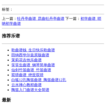
标签：
上一篇：
牡丹亭曲谱_昆曲牡丹亭曲谱
下一篇：
初学曲谱_唢
呐初学曲谱
推荐乐谱
歌曲谱钱_生日快乐歌曲谱
田纳西华尔兹原版曲谱
茉莉花吉他乐曲谱
笑笑生曲谱_钢琴简单曲谱
仙剑竹笛曲谱_竹笛曲谱
双骄曲谱_绝世双骄
白狐12孔陶笛曲谱_陶笛曲谱12孔
云水禅心教程曲谱
陶笛入门曲谱大全简谱
最新