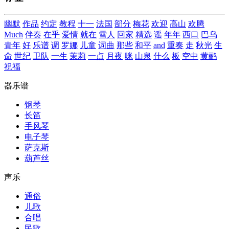
幽默
作品
约定
教程
十一
法国
部分
梅花
欢迎
高山
欢腾
Much
伴奏
在乎
爱情
就在
雪人
回家
精选
谣
年年
西口
巴乌
青年
好
乐谱
调
罗娜
儿童
词曲
那些
和平
and
重奏
走
秋光
生
命
世纪
卫队
一生
茉莉
一点
月夜
咪
山泉
什么
板
空中
黄鹂
祝福
器乐谱
钢琴
长笛
手风琴
电子琴
萨克斯
葫芦丝
声乐
通俗
儿歌
合唱
民歌