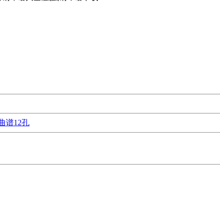
曲谱12孔