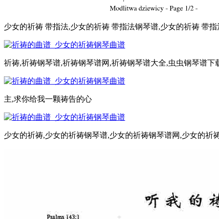
少女的祈祷 带指法,少女的祈祷 带指法钢琴谱,少女的祈祷 带
祈祷,祈祷钢琴谱,祈祷钢琴谱网,祈祷钢琴谱大全,虫虫钢琴谱下
主,求你给我一颗祷告的心
少女的祈祷,少女的祈祷钢琴谱,少女的祈祷钢琴谱网,少女的祈