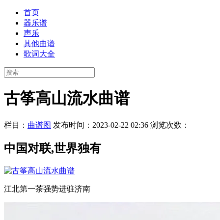
首页
器乐谱
声乐
其他曲谱
歌词大全
古筝高山流水曲谱
栏目：
曲谱图
发布时间：2023-02-22 02:36
浏览次数：
中国对联,世界独有
江北第一茶强势进驻济南