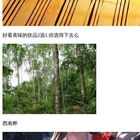
好看美味的饮品2选1,你选得下去么
西南桦