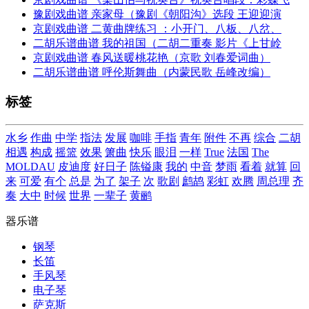
豫剧戏曲谱 亲家母（豫剧《朝阳沟》选段 王迎迎演
京剧戏曲谱 二黄曲牌练习 ：小开门、八板、八岔、
二胡乐谱曲谱 我的祖国（二胡二重奏 影片《上甘岭
京剧戏曲谱 春风送暖桃花艳（京歌 刘春爱词曲）
二胡乐谱曲谱 呼伦斯舞曲（内蒙民歌 岳峰改编）
标签
水乡
作曲
中学
指法
发展
咖啡
手指
青年
附件
不再
综合
二胡
相遇
构成
摇篮
效果
箫曲
快乐
眼泪
一样
True
法国
The
MOLDAU
皮迪度
好日子
陈镒康
我的
中音
梦雨
看着
就算
回
来
可爱
有个
总是
为了
架子
次
歌剧
鹧鸪
彩虹
欢腾
周总理
齐
奏
大中
时候
世界
一辈子
黄鹂
器乐谱
钢琴
长笛
手风琴
电子琴
萨克斯