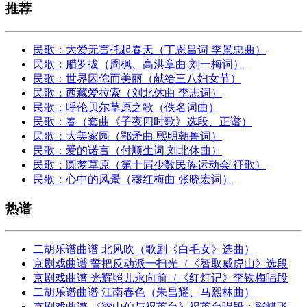
推荐
民歌：大爱无言托起春天（丁恩昌词 李景忠曲）
民歌：腊罗拔（周枫、高洪章曲 刘一梅词）
民歌：世界因你而美丽（献给三八妇女节）
民歌：西藏爱拉索（刘北休曲 李志词）
民歌：呼伦贝尔草原之歌（佚名词曲）
民歌：春（套曲《子夜四时歌》选段、正谱）
民歌：大美家园（鄂矛曲 熙明朝鲁词）
民歌：爱的诺言（付顺生词 刘北休曲）
民歌：圆梦草原（第十届少数民族运动会 征歌）
民歌：心中的风景（穆红梅曲 张晓宏词）
热谱
二胡乐谱曲谱 北风吹（歌剧《白毛女》选曲）
京剧戏曲谱 誓把反动派一扫光（《智取威虎山》选段
京剧戏曲谱 光辉照儿永向前（《红灯记》李铁梅唱段
二胡乐谱曲谱 江南春色（朱昌耀、马熙林曲）
京剧戏曲谱 《梁山伯与祝英台》祝英台唱段：彩蝶飞