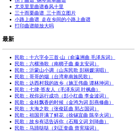
伤于曲谱_钢琴简单曲谱
尤克里里曲谱春风十里
三十而栗曲谱_三十而立图片
小路上曲谱_走在乡间的小路上曲谱
打印曲谱能放大吗
最新
民歌：十六字令三首·山（俞瀛洲曲 毛泽东词）
民歌：六横渔歌（南梆子曲 秦太安词）
民歌：沂蒙山小调（山东民歌 彭丽媛演唱）
民歌：哥哥的烟（台湾卑南族民歌）
民歌：达西村我的故乡（施王伟曲 谭林坤词）
民歌：七律·答友人（毛泽东词 叶枫曲）
民歌：祝你远行成功（彭小红曲 李金波词）
民歌：金桂飘香的时候（金鸿为词 彭燕修曲）
民歌：大海之歌（张俊廷曲 郭占国词）
民歌：祖国开满了鲜花（徐锡宜曲 陈辛火词）
民歌：故乡有话告诉你（石顺义词 刘琦曲）
民歌：马蹄哒哒（刘正奎曲 曾宪瑞词）