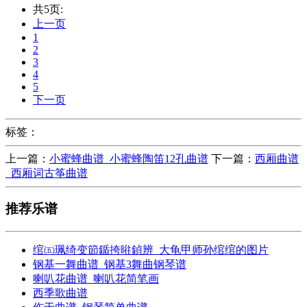
共5页:
上一页
1
2
3
4
5
下一页
标签：
上一篇：
小蜜蜂曲谱_小蜜蜂陶笛12孔曲谱
下一篇：
西厢曲谱
_西厢词古筝曲谱
推荐乐谱
绾㈤珮绮变節鍎挎暀鍞辨_大龟甲师孙绾绾的图片
钢基一舞曲谱_钢基3舞曲钢琴谱
喇叭花曲谱_喇叭花简笔画
西季歌曲谱