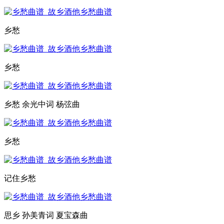
乡愁
乡愁
乡愁 余光中词 杨弦曲
乡愁
记住乡愁
思乡 孙美青词 夏宝森曲