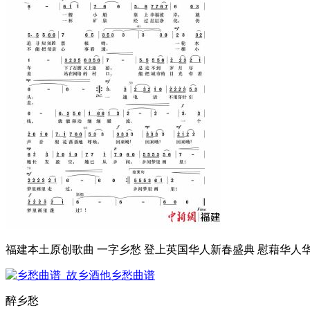
福建本土原创歌曲 一字乡愁 登上英国华人新春盛典 慰藉华人
醉乡愁