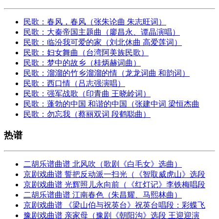
民歌：春风，春风（张朱论曲 朱志旺词）
民歌：大秦帝国主题曲（廖昌永、谭晶演唱）
民歌：临汾我可爱的家（刘北休曲 高爱莲词）
民歌：妇女舞曲（台湾阿美族民歌）
民歌：梦中的故乡（桂炳赫词曲）
民歌：溜溜的竹乡溜溜的情（龙龙词曲 和韵词）
民歌：西口情（吕志强演唱）
民歌：强军战歌（印青曲 王晓岭词）
民歌：蓬勃的中国 和谐的中国（张建中词 梁恒杰曲
民歌：勿忘我（蔡丽双词 段鹤聪曲）
热谱
二胡乐谱曲谱 北风吹（歌剧《白毛女》选曲）
京剧戏曲谱 誓把反动派一扫光（《智取威虎山》选段
京剧戏曲谱 光辉照儿永向前（《红灯记》李铁梅唱段
二胡乐谱曲谱 江南春色（朱昌耀、马熙林曲）
京剧戏曲谱 《梁山伯与祝英台》祝英台唱段：彩蝶飞
豫剧戏曲谱 亲家母（豫剧《朝阳沟》选段 王迎迎演