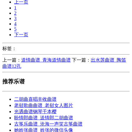
上一页
1
2
3
4
5
下一页
标签：
上一篇：
道情曲谱_青海道情曲谱
下一篇：
出水莲曲谱_陶笛
曲谱12孔
推荐乐谱
二胡曲喜唱丰收曲谱
老挝歌曲曲谱_老挝女人图片
光遇曲谱钢琴千本樱
盼情郎曲谱_送情郎二胡曲谱
古筝乐曲谱_沧海一声笑古筝曲谱
她姓张曲谱_姓张的微信头像