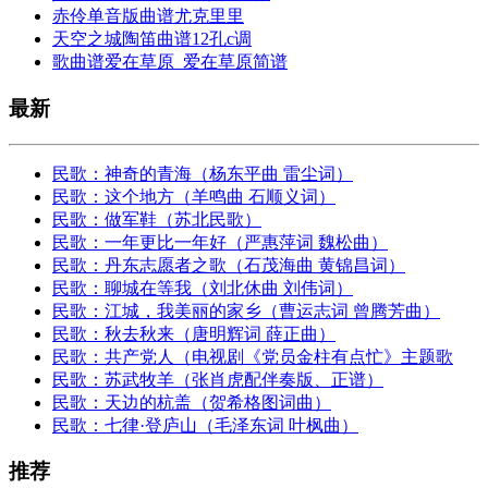
赤伶单音版曲谱尤克里里
天空之城陶笛曲谱12孔c调
歌曲谱爱在草原_爱在草原简谱
最新
民歌：神奇的青海（杨东平曲 雷尘词）
民歌：这个地方（羊鸣曲 石顺义词）
民歌：做军鞋（苏北民歌）
民歌：一年更比一年好（严惠萍词 魏松曲）
民歌：​丹东志愿者之歌（石茂海曲 黄锦昌词）
民歌：聊城在等我（刘北休曲 刘伟词）
民歌：江城，我美丽的家乡（曹运志词 曾腾芳曲）
民歌：秋去秋来（唐明辉词 薛正曲）
民歌：共产党人（电视剧《党员金柱有点忙》主题歌
民歌：苏武牧羊（张肖虎配伴奏版、正谱）
民歌：天边的杭盖（贺希格图词曲）
民歌：七律·登庐山（毛泽东词 叶枫曲）
推荐