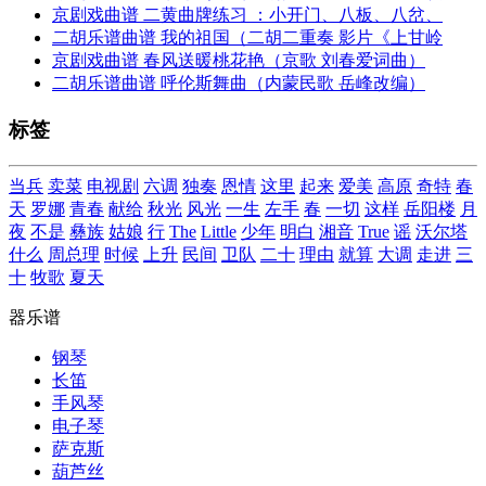
京剧戏曲谱 二黄曲牌练习 ：小开门、八板、八岔、
二胡乐谱曲谱 我的祖国（二胡二重奏 影片《上甘岭
京剧戏曲谱 春风送暖桃花艳（京歌 刘春爱词曲）
二胡乐谱曲谱 呼伦斯舞曲（内蒙民歌 岳峰改编）
标签
当兵
卖菜
电视剧
六调
独奏
恩情
这里
起来
爱美
高原
奇特
春
天
罗娜
青春
献给
秋光
风光
一生
左手
春
一切
这样
岳阳楼
月
夜
不是
彝族
姑娘
行
The
Little
少年
明白
湘音
True
谣
沃尔塔
什么
周总理
时候
上升
民间
卫队
二十
理由
就算
大调
走进
三
十
牧歌
夏天
器乐谱
钢琴
长笛
手风琴
电子琴
萨克斯
葫芦丝