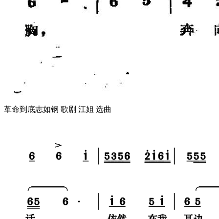
革命到底志如钢 歌剧 江姐 选曲