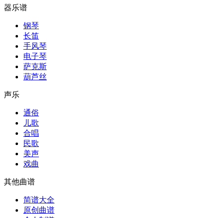
器乐谱
钢琴
长笛
手风琴
电子琴
萨克斯
葫芦丝
声乐
通俗
儿歌
合唱
民歌
美声
戏曲
其他曲谱
简谱大全
原创曲谱