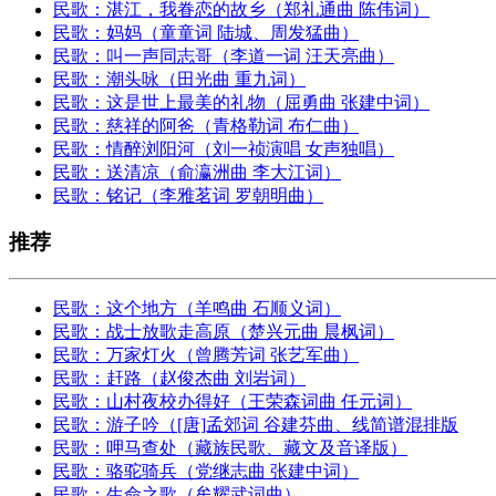
民歌：湛江，我眷恋的故乡（郑礼通曲 陈伟词）
民歌：妈妈（童童词 陆城、周发猛曲）
民歌：叫一声同志哥（李道一词 汪天亮曲）
民歌：潮头咏（田光曲 重九词）
民歌：这是世上最美的礼物（屈勇曲 张建中词）
民歌：慈祥的阿爸（青格勒词 布仁曲）
民歌：情醉浏阳河（刘一祯演唱 女声独唱）
民歌：送清凉（俞瀛洲曲 李大江词）
民歌：铭记（李雅茗词 罗朝明曲）
推荐
民歌：这个地方（羊鸣曲 石顺义词）
民歌：战士放歌走高原（楚兴元曲 晨枫词）
民歌：万家灯火（曾腾芳词 张艺军曲）
民歌：赶路（赵俊杰曲 刘岩词）
民歌：山村夜校办得好（王荣森词曲 任元词）
民歌：游子吟（[唐]孟郊词 谷建芬曲、线简谱混排版
民歌：呷马查处（藏族民歌、藏文及音译版）
民歌：骆驼骑兵（党继志曲 张建中词）
民歌：生命之歌（牟耀武词曲）