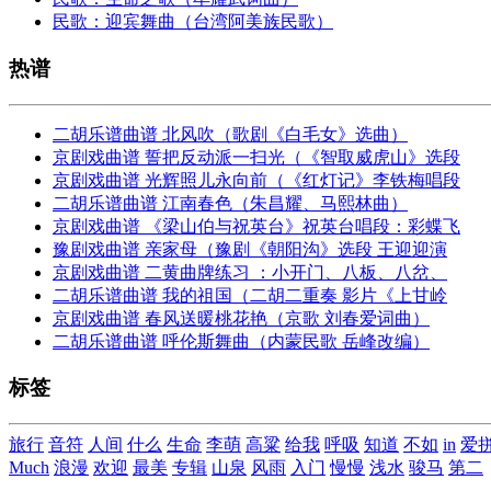
民歌：迎宾舞曲（台湾阿美族民歌）
热谱
二胡乐谱曲谱 北风吹（歌剧《白毛女》选曲）
京剧戏曲谱 誓把反动派一扫光（《智取威虎山》选段
京剧戏曲谱 光辉照儿永向前（《红灯记》李铁梅唱段
二胡乐谱曲谱 江南春色（朱昌耀、马熙林曲）
京剧戏曲谱 《梁山伯与祝英台》祝英台唱段：彩蝶飞
豫剧戏曲谱 亲家母（豫剧《朝阳沟》选段 王迎迎演
京剧戏曲谱 二黄曲牌练习 ：小开门、八板、八岔、
二胡乐谱曲谱 我的祖国（二胡二重奏 影片《上甘岭
京剧戏曲谱 春风送暖桃花艳（京歌 刘春爱词曲）
二胡乐谱曲谱 呼伦斯舞曲（内蒙民歌 岳峰改编）
标签
旅行
音符
人间
什么
生命
李萌
高粱
给我
呼吸
知道
不如
in
爱
Much
浪漫
欢迎
最美
专辑
山泉
风雨
入门
慢慢
浅水
骏马
第二