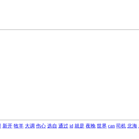
拼
新开
牧羊
大调
伤心
选自
通过
id
就是
夜晚
世界
can
司机
北海