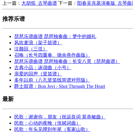
上一篇：
大胡笳_古琴曲谱
下一篇：
阳春吴兆基演奏版_古琴曲
推荐乐谱
琵琶乐谱曲谱 琵琶独奏曲：梦中的婚礼
风吹麦浪（架子鼓谱）
泣颜回（三弦）
召唤（长号四重奏、饶余燕作曲版）
琵琶乐谱曲谱 琵琶独奏曲：长安八景（琵琶曲谱）
古典小品：诙谐曲（小号）
亲爱的回声（竖笛谱）
多年以前（八孔竖笛线简谱对照版）
爵士鼓谱：Bon Jovi - Shot Through The Heart
最新
民歌：谢谢你，朋友（祝远良词 莫恭敏曲）
民歌：心动的夜晚（张斌词曲）
民歌：年头见哩到年尾（客家山歌）