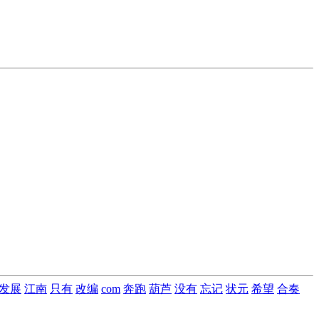
发展
江南
只有
改编
com
奔跑
葫芦
没有
忘记
状元
希望
合奏