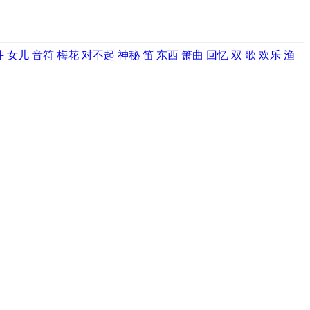
件
女儿
音符
梅花
对不起
神秘
笛
东西
箫曲
回忆
双
歌
欢乐
渔