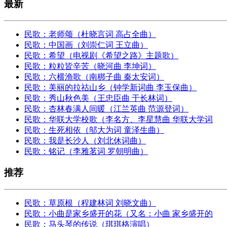
最新
民歌：老师颂（杜晓言词 高占全曲）
民歌：中国画（刘崇仁词 王立曲）
民歌：希望（电视剧《希望之路》主题歌）
民歌：粒粒皆辛苦（晓河曲 李坤词）
民歌：六横渔歌（南梆子曲 秦太安词）
民歌：美丽的拉祜山乡（钟学新词曲 李玉保曲）
民歌：秀山秋色美（王忠臣曲 于长林词）
民歌：杏林春满人间暖（江兰英曲 范源登词）
民歌：华联大学校歌（李名方、李星慧曲 华联大学词
民歌：生死相依（邬大为词 童泽生曲）
民歌：我是长沙人（刘北休词曲）
民歌：铭记（李雅茗词 罗朝明曲）
推荐
民歌：草原根（程建林词 刘晓文曲）
民歌：小曲是家乡盛开的花（又名：小曲 家乡盛开的
民歌：马头琴的传说（琪琪格演唱）