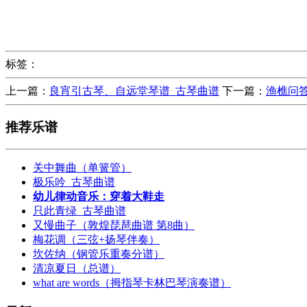
标签：
上一篇：
良宵引古琴、自远堂琴谱_古琴曲谱
下一篇：
渔樵问
推荐乐谱
关中舞曲（单簧管）
极乐吟_古琴曲谱
幼儿律动音乐：穿着大鞋走
只此青绿_古琴曲谱
又慢曲子（敦煌琵琶曲谱 第8曲）
梅花调（三弦+扬琴伴奏）
坎佐纳（钢管乐重奏分谱）
清凉夏日（总谱）
what are words（拇指琴卡林巴琴演奏谱）