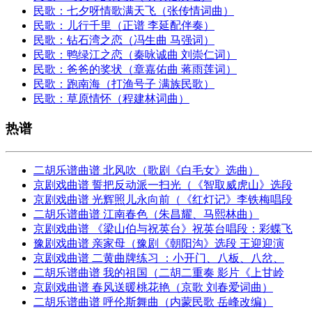
民歌：七夕呀情歌满天飞（张传情词曲）
民歌：儿行千里（正谱 李延配伴奏）
民歌：钻石湾之恋（冯生曲 马强词）
民歌：鸭绿江之恋（秦咏诚曲 刘崇仁词）
民歌：爸爸的奖状（章嘉佑曲 蒋雨莲词）
民歌：跑南海（打渔号子 满族民歌）
民歌：草原情怀（程建林词曲）
热谱
二胡乐谱曲谱 北风吹（歌剧《白毛女》选曲）
京剧戏曲谱 誓把反动派一扫光（《智取威虎山》选段
京剧戏曲谱 光辉照儿永向前（《红灯记》李铁梅唱段
二胡乐谱曲谱 江南春色（朱昌耀、马熙林曲）
京剧戏曲谱 《梁山伯与祝英台》祝英台唱段：彩蝶飞
豫剧戏曲谱 亲家母（豫剧《朝阳沟》选段 王迎迎演
京剧戏曲谱 二黄曲牌练习 ：小开门、八板、八岔、
二胡乐谱曲谱 我的祖国（二胡二重奏 影片《上甘岭
京剧戏曲谱 春风送暖桃花艳（京歌 刘春爱词曲）
二胡乐谱曲谱 呼伦斯舞曲（内蒙民歌 岳峰改编）