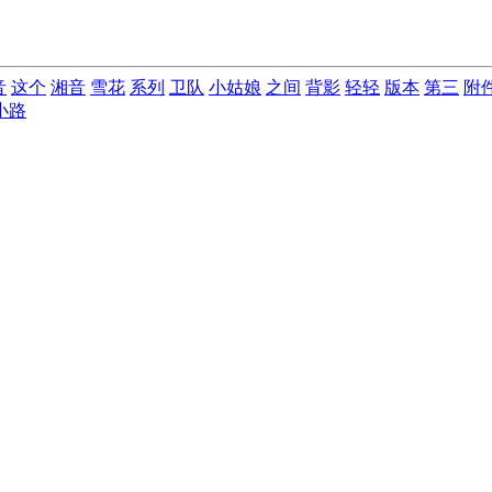
音
这个
湘音
雪花
系列
卫队
小姑娘
之间
背影
轻轻
版本
第三
附
小路