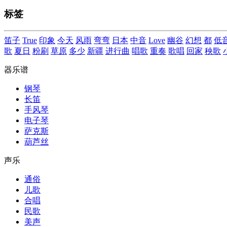
标签
笛子
True
印象
今天
风雨
弯弯
日本
中音
Love
幽谷
幻想
都
低
歌
夏日
粉刷
草原
多少
新疆
进行曲
唱歌
重奏
歌唱
回家
秧歌
器乐谱
钢琴
长笛
手风琴
电子琴
萨克斯
葫芦丝
声乐
通俗
儿歌
合唱
民歌
美声