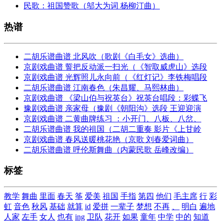
民歌：祖国赞歌（邬大为词 杨柳汀曲）
热谱
二胡乐谱曲谱 北风吹（歌剧《白毛女》选曲）
京剧戏曲谱 誓把反动派一扫光（《智取威虎山》选段
京剧戏曲谱 光辉照儿永向前（《红灯记》李铁梅唱段
二胡乐谱曲谱 江南春色（朱昌耀、马熙林曲）
京剧戏曲谱 《梁山伯与祝英台》祝英台唱段：彩蝶飞
豫剧戏曲谱 亲家母（豫剧《朝阳沟》选段 王迎迎演
京剧戏曲谱 二黄曲牌练习 ：小开门、八板、八岔、
二胡乐谱曲谱 我的祖国（二胡二重奏 影片《上甘岭
京剧戏曲谱 春风送暖桃花艳（京歌 刘春爱词曲）
二胡乐谱曲谱 呼伦斯舞曲（内蒙民歌 岳峰改编）
标签
教学
舞曲
里面
春天
筝
爱美
祖国
手指
第四
他们
毛主席
行
彩
虹
音色
秋风
基础
就算
id
爱拼
一辈子
梦想
不再
、
明白
遍地
人家
左手
女人
也有
ing
卫队
花开
如果
童年
中学
中的
知道