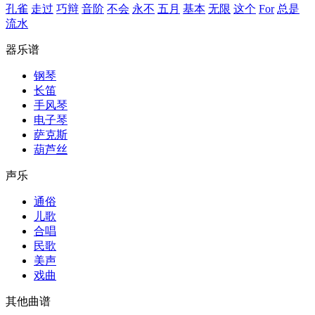
孔雀
走过
巧辩
音阶
不会
永不
五月
基本
无限
这个
For
总是
流水
器乐谱
钢琴
长笛
手风琴
电子琴
萨克斯
葫芦丝
声乐
通俗
儿歌
合唱
民歌
美声
戏曲
其他曲谱