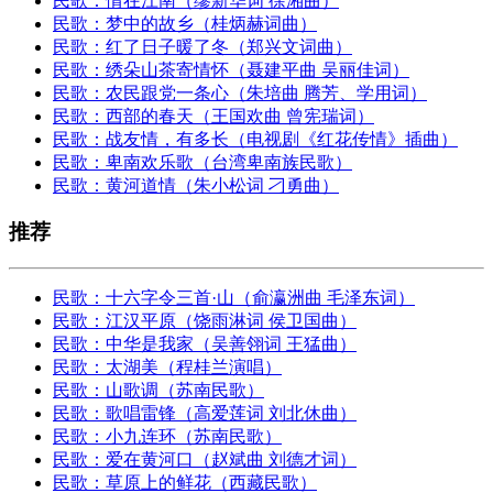
民歌：情在江南（缪新华词 徐湘曲）
民歌：梦中的故乡（桂炳赫词曲）
民歌：红了日子暖了冬（郑兴文词曲）
民歌：绣朵山茶寄情怀（聂建平曲 吴丽佳词）
民歌：农民跟党一条心（朱培曲 腾芳、学用词）
民歌：西部的春天（王国欢曲 曾宪瑞词）
民歌：战友情，有多长（电视剧《红花传情》插曲）
民歌：卑南欢乐歌（台湾卑南族民歌）
民歌：黄河道情（朱小松词 刁勇曲）
推荐
民歌：十六字令三首·山（俞瀛洲曲 毛泽东词）
民歌：江汉平原（饶雨淋词 侯卫国曲）
民歌：中华是我家（吴善翎词 王猛曲）
民歌：太湖美（程桂兰演唱）
民歌：山歌调（苏南民歌）
民歌：歌唱雷锋（高爱莲词 刘北休曲）
民歌：小九连环（苏南民歌）
民歌：爱在黄河口（赵斌曲 刘德才词）
民歌：草原上的鲜花（西藏民歌）