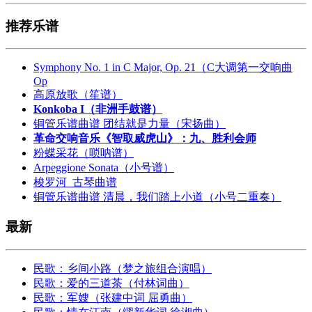
推荐乐谱
Symphony No. 1 in C Major, Op. 21（C大调第一交响曲
Op
高原放歌（笙谱）
Konkoba I（非洲手鼓谱）
铜管乐谱曲谱 团结就是力量（宋扬曲）
革命交响音乐《智取威虎山》：九、胜利会师
粉蝶采花（唢呐谱）
Arpeggione Sonata（小号谱）
梭罗河_古琴曲谱
铜管乐谱曲谱 清晨，我们踏上小道（小号二重奏）
最新
民歌：乡间小路（梦之旅组合演唱）
民歌：爱的三道茶（付林词曲）
民歌：军嫂（张建中词 屈勇曲）