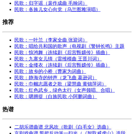
民歌：归字谣（裴作成曲 毛翰词）
民歌：各族儿女心向党（乌兰图雅演唱）
推荐
民歌：一叶兰（李家全曲 张迎词）
民歌：唱给共和国的歌声（电视剧《警钟长鸣》主题
民歌：惊鸿舞（连续剧《后宫甄嬛传》插曲）
民歌：九寨女儿情（雷维模曲 王晋川词）
民歌：金缕衣（连续剧《后宫甄嬛传》插曲）
民歌：故乡的小桥（曹家为词曲）
民歌：静海寺的钟声（龙飞曲 葛逊词）
民歌：巾帼志愿者之歌（梁慧曲 黄锦萍词）
民歌：红色武乡，绿色太行（女声领唱、合唱）
民歌：嗯拥提（白族民歌 小阿鹏词曲）
热谱
二胡乐谱曲谱 北风吹（歌剧《白毛女》选曲）
京剧戏曲谱 誓把反动派一扫光（《智取威虎山》选段