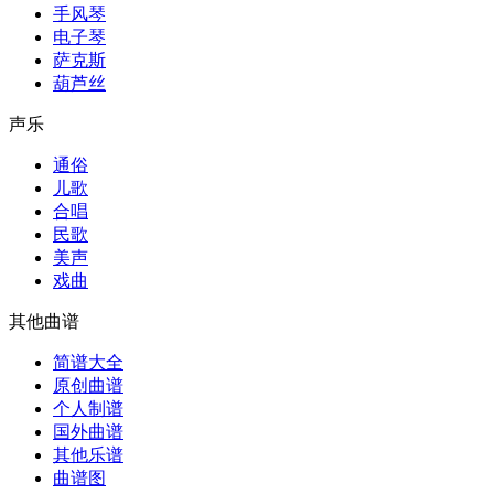
手风琴
电子琴
萨克斯
葫芦丝
声乐
通俗
儿歌
合唱
民歌
美声
戏曲
其他曲谱
简谱大全
原创曲谱
个人制谱
国外曲谱
其他乐谱
曲谱图