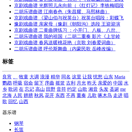
京剧戏曲谱 光辉照儿永向前（《红灯记》李铁梅唱段
二胡乐谱曲谱 江南春色（朱昌耀、马熙林曲）
京剧戏曲谱 《梁山伯与祝英台》祝英台唱段：彩蝶飞
豫剧戏曲谱 亲家母（豫剧《朝阳沟》选段 王迎迎演
京剧戏曲谱 二黄曲牌练习 ：小开门、八板、八岔、
二胡乐谱曲谱 我的祖国（二胡二重奏 影片《上甘岭
京剧戏曲谱 春风送暖桃花艳（京歌 刘春爱词曲）
二胡乐谱曲谱 呼伦斯舞曲（内蒙民歌 岳峰改编）
标签
良宵
、
牧童
大调
浪漫
精华
同名
这里
让我
忧愁
山东
Maria
鹦鹉
呼吸
宿命
留下
序曲
摇篮
古利
月光
昨天
亲爱的
中国
水
乡
歌词
在
忘记
高山
田野
音符
约定
山歌
湘音
头发
圣诞
me
北海
人民
翅膀
秋风
花开
东西
不再
重奏
儿歌
啄木鸟
走进
唱
歌
回忆
山西
器乐谱
钢琴
长笛