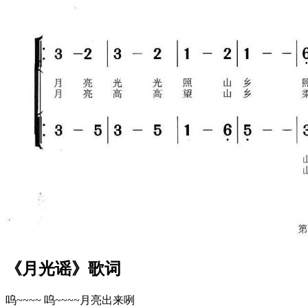
《月光谣》歌词
呜~~~~ 呜~~~~月亮出来咧