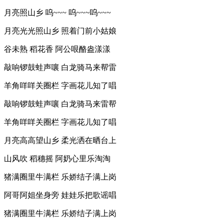
月亮照山乡 呜~~~ 呜~~~呜~~~
月亮光光照山乡 照着门前小姑娘
谷未熟 稻花香 阿公哏酪盎漾漾
敲响锣鼓蛙声嚷 白龙骑马来帮雷
羊角咩咩关圈栏 字画花儿知了唱
敲响锣鼓蛙声嚷 白龙骑马来雷帮
羊角咩咩关圈栏 字画花儿知了唱
月亮高高望山乡 柔光洒在晒台上
山风吹 稻穗摇 阿奶心里乐淘淘
猪满圈里牛满栏 乐娇结子满上岗
阿哥阿姐坐身旁 娃娃乐把歌谣唱
猪满圈里牛满栏 乐娇结子满上岗