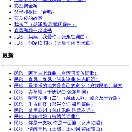
彩虹架金桥
父母和祖国（合唱）
西瓜皮的故事
我来了（胡泽民词 武庆森曲）
春风和我一起读书
儿歌：妈妈，我爱你（张永红词曲）
儿歌：侗家读书郎（阮居平词 刘念曲）
最新
民歌：阿美古老舞曲（台湾阿美族民歌）
民歌：春风，春风（张朱论曲 朱志旺词）
民歌：最快乐的地方是自己的家乡（藏族民歌、藏文
民歌：卖草帽（于庆祝曲 张东辉词）
民歌：唷穹左呷（二）（藏族民歌、藏文及音译版）
民歌：千古红楼（郑兴文词 盛雅妮曲）
民歌：梦里苏州（包佳禾曲 陈善友词）
民歌：想家想娘（曾腾芳词曲）
民歌：你是一支歌 你是一面旗（女声独唱）
民歌：情醉草原（王璟、王可词 翟绍铭曲）