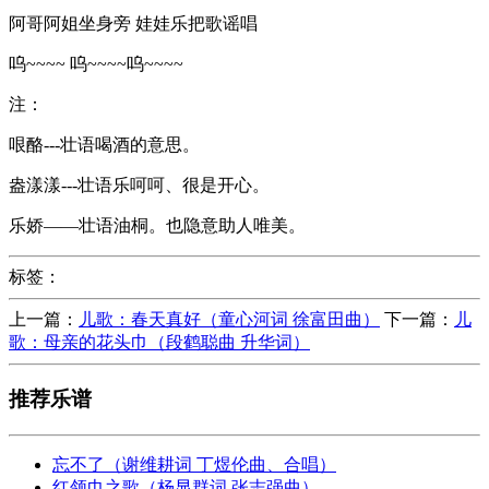
阿哥阿姐坐身旁 娃娃乐把歌谣唱
呜~~~~ 呜~~~~呜~~~~
注：
哏酪---壮语喝酒的意思。
盎漾漾---壮语乐呵呵、很是开心。
乐娇——壮语油桐。也隐意助人唯美。
标签：
上一篇：
儿歌：春天真好（童心河词 徐富田曲）
下一篇：
儿
歌：母亲的花头巾（段鹤聪曲 升华词）
推荐乐谱
忘不了（谢维耕词 丁煜伦曲、合唱）
红领巾之歌（杨显群词 张志强曲）