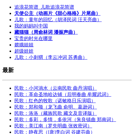
追浪花简谱_儿歌追浪花简谱
天使公主（动画片《甜心格格》片尾曲）
儿歌：童年的回忆（胡泽民词 汪天亮曲）
我的妈妈叫中国
藏猫猫（周俞林词 潘振声曲）
宝贵的时光在哪里
嫦娥姐姐
超级娃娃
儿歌：小刺猬（李云冲词 苏勇曲）
最新
民歌：小河淌水（云南民歌 曲丹演唱）
民歌：革命圣地哈达铺（后明春曲 牟耀武词）
民歌：红色的牧歌（诺敏格日乐演唱）
民歌：郑和颂（龙飞曲 俞明、葛逊词）
民歌：洛洛（藏族民歌 藏文及音译版）
民歌：多彩，多情，多依河（朱良镇曲 郑南词）
民歌：美江南（罗先明曲 张效密词）
民歌：静夜思（[唐]李白词 谷建芬曲）