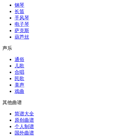
钢琴
长笛
手风琴
电子琴
萨克斯
葫芦丝
声乐
通俗
儿歌
合唱
民歌
美声
戏曲
其他曲谱
简谱大全
原创曲谱
个人制谱
国外曲谱