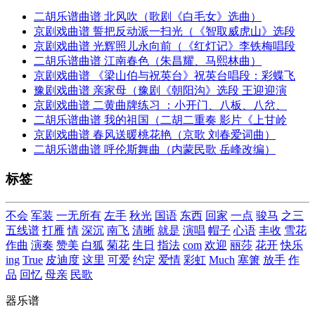
二胡乐谱曲谱 北风吹（歌剧《白毛女》选曲）
京剧戏曲谱 誓把反动派一扫光（《智取威虎山》选段
京剧戏曲谱 光辉照儿永向前（《红灯记》李铁梅唱段
二胡乐谱曲谱 江南春色（朱昌耀、马熙林曲）
京剧戏曲谱 《梁山伯与祝英台》祝英台唱段：彩蝶飞
豫剧戏曲谱 亲家母（豫剧《朝阳沟》选段 王迎迎演
京剧戏曲谱 二黄曲牌练习 ：小开门、八板、八岔、
二胡乐谱曲谱 我的祖国（二胡二重奏 影片《上甘岭
京剧戏曲谱 春风送暖桃花艳（京歌 刘春爱词曲）
二胡乐谱曲谱 呼伦斯舞曲（内蒙民歌 岳峰改编）
标签
不会
军装
一无所有
左手
秋光
国语
东西
回家
一点
骏马
之三
五线谱
打雁
情
深沉
南飞
清晰
就是
演唱
帽子
心语
丰收
雪花
作曲
演奏
赞美
白狐
菊花
生日
指法
com
欢迎
丽莎
花开
快乐
ing
True
皮迪度
这里
可爱
约定
爱情
彩虹
Much
塞箫
放手
作
品
回忆
母亲
民歌
器乐谱