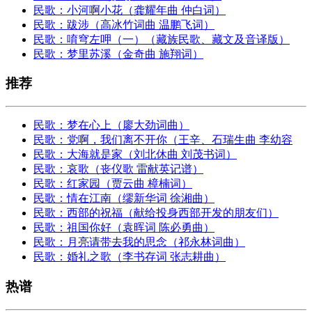
民歌：小河啊小花（龚耀年曲 仲白词）
民歌：跋涉（高冰竹词曲 温鹏飞词）
民歌：唷穹左呷（一）（藏族民歌、藏文及音译版）
民歌：梦里苏溪（金奇曲 施翔词）
推荐
民歌：梦在心上（廖大劲词曲）
民歌：党啊，我们离不开你（王辛、石瑞生曲 李幼容
民歌：大海就是家（刘北休曲 刘茂书词）
民歌：哀歌（丧仪歌 雷献英记谱）
民歌：红家园（贾云曲 樟楠词）
民歌：情在江南（缪新华词 徐湘曲）
民歌：西部的祝福（献给投身西部开发的朋友们）
民歌：祖国你好（袁晖词 陈必勇曲）
民歌：月亮请带去我的思念（祁永林词曲）
民歌：婚礼之歌（李书存词 张志耕曲）
热谱