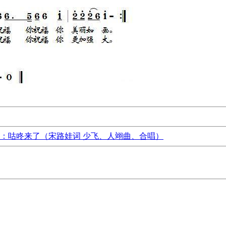
：咕咚来了（宋路娃词 少飞、人翊曲、合唱）