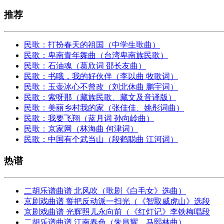
推荐
民歌：打扮春天的祖国（中学生歌曲）
民歌：卑南青年舞曲（台湾卑南族民歌）
民歌：石油魂（葛欣词 邵长友曲）
民歌：书哦，我的好伙伴（李以曲 牧歌词）
民歌：玉壶冰心不曾改（刘北休曲 鹏宇词）
民歌：索呀那（藏族民歌、藏文及音译版）
民歌：美丽乡村我的家（张佳佳、姚彤词曲）
民歌：我要飞翔（蓝月词 孙向岭曲）
民歌：京家网（林海曲 何津词）
民歌：中国有个武当山（段鹤聪曲 江河词）
热谱
二胡乐谱曲谱 北风吹（歌剧《白毛女》选曲）
京剧戏曲谱 誓把反动派一扫光（《智取威虎山》选段
京剧戏曲谱 光辉照儿永向前（《红灯记》李铁梅唱段
二胡乐谱曲谱 江南春色（朱昌耀、马熙林曲）