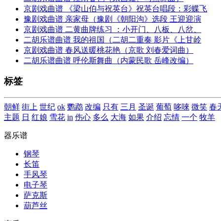
京剧戏曲谱 《梁山伯与祝英台》祝英台唱段：彩蝶飞
豫剧戏曲谱 亲家母（豫剧《朝阳沟》选段 王迎迎演
京剧戏曲谱 二黄曲牌练习 ：小开门、八板、八岔、
二胡乐谱曲谱 我的祖国（二胡二重奏 影片《上甘岭
京剧戏曲谱 春风送暖桃花艳（京歌 刘春爱词曲）
二胡乐谱曲谱 呼伦斯舞曲（内蒙民歌 岳峰改编）
标签
朝鲜
街上
世纪
ok
鹦鹉
改编
只有
三月
圣诞
葡萄
哆唻
微笑
春
主题
日
红娘
雪花
in
伤心
多么
大海
如果
介绍
忘情
一个
牧羊
器乐谱
钢琴
长笛
手风琴
电子琴
萨克斯
葫芦丝