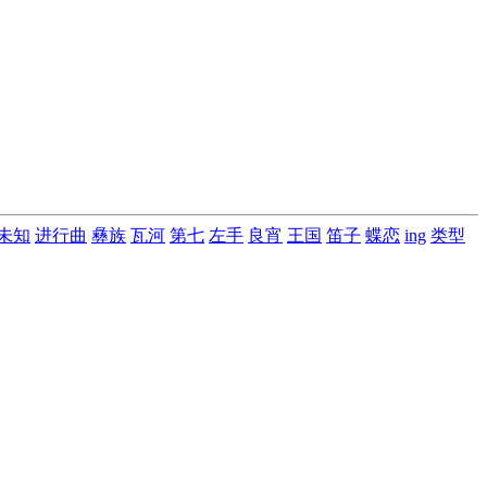
未知
进行曲
彝族
瓦河
第七
左手
良宵
王国
笛子
蝶恋
ing
类型