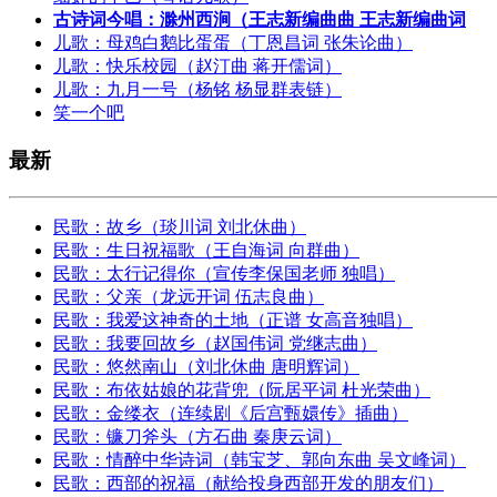
古诗词今唱：滁州西涧（王志新编曲曲 王志新编曲词
儿歌：母鸡白鹅比蛋蛋（丁恩昌词 张朱论曲）
儿歌：快乐校园（赵汀曲 蒋开儒词）
儿歌：九月一号（杨铭 杨显群表链）
笑一个吧
最新
民歌：故乡（琰川词 刘北休曲）
民歌：生日祝福歌（王自海词 向群曲）
民歌：太行记得你（宣传李保国老师 独唱）
民歌：父亲（龙远开词 伍志良曲）
民歌：我爱这神奇的土地（正谱 女高音独唱）
民歌：我要回故乡（赵国伟词 党继志曲）
民歌：悠然南山（刘北休曲 唐明辉词）
民歌：布依姑娘的花背兜（阮居平词 杜光荣曲）
民歌：金缕衣（连续剧《后宫甄嬛传》插曲）
民歌：镰刀斧头（方石曲 秦庚云词）
民歌：情醉中华诗词（韩宝芝、郭向东曲 吴文峰词）
民歌：西部的祝福（献给投身西部开发的朋友们）