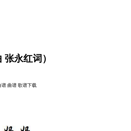
 张永红词）
谱 曲谱 歌谱下载