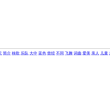
天
简介
秧歌
乐队
大中
蓝色
曾经
不同
飞舞
词曲
爱美
亲人
儿童