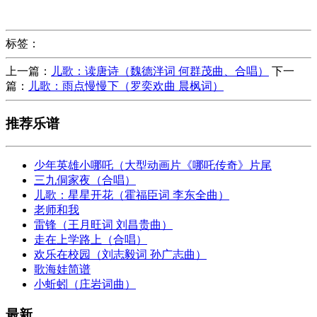
标签：
上一篇：
儿歌：读唐诗（魏德泮词 何群茂曲、合唱）
下一
篇：
儿歌：雨点慢慢下（罗奕欢曲 晨枫词）
推荐乐谱
少年英雄小哪吒（大型动画片《哪吒传奇》片尾
三九侗家夜（合唱）
儿歌：星星开花（霍福臣词 李东全曲）
老师和我
雷锋（王月旺词 刘昌贵曲）
走在上学路上（合唱）
欢乐在校园（刘志毅词 孙广志曲）
歌海娃简谱
小蚯蚓（庄岩词曲）
最新