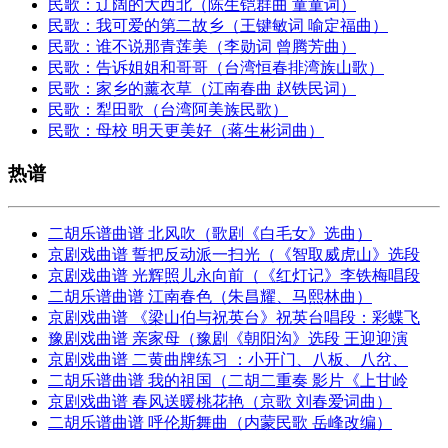
民歌：辽阔的大西北（陈生铠群曲 童童词）
民歌：我可爱的第二故乡（王键敏词 喻定福曲）
民歌：谁不说那青莲美（李勋词 曾腾芳曲）
民歌：告诉姐姐和哥哥（台湾恒春排湾族山歌）
民歌：家乡的薰衣草（江南春曲 赵铁民词）
民歌：犁田歌（台湾阿美族民歌）
民歌：母校 明天更美好（蒋生彬词曲）
热谱
二胡乐谱曲谱 北风吹（歌剧《白毛女》选曲）
京剧戏曲谱 誓把反动派一扫光（《智取威虎山》选段
京剧戏曲谱 光辉照儿永向前（《红灯记》李铁梅唱段
二胡乐谱曲谱 江南春色（朱昌耀、马熙林曲）
京剧戏曲谱 《梁山伯与祝英台》祝英台唱段：彩蝶飞
豫剧戏曲谱 亲家母（豫剧《朝阳沟》选段 王迎迎演
京剧戏曲谱 二黄曲牌练习 ：小开门、八板、八岔、
二胡乐谱曲谱 我的祖国（二胡二重奏 影片《上甘岭
京剧戏曲谱 春风送暖桃花艳（京歌 刘春爱词曲）
二胡乐谱曲谱 呼伦斯舞曲（内蒙民歌 岳峰改编）