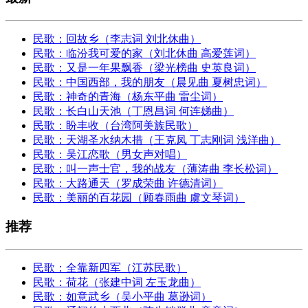
民歌：回故乡（李志词 刘北休曲）
民歌：临汾我可爱的家（刘北休曲 高爱莲词）
民歌：又是一年果飘香（梁光榜曲 史英良词）
民歌：中国西部，我的朋友（晨见曲 夏树忠词）
民歌：神奇的青海（杨东平曲 雷尘词）
民歌：长白山天池（丁恩昌词 何连娣曲）
民歌：盼丰收（台湾阿美族民歌）
民歌：天湖圣水纳木措（王克凤 丁志刚词 浅洋曲）
民歌：吴江恋歌（男女声对唱）
民歌：叫一声士官，我的战友（薄涛曲 李长松词）
民歌：大路通天（罗成荣曲 许德清词）
民歌：美丽的百花园（顾春雨曲 虞文琴词）
推荐
民歌：全靠新四军（江苏民歌）
民歌：荷花（张建中词 左玉龙曲）
民歌：如意武乡（吴小平曲 葛逊词）