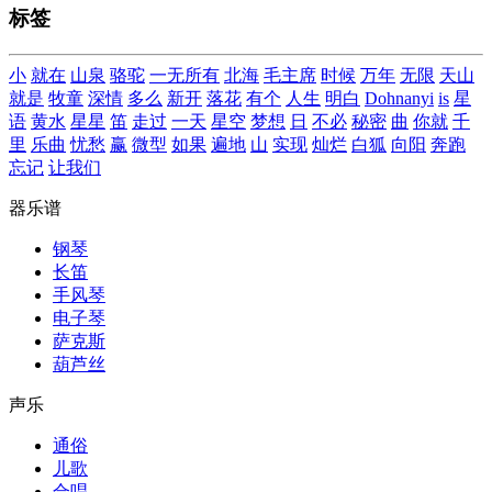
标签
小
就在
山泉
骆驼
一无所有
北海
毛主席
时候
万年
无限
天山
就是
牧童
深情
多么
新开
落花
有个
人生
明白
Dohnanyi
is
星
语
黄水
星星
笛
走过
一天
星空
梦想
日
不必
秘密
曲
你就
千
里
乐曲
忧愁
赢
微型
如果
遍地
山
实现
灿烂
白狐
向阳
奔跑
忘记
让我们
器乐谱
钢琴
长笛
手风琴
电子琴
萨克斯
葫芦丝
声乐
通俗
儿歌
合唱