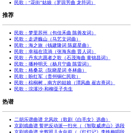
民歌：“花街”姑娘（罗琼芳曲 龙符词）
推荐
民歌：梦里苏州（包佳禾曲 陈善友词）
民歌：走进巍山（马艺文词曲）
民歌：海之旅（钱建隆词 陈庭星曲）
民歌：幸福在流淌（张海东曲 晋人词）
民歌：​丹东志愿者之歌（石茂海曲 黄锦昌词）
民歌：播种明天（杨月宁曲 陈雷词）
民歌：格桑花（阮晓星词 冬林曲）
民歌：盼红军（贵州铜仁民歌）
民歌：棕榈树，南方的姑娘（渭风曲 崔吉熹词）
民歌：浣溪沙·和柳亚子先生
热谱
二胡乐谱曲谱 北风吹（歌剧《白毛女》选曲）
京剧戏曲谱 誓把反动派一扫光（《智取威虎山》选段
京剧戏曲谱 光辉照儿永向前（《红灯记》李铁梅唱段