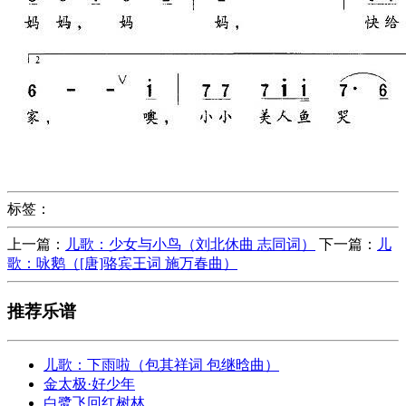
标签：
上一篇：
儿歌：少女与小鸟（刘北休曲 志同词）
下一篇：
儿
歌：咏鹅（[唐]骆宾王词 施万春曲）
推荐乐谱
儿歌：下雨啦（包其祥词 包继晗曲）
金太极·好少年
白鹭飞回红树林