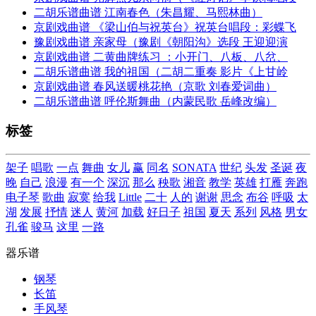
二胡乐谱曲谱 江南春色（朱昌耀、马熙林曲）
京剧戏曲谱 《梁山伯与祝英台》祝英台唱段：彩蝶飞
豫剧戏曲谱 亲家母（豫剧《朝阳沟》选段 王迎迎演
京剧戏曲谱 二黄曲牌练习 ：小开门、八板、八岔、
二胡乐谱曲谱 我的祖国（二胡二重奏 影片《上甘岭
京剧戏曲谱 春风送暖桃花艳（京歌 刘春爱词曲）
二胡乐谱曲谱 呼伦斯舞曲（内蒙民歌 岳峰改编）
标签
架子
唱歌
一点
舞曲
女儿
赢
同名
SONATA
世纪
头发
圣诞
夜
晚
自己
浪漫
有一个
深沉
那么
秧歌
湘音
教学
英雄
打雁
奔跑
电子琴
歌曲
寂寞
给我
Little
二十
人的
谢谢
思念
布谷
呼吸
太
湖
发展
抒情
迷人
黄河
加载
好日子
祖国
夏天
系列
风格
男女
孔雀
骏马
这里
一路
器乐谱
钢琴
长笛
手风琴