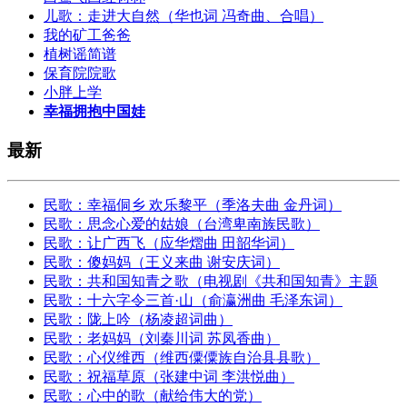
儿歌：走进大自然（华也词 冯奇曲、合唱）
我的矿工爸爸
植树谣简谱
保育院院歌
小胖上学
幸福拥抱中国娃
最新
民歌：幸福侗乡 欢乐黎平（季洛夫曲 金丹词）
民歌：思念心爱的姑娘（台湾卑南族民歌）
民歌：让广西飞（应华熠曲 田韶华词）
民歌：傻妈妈（王义来曲 谢安庆词）
民歌：共和国知青之歌（电视剧《共和国知青》主题
民歌：十六字令三首·山（俞瀛洲曲 毛泽东词）
民歌：陇上吟（杨凌超词曲）
民歌：老妈妈（刘秦川词 苏凤香曲）
民歌：心仪维西（维西僳僳族自治县县歌）
民歌：祝福草原（张建中词 李洪悦曲）
民歌：心中的歌（献给伟大的党）