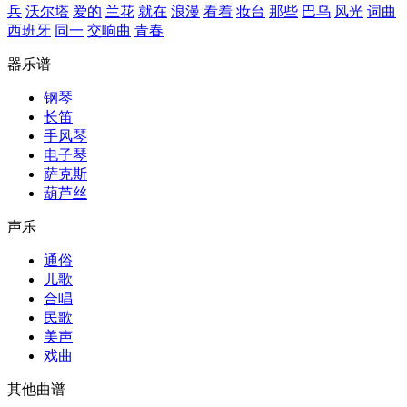
兵
沃尔塔
爱的
兰花
就在
浪漫
看着
妆台
那些
巴乌
风光
词曲
西班牙
同一
交响曲
青春
器乐谱
钢琴
长笛
手风琴
电子琴
萨克斯
葫芦丝
声乐
通俗
儿歌
合唱
民歌
美声
戏曲
其他曲谱