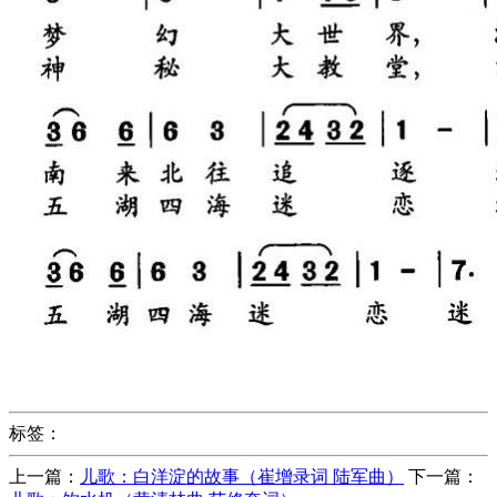
标签：
上一篇：
儿歌：白洋淀的故事（崔增录词 陆军曲）
下一篇：