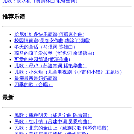
儿歌：饮水机（黄清林曲 范修奎词）
推荐乐谱
哈尼娃娃多快乐简谱(何振京作曲)
校园情简谱(吴春安作曲,糊涂丫演唱)
冬天的童话（马强词 陈雄曲）
骑马的孩子爱拉琴（华也词 余隆禧曲）
可爱的校园简谱(黄琛作曲)
儿歌：母鸡（苏波青词 褚艳华曲）
儿歌：小火炬（儿童电视剧《小雷和小锋》主题歌）
最亲最亲是妈妈简谱
四季的歌（合唱）
最新
民歌：播种明天（杨月宁曲 陈雷词）
民歌：红叶情（吕建中词 吴恩梅曲）
民歌：北京的金山上（藏族民歌 钢琴弹唱谱）