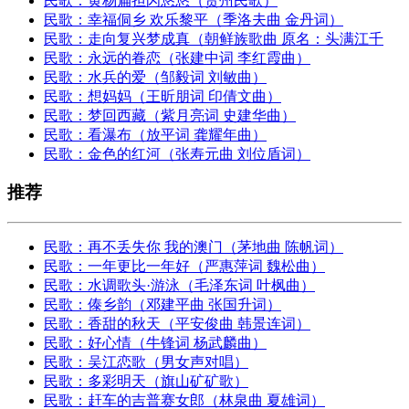
民歌：黄杨扁担闪悠悠（贵州民歌）
民歌：幸福侗乡 欢乐黎平（季洛夫曲 金丹词）
民歌：走向复兴梦成真（朝鲜族歌曲 原名：头满江千
民歌：永远的眷恋（张建中词 李红霞曲）
民歌：水兵的爱（邹毅词 刘敏曲）
民歌：想妈妈（王昕朋词 印倩文曲）
民歌：梦回西藏（紫月亮词 史建华曲）
民歌：看瀑布（放平词 龚耀年曲）
民歌：金色的红河（张寿元曲 刘位盾词）
推荐
民歌：再不丢失你 我的澳门（茅地曲 陈帆词）
民歌：一年更比一年好（严惠萍词 魏松曲）
民歌：水调歌头·游泳（毛泽东词 叶枫曲）
民歌：傣乡韵（邓建平曲 张国升词）
民歌：香甜的秋天（平安俊曲 韩景连词）
民歌：好心情（牛锋词 杨武麟曲）
民歌：吴江恋歌（男女声对唱）
民歌：多彩明天（旗山矿矿歌）
民歌：赶车的吉普赛女郎（林泉曲 夏雄词）