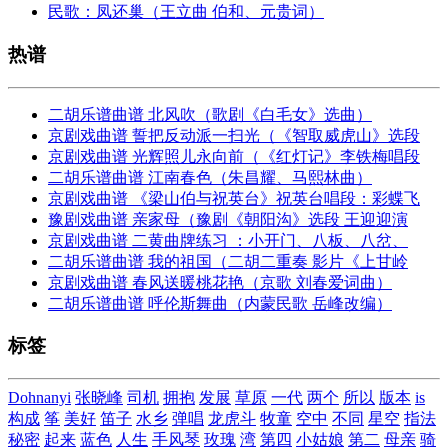
民歌：凤还巢（王立曲 伯和、元贵词）
热谱
二胡乐谱曲谱 北风吹（歌剧《白毛女》选曲）
京剧戏曲谱 誓把反动派一扫光（《智取威虎山》选段
京剧戏曲谱 光辉照儿永向前（《红灯记》李铁梅唱段
二胡乐谱曲谱 江南春色（朱昌耀、马熙林曲）
京剧戏曲谱 《梁山伯与祝英台》祝英台唱段：彩蝶飞
豫剧戏曲谱 亲家母（豫剧《朝阳沟》选段 王迎迎演
京剧戏曲谱 二黄曲牌练习 ：小开门、八板、八岔、
二胡乐谱曲谱 我的祖国（二胡二重奏 影片《上甘岭
京剧戏曲谱 春风送暖桃花艳（京歌 刘春爱词曲）
二胡乐谱曲谱 呼伦斯舞曲（内蒙民歌 岳峰改编）
标签
Dohnanyi
张晓峰
司机
拥抱
发展
草原
一代
两个
所以
版本
is
构成
筝
美好
笛子
水乡
弹唱
龙虎斗
牧童
空中
不同
星空
指法
秘密
起来
蓝色
人生
手风琴
玫瑰
湾
第四
小姑娘
第二
母亲
骑