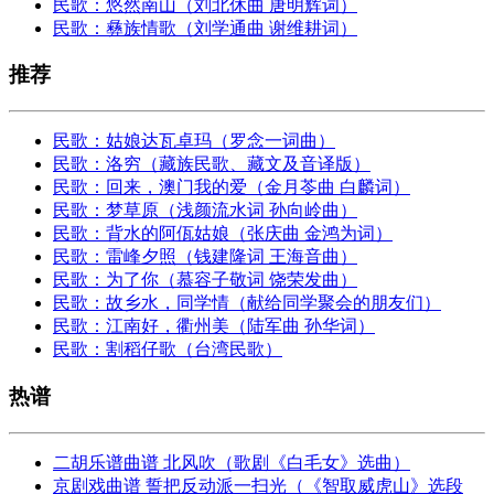
民歌：悠然南山（刘北休曲 唐明辉词）
民歌：彝族情歌（刘学通曲 谢维耕词）
推荐
民歌：姑娘达瓦卓玛（罗念一词曲）
民歌：洛穷（藏族民歌、藏文及音译版）
民歌：回来，澳门我的爱（金月苓曲 白麟词）
民歌：梦草原（浅颜流水词 孙向岭曲）
民歌：背水的阿佤姑娘（张庆曲 金鸿为词）
民歌：雷峰夕照（钱建隆词 王海音曲）
民歌：为了你（慕容子敬词 饶荣发曲）
民歌：故乡水，同学情（献给同学聚会的朋友们）
民歌：江南好，衢州美（陆军曲 孙华词）
民歌：割稻仔歌（台湾民歌）
热谱
二胡乐谱曲谱 北风吹（歌剧《白毛女》选曲）
京剧戏曲谱 誓把反动派一扫光（《智取威虎山》选段