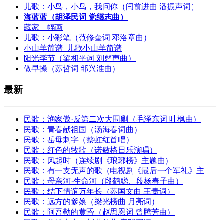
儿歌：小鸟，小鸟，我问你（闫前进曲 潘振声词）
海蓝蓝（胡泽民词 党继志曲）
藏家一幅画
儿歌：小彩笔（范修奎词 邓洛章曲）
小山羊简谱_儿歌小山羊简谱
阳光季节（梁和平词 刘磬声曲）
做早操（苏哲词 邹兴淮曲）
最新
民歌：渔家傲·反第二次大围剿（毛泽东词 叶枫曲）
民歌：青春献祖国（汤海春词曲）
民歌：岳母刺字（蔡虹红首唱）
民歌：红色的牧歌（诺敏格日乐演唱）
民歌：风起时（连续剧《琅琊榜》主题曲）
民歌：有一支无声的歌（电视剧《最后一个军礼》主
民歌：母亲河·生命河（段鹤聪、段杨春子曲）
民歌：结下情谊万年长（苏国文曲 王贵词）
民歌：远方的爹娘（梁光榜曲 月亮词）
民歌：阿吾勒的黄昏（赵思恩词 曾腾芳曲）