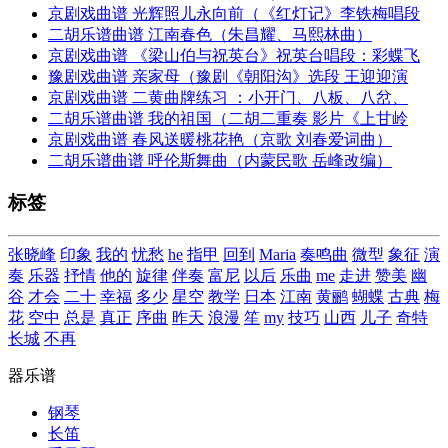
京剧戏曲谱 光辉照儿永向前（《红灯记》李铁梅唱段
二胡乐谱曲谱 江南春色（朱昌耀、马熙林曲）
京剧戏曲谱 《梁山伯与祝英台》祝英台唱段：彩蝶飞
豫剧戏曲谱 亲家母（豫剧《朝阳沟》选段 王迎迎演
京剧戏曲谱 二黄曲牌练习 ：小开门、八板、八岔、
二胡乐谱曲谱 我的祖国（二胡二重奏 影片《上甘岭
京剧戏曲谱 春风送暖桃花艳（京歌 刘春爱词曲）
二胡乐谱曲谱 呼伦斯舞曲（内蒙民歌 岳峰改编）
标签
张晓峰
印象
我的
忧愁
he
指甲
回到
Maria
奏鸣曲
微型
象征
演
奏
乐器
抒情
他的
旋律
伴奏
富尼
以后
乐曲
me
走进
赞美
幽
谷
才会
二十
幸福
多少
星空
教学
日本
江南
黄鹂
蝴蝶
古典
梅
花
空中
总是
真正
序曲
昨天
浪漫
笙
my
技巧
山西
儿子
奇特
长城
不再
器乐谱
钢琴
长笛