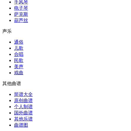
手风琴
电子琴
萨克斯
葫芦丝
声乐
通俗
儿歌
合唱
民歌
美声
戏曲
其他曲谱
简谱大全
原创曲谱
个人制谱
国外曲谱
其他乐谱
曲谱图