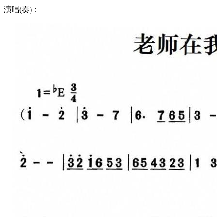
演唱(奏)：