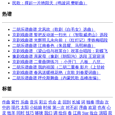
民歌：撑起一片艳阳天（鸣波词 樊昕曲）
热谱
二胡乐谱曲谱 北风吹（歌剧《白毛女》选曲）
京剧戏曲谱 誓把反动派一扫光（《智取威虎山》选段
京剧戏曲谱 光辉照儿永向前（《红灯记》李铁梅唱段
二胡乐谱曲谱 江南春色（朱昌耀、马熙林曲）
京剧戏曲谱 《梁山伯与祝英台》祝英台唱段：彩蝶飞
豫剧戏曲谱 亲家母（豫剧《朝阳沟》选段 王迎迎演
京剧戏曲谱 二黄曲牌练习 ：小开门、八板、八岔、
二胡乐谱曲谱 我的祖国（二胡二重奏 影片《上甘岭
京剧戏曲谱 春风送暖桃花艳（京歌 刘春爱词曲）
二胡乐谱曲谱 呼伦斯舞曲（内蒙民歌 岳峰改编）
标签
作曲
紫竹
乐曲
音乐
彩云
也会
走
回到
长城
词
独奏
理由
次
中的
现代
太阳
小姑娘
时候
第一次
对不起
序曲
欢迎
也有
心
灵
牧羊
同时
技巧
哆唻
我们
调
给你
春
江南
Star
妆台
演唱
荷