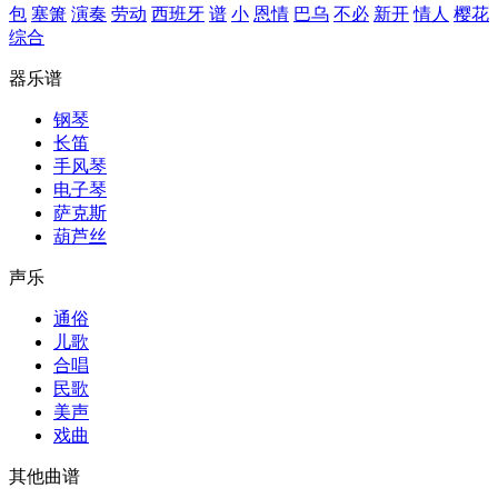
包
塞箫
演奏
劳动
西班牙
谱
小
恩情
巴乌
不必
新开
情人
樱花
综合
器乐谱
钢琴
长笛
手风琴
电子琴
萨克斯
葫芦丝
声乐
通俗
儿歌
合唱
民歌
美声
戏曲
其他曲谱