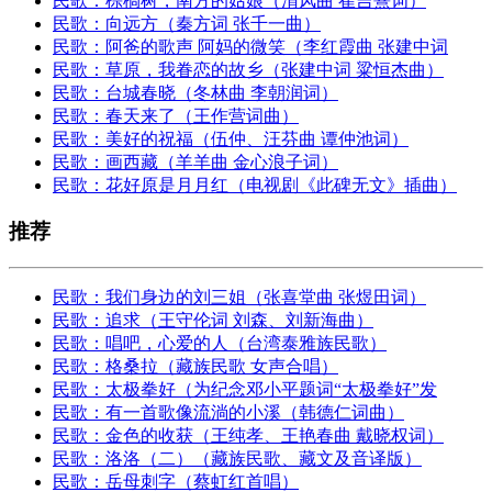
民歌：棕榈树，南方的姑娘（渭风曲 崔吉熹词）
民歌：向远方（秦方词 张千一曲）
民歌：阿爸的歌声 阿妈的微笑（李红霞曲 张建中词
民歌：草原，我眷恋的故乡（张建中词 粱恒杰曲）
民歌：台城春晓（冬林曲 李朝润词）
民歌：春天来了（王作营词曲）
民歌：美好的祝福（伍仲、汪芬曲 谭仲池词）
民歌：画西藏（羊羊曲 金心浪子词）
民歌：花好原是月月红（电视剧《此碑无文》插曲）
推荐
民歌：我们身边的刘三姐（张喜堂曲 张煜田词）
民歌：追求（王守伦词 刘森、刘新海曲）
民歌：唱吧，心爱的人（台湾泰雅族民歌）
民歌：格桑拉（藏族民歌 女声合唱）
民歌：太极拳好（为纪念邓小平题词“太极拳好”发
民歌：有一首歌像流淌的小溪（韩德仁词曲）
民歌：金色的收获（王纯孝、王艳春曲 戴晓权词）
民歌：洛洛（二）（藏族民歌、藏文及音译版）
民歌：岳母刺字（蔡虹红首唱）