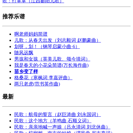
歌：打掌掌（江西鄱阳儿歌）
推荐乐谱
啊老师妈妈简谱
儿歌：从春天出发（刘志毅词 赵鹏豪曲）
划呀，划！（钢琴启蒙小曲·6）
随风远飘
男孩和女孩（英美儿歌、颂今填词）
我是春天的小花朵简谱(万长海作曲)
苗乡变了样
格桑花（寒枫词 李嘉评曲）
两只老虎(范书英作曲)
最新
民歌：航母的誓言（赵巨涛曲 刘永国词）
民歌：这个地方（羊鸣曲 石顺义词）
民歌：亲亲地喊一声娘（吕永清词 刘北休曲）